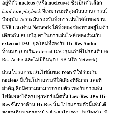
nucleus
nucleus+
อยู่ที่ตัว
(
หรือ
)
ซึ่งเป็นตัวเลือก
hardware playback
ที่เหมาะสมที่สุดกับสถานการณ์
ปัจจุบัน เพราะมันรองรับทั้งการเล่นไฟล์เพลงผ่าน
USB
Network
และผ่าน
ได้ทั้งสองช่องทางอยู่ในตัว
เดียวกัน สยบปัญหาในการเล่นไฟล์เพลงร่วมกับ
external DAC
Hi-Res Audio
ยุคใหม่ที่รองรับ
ทั้งหมด
(
ยกเว้น
external DAC
รุ่นเก่าที่ไม่รองรับ
Hi-
Res Audio
และไม่มีอินพุต
USB
หรือ
Network)
roon
ส่วนโปรแกรมเล่นไฟล์เพลง
ที่ใช้ร่วมกับ
nucleus
นี้เป็นโปรแกรมที่ให้เสียงที่ดีมาก และที่
สำคัญคือมีความสามารถรอบตัว รองรับการเล่น
Low-Res
Hi-
ไฟล์เพลงได้ครบทุกฟอร์แม็ตทั้ง
และ
Res
Hi-Res
ซึ่งทางด้าน
นั้น โปรแกรมตัวนี้เล่นได้
สูงสุดเกินมาตรฐานไฟล์เพลงไฮเรซฯ ในปัจจุบัน มี