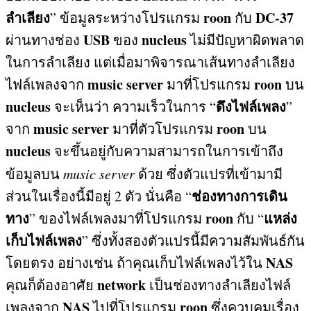
ลำเลียง
roon
DC-37
”
ข้อมูลระหว่างโปรแกรม
กับ
USB
nucleus
ผ่านทางช่อง
ของ
ไม่มีปัญหาผิดพลาด
ในการลำเลียง แต่เมื่อมาพิจารณาเส้นทางลำเลียง
music server
roon
ไฟล์เพลงจาก
มาที่โปรแกรม
บน
nucleus
ดึงไฟล์เพลง
จะเห็นว่า ความเร็วในการ
“
”
music server
roon
จาก
มาที่ตัวโปรแกรม
บน
nucleus
จะขึ้นอยู่กับความสามารถในการเข้าถึง
ข้อมูลบน
music server
ด้วย ซึ่งตัวแปรที่เข้ามามี
ช่องทางการเดิน
ส่วนในเรื่องนี้มีอยู่
2
ตัว นั่นคือ
“
ทาง
roon
แหล่ง
”
ของไฟล์เพลงมาที่โปรแกรม
กับ
“
เก็บไฟล์เพลง
”
ซึ่งทั้งสองตัวแปรนี้มีความสัมพันธ์กัน
NAS
โดยตรง อย่างเช่น ถ้าคุณเก็บไฟล์เพลงไว้ใน
network
คุณก็ต้องอาศัย
เป็นช่องทางลำเลียงไฟล์
NAS
roon
เพลงจาก
ไปที่โปรแกรม
ซึ่งควบคุมเรื่อง