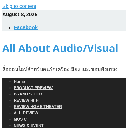
Skip to content
August 8, 2026
Facebook
All About Audio/Visual
สื่อออนไลน์สำหรับคนรักเครื่องเสียง และชอบฟังเพลง
Home
PRODUCT PREVIEW
BRAND STORY
REVIEW HI-FI
REVIEW HOME THEATER
ALL REVIEW
MUSIC
NEWS & EVENT