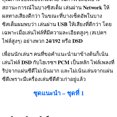
Network
สถานะการณ์ในบางซิสเต็ม เล่นผ่าน
ให้
ผลทางเสียงดีกว่า ในขณะที่บางเซ็ตอัพในบาง
USB
ซิสเต็มผมพบว่า เล่นผ่าน
ให้เสียงที่ดีกว่า โดย
เฉพาะเมื่อเล่นไฟล์ที่มีความละเอียดสูงๆ
(
สเปคฯ
24/192
DSD
ไฟล์สูงๆ
)
อย่างพวก
หรือ
เพื่อนนักเล่นฯ คนที่ขอคำแนะนำมาข้างต้นก็เน้น
DSD
PCM
เล่นไฟล์
กับไฮเรซฯ
เป็นหลัก ไฟล์เพลงที่
ริปจากแผ่นซีดีไม่เน้นมาก และไม่เน้นเล่นจากแผ่น
ซีดีเพราะมีเครื่องเล่นซีดีตัวเก่าอยู่แล้ว
ชุดแนะนำ
–
ชุดที่
1