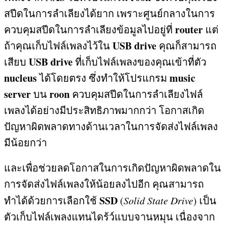
สปีดในการลำเลียงได้ยาก เพราะศูนย์กลางในการ
router
ควบคุมสปีดในการลำเลียงข้อมูลไปอยู่ที่
แต่
USB drive
ถ้าคุณเก็บไฟล์เพลงไว้ใน
คุณก็สามารถ
USB drive
เสียบ
ที่เก็บไฟล์เพลงของคุณเข้าที่ตัว
nucleus
music
ได้โดยตรง ซึ่งทำให้โปรแกรม
server
roon
บน
ควบคุมสปีดในการลำเลียงไฟล์
เพลงได้อย่างมีประสิทธิภาพมากกว่า โอกาสเกิด
ปัญหาผิดพลาดทางด้านเวลาในการจัดส่งไฟล์เพลง
มีน้อยกว่า
และเพื่อช่วยลดโอกาสในการเกิดปัญหาผิดพลาดใน
การจัดส่งไฟล์เพลงให้น้อยลงไปอีก คุณสามารถ
SSD
ทำได้ด้วยการเลือกใช้
(
Solid State Drive
)
เป็น
ตัวเก็บไฟล์เพลงแทนไดร้ว์แบบจานหมุน เนื่องจาก