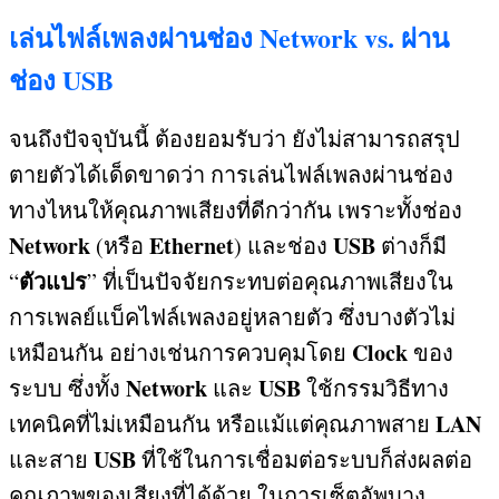
เล่นไฟล์เพลงผ่านช่อง
Network vs.
ผ่าน
ช่อง
USB
จนถึงปัจจุบันนี้ ต้องยอมรับว่า ยังไม่สามารถสรุป
ตายตัวได้เด็ดขาดว่า การเล่นไฟล์เพลงผ่านช่อง
ทางไหนให้คุณภาพเสียงที่ดีกว่ากัน เพราะทั้งช่อง
Network
Ethernet
USB
(
หรือ
)
และช่อง
ต่างก็มี
ตัวแปร
“
”
ที่เป็นปัจจัยกระทบต่อคุณภาพเสียงใน
การเพลย์แบ็คไฟล์เพลงอยู่หลายตัว ซึ่งบางตัวไม่
Clock
เหมือนกัน อย่างเช่นการควบคุมโดย
ของ
Network
USB
ระบบ ซึ่งทั้ง
และ
ใช้กรรมวิธีทาง
LAN
เทคนิคที่ไม่เหมือนกัน หรือแม้แต่คุณภาพสาย
USB
และสาย
ที่ใช้ในการเชื่อมต่อระบบก็ส่งผลต่อ
คุณภาพของเสียงที่ได้ด้วย ในการเซ็ตอัพบาง