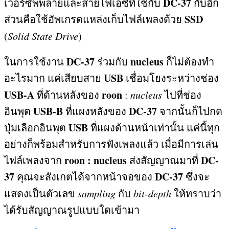
DC-37
เวอร์ซัพพลายและสายไฟเอซีที่ใช้กับ
กับอีก
SSD
ส่วนคือใช้อัพเกรดแหล่งเก็บไฟล์เพลงด้วย
(
Solid State Drive
)
DC-37
nucleus
ในการใช้งาน
ร่วมกับ
ก็ไม่ต้องทำ
USB
อะไรมาก แค่เสียบสาย
เชื่อมโยงระหว่างช่อง
USB-A
roon
ที่ด้านหลังของ
:
nucleus
ไปที่ช่อง
USB-B
DC-37
อินพุต
ที่แผงหลังของ
จากนั้นก็ไปกด
USB
ปุ่มเลือกอินพุต
ที่แผงด้านหน้าเท่านั้น แค่นี้ทุก
อย่างก็พร้อมสำหรับการฟังเพลงแล้ว เมื่อมีการเล่น
roon : nucleus
DC-
ไฟล์เพลงจาก
ส่งสัญญาณมาที่
37
DC-37
คุณจะสังเกตได้จากหน้าจอของ
ซึ่งจะ
แสดงเป็นตัวเลข
sampling
กับ
bit-depth
ให้ทราบว่า
ได้รับสัญญาณรูปแบบใดเข้ามา