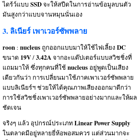
SSD
ไดร้ว์แบบ
จะให้สปีดในการอ่านข้อมูลบนตัว
มันสูงกว่าแบบจานหมุนนั่นเอง
3.
ลิเนียร์ เพาเวอร์ซัพพลาย
roon
nucleus
DC
:
ถูกออกแบบมาให้ใช้ไฟเลี้ยง
19V
3.42A
ขนาด
/
จากอะแด๊ปเตอร์แบบสวิชชิ่งที่
nucleus
แถมมาให้ ซึ่งทุกคนที่ใช้
อยู่พูดเป็นเสียง
เดียวกันว่า การเปลี่ยนมาใช้ภาคเพาเวอร์ซัพพลาย
แบบลิเนียร์ฯ ช่วยให้ได้คุณภาพเสียงออกมาดีกว่า
การใช้สวิชชิ่งเพาเวอร์ซัพพลายอย่างมากและให้ผล
ชัดเจน
Linear Power Supply
จริงๆ แล้ว อุปกรณ์ประเภท
ในตลาดมีอยู่หลายยี่ห้อพอสมควร แต่ส่วนมากจะ