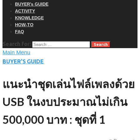
BUYER’s GUIDE
ACTIVITY
KNOWLEDGE
HOW-TO
FAQ
Search for:
Main Menu
BUYER'S GUIDE
แนะนำชุดเล่นไฟล์เพลงด้วย
USB ในงบประมาณไม่เกิน
500,000 บาท : ชุดที่ 1