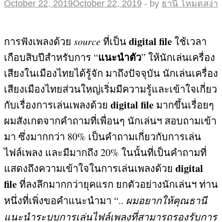
October 22, 2019
October 22, 2019
-
by
ธานี โหมดสง่า
digital file
การฟังเพลงด้วย
source
ที่เป็น
ใช้เวลา
แนะนำตัว
เกือบสิบปีสำหรับการ
“
”
ให้นักเล่นเครื่อง
เสียงในเมืองไทยได้รู้จัก มาถึงปัจจุบัน นักเล่นเครื่อง
เสียงเมืองไทยส่วนใหญ่เริ่มมีความรู้และเข้าใจเกี่ยว
digital file
กับเรื่องการเล่นเพลงด้วย
มากขึ้นเรื่อยๆ
ผมสังเกตจากคำถามที่เพื่อนๆ นักเล่นฯ สอบถามเข้า
มา ซึ่งมากกว่า
80%
เป็นคำถามเกี่ยวกับการเล่น
ไฟล์เพลง และมีมากถึง
20%
ในนั้นที่เป็นคำถามที่
digital
แสดงถึงความเข้าใจในการเล่นเพลงด้วย
file
ที่ลงลึกมากกว่ายุคแรก ยกตัวอย่างนักเล่นฯ ท่าน
หนึ่งที่เพิ่งขอคำแนะนำมา “
..
ผมอยากให้คุณธานี
แนะนำระบบการเล่นไฟล์เพลงที่สามารถรองรับการ