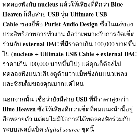
nucleus
Blue
ทดลองฟังกับ
แล้วให้เสียงที่ดีกว่า
Heaven
USB
Ultimate USB
ก็คือสาย
รุ่น
Cable
Purist Audio Design
ของยี่ห้อ
ซึ่งในแง่ของ
ประสิทธิภาพการทำงาน ถือว่าเหมาะกับการจัดเซ็ต
external DAC
ร่วมกับ
ที่มีราคาเกิน
100,000
บาทขึ้น
nucleus
Ultimate USB Cable
external DAC
ไป
(
+
+
ราคาเกิน
100,000
บาทขึ้นไป
)
แต่คุณก็ต้องไป
ทดลองฟังแนวเสียงดูด้วยว่าแม็ทชิ่งกับแนวเพลง
และซิสเต็มของคุณมากแค่ไหน
USB
นอกจากนั้น เชื่อว่ายังมีสาย
ที่มีราคาสูงกว่า
Blue Heaven
ซึ่งให้เสียงดีกว่าเซ็ตที่ผมแนะนำนี้อยู่
อีกหลายตัว แต่ผมไม่มีโอกาสได้ทดลองฟังร่วมกับ
ระบบเพลย์แบ็ค
digital source
ชุดนี้