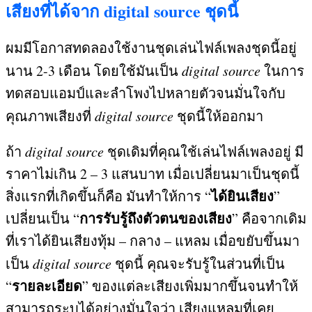
เสียงที่ได้จาก
digital source
ชุดนี้
ผมมีโอกาสทดลองใช้งานชุดเล่นไฟล์เพลงชุดนี้อยู่
นาน
2-3
เดือน โดยใช้มันเป็น
digital source
ในการ
ทดสอบแอมป์และลำโพงไปหลายตัวจนมั่นใจกับ
คุณภาพเสียงที่
digital source
ชุดนี้ให้ออกมา
ถ้า
digital source
ชุดเดิมที่คุณใช้เล่นไฟล์เพลงอยู่ มี
ราคาไม่เกิน
2 – 3
แสนบาท เมื่อเปลี่ยนมาเป็นชุดนี้
ได้ยินเสียง
สิ่งแรกที่เกิดขึ้นก็คือ มันทำให้การ
“
”
การรับรู้ถึงตัวตนของเสียง
เปลี่ยนเป็น
“
”
คือจากเดิม
ที่เราได้ยินเสียงทุ้ม – กลาง – แหลม เมื่อขยับขึ้นมา
เป็น
digital source
ชุดนี้ คุณจะรับรู้ในส่วนที่เป็น
รายละเอียด
“
”
ของแต่ละเสียงเพิ่มมากขึ้นจนทำให้
สามารถระบุได้อย่างมั่นใจว่า เสียงแหลมที่เคย