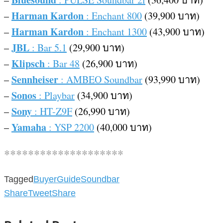
Harman Kardon
–
: Enchant 800
(39,900
บาท
)
Harman Kardon
–
: Enchant 1300
(43,900
บาท
)
JBL
–
: Bar 5.1
(29,900
บาท
)
Klipsch
–
: Bar 48
(26,900
บาท
)
Sennheiser
–
: AMBEO Soundbar
(93,990
บาท
)
Sonos
–
: Playbar
(34,900
บาท
)
Sony
–
: HT-Z9F
(26,990
บาท
)
Yamaha
–
: YSP 2200
(40,000
บาท
)
********************
Tagged
BuyerGuide
Soundbar
Share
Tweet
Share