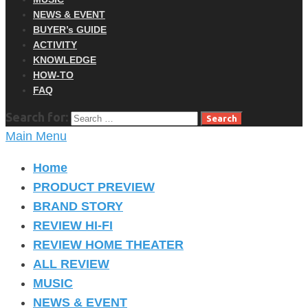
NEWS & EVENT
BUYER’s GUIDE
ACTIVITY
KNOWLEDGE
HOW-TO
FAQ
Search for:
Main Menu
Home
PRODUCT PREVIEW
BRAND STORY
REVIEW HI-FI
REVIEW HOME THEATER
ALL REVIEW
MUSIC
NEWS & EVENT