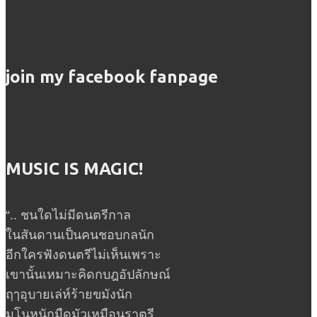
join my facebook fanpage
MUSIC IS MAGIC!
“.. ชนใดไม่มีดนตรีกาล
ในสันดานเป็นคนชอบกลนัก
อีกใครฟังดนตรีไม่เห็นเพราะ
เขานั้นเหมาะคิดกบฎอัปลักษณ์
ฤๅอุบายเล่ห์ร้ายขมังนัก
มโนหนักมืดมัวเหมือนราตรี