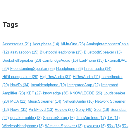
Tags
Accessories
(21)
Accuphase
(14)
All-in-One
(26)
AnalogInterconnectCable
(12)
asavasopon
(15)
BluetoothHeadphone
(15)
BluetoothSpeaker
(13)
BookshelfSpeaker
(23)
CambridgeAudio
(16)
EarPhone
(13)
ExternalDAC
(20)
FloorstandingSpeaker
(26)
Headphone
(26)
hi-res audio
(14)
HiFiLoudspeaker
(29)
HighResAudio
(31)
HiResAudio
(11)
hometheater
(20)
HowTo
(34)
InearHeadphone
(19)
IntegratedAmp
(22)
Integrated
Amplifier
(23)
KEF
(22)
knowledge
(38)
KNOWLEGDE
(26)
Loudspeaker
(28)
MQA
(12)
MusicStreamer
(14)
NetworkAudio
(16)
Network Streamer
(13)
News
(31)
PinkFloyd
(13)
Review
(27)
Sony
(49)
Soul
(18)
Soundbar
(22)
speaker cable
(13)
SpeakerSetup
(16)
TrueWireless
(17)
TV
(11)
WirelessHeadphone
(13)
Wireless Speaker
(13)
ตู่พรเทพ
(15)
รีวิว
(18)
รีวิว