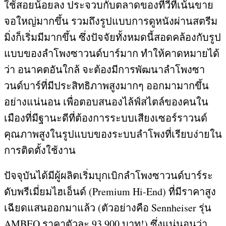
ใช้สอยน้อยลง ประจวบกับตลาดของทีวีที่เน้นขาย
จอใหญ่มากขึ้น รวมถึงรูปแบบการดูหนังผ่านสตรีม
มิ่งก็เริ่มมีมากขึ้น ซึ่งปัจจัยทั้งหมดนี้สอดคล้องกับรูป
แบบของลำโพงซาวนด์บาร์มาก ทำให้คาดหมายได้
ว่า อนาคตอันใกล้ จะต้องมีการพัฒนาลำโพงซา
วนด์บาร์ที่มีประสิทธิภาพสูงมากๆ ออกมามากขึ้น
อย่างแน่นอน เพื่อตอบสนองไล้ฟ์สไตล์ของคนใน
เมืองที่มีฐานะดีที่ต้องการระบบเสียงเซอร์ราวนด์
คุณภาพสูงในรูปแบบของระบบลำโพงที่เรียบง่ายใน
การติดตั้งใช้งาน
ปัจจุบันได้มีผู้ผลิตเริ่มบุกเบิกลำโพงซาวนด์บาร์ระ
ดับพรีเมี่ยมไฮเอ็นด์
(Premium Hi-End)
ที่มีราคาสูง
เฉียดแสนออกมาแล้ว
(
ตัวอย่างคือ
Sennheiser
รุ่น
AMBEO
ราคาตัวละ
93,900
บาท
!)
ซึ่งแน่นอนว่า