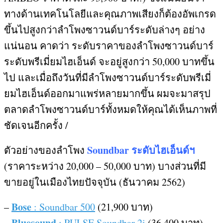
ทางด้านเทคโนโลยีและคุณภาพเสียงก็ต้องอัพเกรด
ขึ้นไปสูงกว่าลำโพงซาวนด์บาร์ระดับล่างๆ อย่าง
แน่นอน คาดว่า ระดับราคาของลำโพงซาวนด์บาร์
ระดับพรีเมี่ยมไฮเอ็นด์ จะอยู่สูงกว่า
50,000
บาทขึ้น
ไป และเมื่อถึงวันที่มีลำโพงซาวนด์บาร์ระดับพรีเมี่
ยมไฮเอ็นด์ออกมาแพร่หลายมากขึ้น ผมจะมาสรุป
ตลาดลำโพงซาวนด์บาร์ทั้งหมดให้คุณได้เห็นภาพที่
ชัดเจนอีกครั้ง
/
Soundbar
ระดับไฮเอ็นด์ฯ
ตัวอย่างของลำโพง
(
ราคาระหว่าง
20,000 – 50,000
บาท
)
บางส่วนที่มี
ขายอยู่ในเมืองไทยปัจจุบัน
(
ธันวาคม
2562)
Bose
–
: Soundbar 500
(21,900
บาท
)
Bluesound
–
: PULSE Soundbar 2i
(36,400
บาท
)