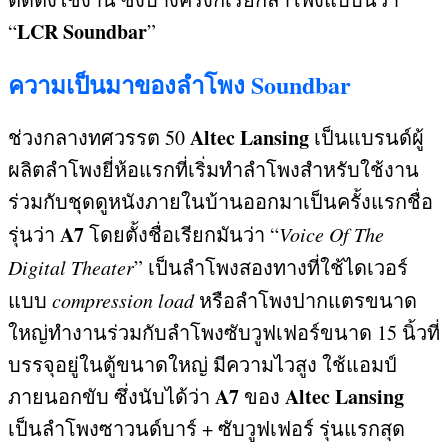
LCR Soundbar
“
”
ความเป็นมาของลำโพง
Soundbar
Altec Lansing
ช่วงกลางทศวรรต
50
เป็นแบรนด์ผู้
ผลิตลำโพงยี่ห้อแรกที่เริ่มทำลำโพงสำหรับใช้งาน
ร่วมกับชุดดูหนังภายในบ้านออกมาเป็นครั้งแรกชื่อ
A7
รุ่นว่า
โดยตั้งชื่อเรียกมันว่า “
Voice Of The
Digital Theater
”
เป็นลำโพงสองทางที่ใช้ไดเวอร์
แบบ
compression load
หรือลำโพงปากแตรขนาด
ใหญ่ทำงานร่วมกับลำโพงซับวูฟเฟอร์ขนาด
15
นิ้วที่
บรรจุอยู่ในตู้ขนาดใหญ่ มีความไวสูง ใช้แอมป์
A7
Altec Lansing
ภายนอกขับ ซึ่งนับได้ว่า
ของ
เป็นลำโพงซาวนด์บาร์
+
ซับวูฟเฟอร์ รุ่นแรกสุด