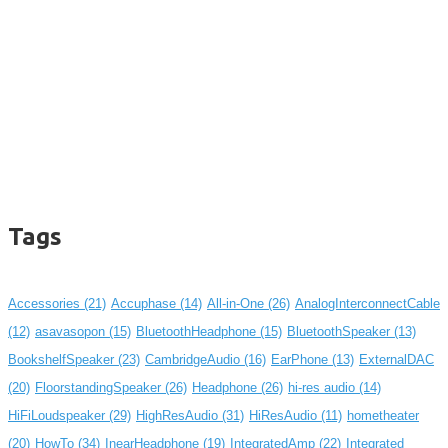
Tags
Accessories
(21)
Accuphase
(14)
All-in-One
(26)
AnalogInterconnectCable
(12)
asavasopon
(15)
BluetoothHeadphone
(15)
BluetoothSpeaker
(13)
BookshelfSpeaker
(23)
CambridgeAudio
(16)
EarPhone
(13)
ExternalDAC
(20)
FloorstandingSpeaker
(26)
Headphone
(26)
hi-res audio
(14)
HiFiLoudspeaker
(29)
HighResAudio
(31)
HiResAudio
(11)
hometheater
(20)
HowTo
(34)
InearHeadphone
(19)
IntegratedAmp
(22)
Integrated