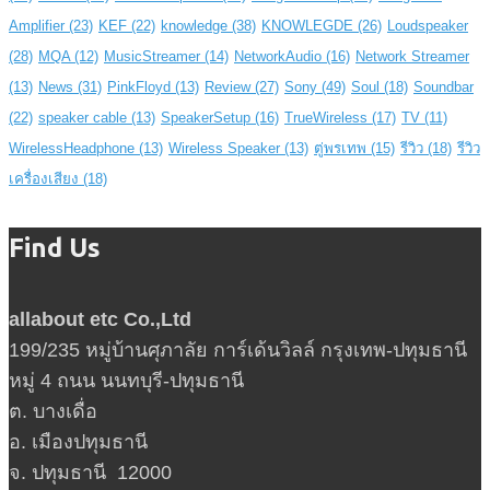
Amplifier
(23)
KEF
(22)
knowledge
(38)
KNOWLEGDE
(26)
Loudspeaker
(28)
MQA
(12)
MusicStreamer
(14)
NetworkAudio
(16)
Network Streamer
(13)
News
(31)
PinkFloyd
(13)
Review
(27)
Sony
(49)
Soul
(18)
Soundbar
(22)
speaker cable
(13)
SpeakerSetup
(16)
TrueWireless
(17)
TV
(11)
WirelessHeadphone
(13)
Wireless Speaker
(13)
ตู่พรเทพ
(15)
รีวิว
(18)
รีวิว
เครื่องเสียง
(18)
Find Us
allabout etc Co.,Ltd
199/235 หมู่บ้านศุภาลัย การ์เด้นวิลล์ กรุงเทพ-ปทุมธานี
หมู่ 4 ถนน นนทบุรี-ปทุมธานี
ต. บางเดื่อ
อ. เมืองปทุมธานี
จ. ปทุมธานี 12000