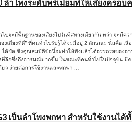
0 ลำโพงระดับพรีเมี่ยมที่ให้เสียงครอบค
นทั่วไปจะมีพื้นฐานของเสียงไปในทิศทางเดียวกัน ทว่า จะมี
สียงที่ดี” ที่คนทั่วไปรับรู้ได้จะมีอยู่ 2 ลักษณะ นั่นคือ เส
 ได้ชัด ซึ่งคุณสมบัติข้อนี้จะทำให้ฟังแล้วได้อรรถรสของอ
ี่ลึกซึ้งถึงอารมณ์มากขึ้น ในขณะที่คนทั่วไปในปัจจุบัน มีค
วเดียว ง่ายต่อการใช้งานและพกพา …
VG3 เป็นลำโพงพกพา สำหรับใช้งานได้