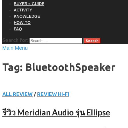
BUYER’s GUIDE
ACTIVITY
KNOWLEDGE
HOW-TO
FAQ
Search for:
Main Menu
Tag: BluetoothSpeaker
ALL REVIEW
/
REVIEW HI-FI
รีวิว Meridian Audio รุ่น Ellipse