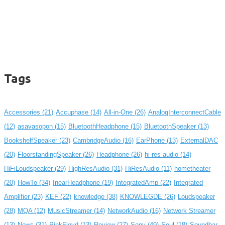
Tags
Accessories
(21)
Accuphase
(14)
All-in-One
(26)
AnalogInterconnectCable
(12)
asavasopon
(15)
BluetoothHeadphone
(15)
BluetoothSpeaker
(13)
BookshelfSpeaker
(23)
CambridgeAudio
(16)
EarPhone
(13)
ExternalDAC
(20)
FloorstandingSpeaker
(26)
Headphone
(26)
hi-res audio
(14)
HiFiLoudspeaker
(29)
HighResAudio
(31)
HiResAudio
(11)
hometheater
(20)
HowTo
(34)
InearHeadphone
(19)
IntegratedAmp
(22)
Integrated
Amplifier
(23)
KEF
(22)
knowledge
(38)
KNOWLEGDE
(26)
Loudspeaker
(28)
MQA
(12)
MusicStreamer
(14)
NetworkAudio
(16)
Network Streamer
(13)
News
(31)
PinkFloyd
(13)
Review
(27)
Sony
(49)
Soul
(18)
Soundbar