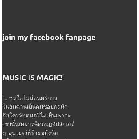
join my facebook fanpage
MUSIC IS MAGIC!
“.. ชนใดไม่มีดนตรีกาล
ในสันดานเป็นคนชอบกลนัก
อีกใครฟังดนตรีไม่เห็นเพราะ
เขานั้นเหมาะคิดกบฎอัปลักษณ์
ฤๅอุบายเล่ห์ร้ายขมังนัก