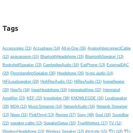
Tags
Accessories
(21)
Accuphase
(14)
All-in-One
(26)
AnalogInterconnectCable
(12)
asavasopon
(15)
BluetoothHeadphone
(15)
BluetoothSpeaker
(13)
BookshelfSpeaker
(23)
CambridgeAudio
(16)
EarPhone
(13)
ExternalDAC
(20)
FloorstandingSpeaker
(26)
Headphone
(26)
hi-res audio
(14)
HiFiLoudspeaker
(29)
HighResAudio
(31)
HiResAudio
(11)
hometheater
(20)
HowTo
(34)
InearHeadphone
(19)
IntegratedAmp
(22)
Integrated
Amplifier
(23)
KEF
(22)
knowledge
(38)
KNOWLEGDE
(26)
Loudspeaker
(28)
MQA
(12)
MusicStreamer
(14)
NetworkAudio
(16)
Network Streamer
(13)
News
(31)
PinkFloyd
(13)
Review
(27)
Sony
(49)
Soul
(18)
Soundbar
(22)
speaker cable
(13)
SpeakerSetup
(16)
TrueWireless
(17)
TV
(11)
WirelessHeadphone
(13)
Wireless Speaker
(13)
ตู่พรเทพ
(15)
รีวิว
(18)
รีวิว