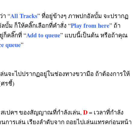
All Tracks
่า “
”
ที่อยู่ข้างๆ ภาพปกอัลบั้ม จะปรากฏ
Play from here
ม ก็ให้คลิ๊กเลือกที่คำสั่ง “
”
ถ้า
Add to queue
็คลิ๊กที่ “
”
แบบนี้เป็นต้น หรือถ้าคุณ
ce queue
”
คิวเล่นจะไปปรากฏอยู่ในช่องทางขวามือ ถ้าต้องการให้
(
ศรชี้
)
D
สเปคฯ ของสัญญาณที่กำลังเล่น
,
=
เวลาที่กำลัง
งงานการเล่น เรียงลำดับจาก ถอยไปเล่นแทรคก่อนหน้า