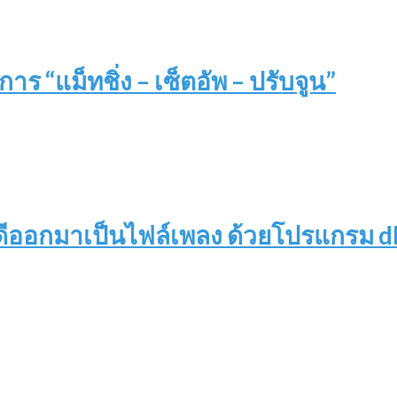
าร “แม็ทชิ่ง – เซ็ตอัพ – ปรับจูน”
ดีออกมาเป็นไฟล์เพลง ด้วยโปรแกรม d