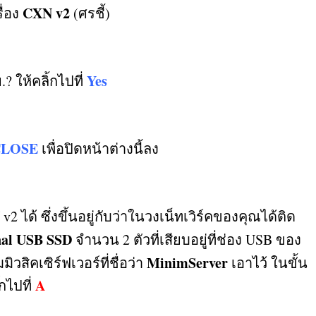
CXN v2
ื่อง
(
ศรชี้
)
Yes
ย
.?
ให้คลิ้กไปที่
CLOSE
เพื่อปิดหน้าต่างนี้ลง
 v2
ได้ ซึ่งขึ้นอยู่กับว่าในวงเน็ทเวิร์คของคุณได้ติด
nal USB SSD
จำนวน
2
ตัวที่เสียบอยู่ที่ช่อง
USB
ของ
MinimServer
ิวสิคเซิร์ฟเวอร์ที่ชื่อว่า
เอาไว้ ในขั้น
A
กไปที่