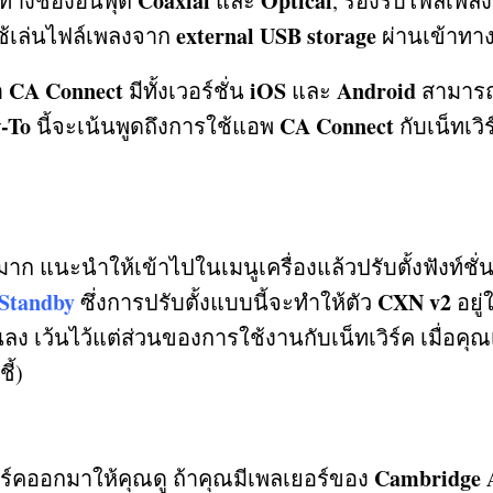
Coaxial
Optical
าทางช่องอินพุต
และ
,
รองรับไฟล์เพล
external USB storage
ใช้เล่นไฟล์เพลงจาก
ผ่านเข้าทา
CA Connect
iOS
Android
า
มีทั้งเวอร์ชั่น
และ
สามารถ
-To
CA Connect
นี้จะเน้นพูดถึงการใช้แอพ
กับเน็ทเวิ
าก แนะนำให้เข้าไปในเมนูเครื่องแล้วปรับตั้งฟังท์ชั่
Standby
CXN v2
ซึ่งการปรับตั้งแบบนี้จะทำให้ตัว
อยู
นลง เว้นไว้แต่ส่วนของการใช้งานกับเน็ทเวิร์ค เมื่อค
ี้
)
Cambridge 
วิร์คออกมาให้คุณดู ถ้าคุณมีเพลเยอร์ของ