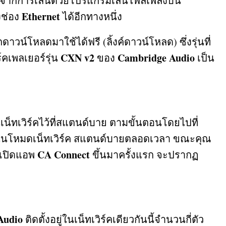
งจากการเล่นด้วยโปรแกรมเล่นไฟล์เพลงบน
Ethernet
งช่อง
ได้อีกทางหนึ่ง
ดาวน์โหลดมาใช้ได้ฟรี
(
ลิ้งค์ดาวน์โหลด
)
ซึ่งรุ่นที่
CXN v2
Cambridge Audio
ร์คเพลเยอร์รุ่น
ของ
เป็น
นเน็ทเวิร์คไว้ที่สแตนด์บาย ตามขั้นตอนโดยไปที่
่ในโหมดเน็ทเวิร์ค สแตนด์บายตลอดเวลา ขณะคุณ
CA Connect
ุณเปิดแอพ
ขึ้นมาครั้งแรก จะปรากฏ
Audio
ติดตั้งอยู่ในเน็ทเวิร์คเดียวกันนี้จำนวนกี่ตัว