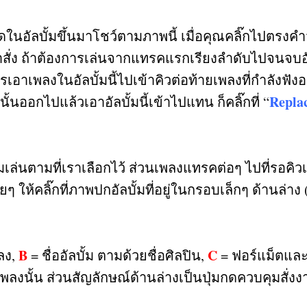
ดในอัลบั้มขึ้นมาโชว์ตามภาพนี้ เมื่อคุณคลิ๊กไปตรงคำว
สั่ง ถ้าต้องการเล่นจากแทรคแรกเรียงลำดับไปจนจบอัลบั้
รเอาเพลงในอัลบั้มนี้ไปเข้าคิวต่อท้ายเพลงที่กำลังฟังอยู่ก
Repla
นออกไปแล้วเอาอัลบั้มนี้เข้าไปแทน ก็คลิ๊กที่ “
ิ่มเล่นตามที่เราเลือกไว้ ส่วนเพลงแทรคต่อๆ ไปที่รอ
ห้คลิ๊กที่ภาพปกอัลบั้มที่อยู่ในกรอบเล็กๆ ด้านล่าง
B
C
ลง
,
=
ชื่ออัลบั้ม ตามด้วยชื่อศิลปิน
,
=
ฟอร์แม็ตและ
พลงนั้น ส่วนสัญลักษณ์ด้านล่างเป็นปุ่มกดควบคุมสั่