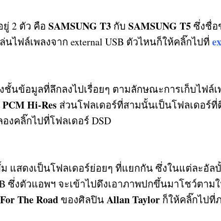
SAMSUNG T3
SAMSUNG T5
อยู่
2
ตัว คือ
กับ
ซึ่งชื
e
รเล่นไฟล์เพลงจาก
external USB
ตัวไหนก็ให้คลิ๊กไปที่
องชั้นข้อมูลที่ลึกลงไปเรื่อยๆ ตามลักษณะการเก็บไ
PCM Hi-Res
บ
ส่วนโฟลเดอร์ที่สามนั้นเป็นโฟลเดอร์ที่
ลองคลิ๊กไปที่โฟลเดอร์
DSD
้ม แสดงเป็นโฟลเดอร์ย่อยๆ ที่แยกกัน ซึ่งในแต่ละอัลบ
KB
ซึ่งตัวแอพฯ จะเข้าไปดึงเอาภาพปกขึ้นมาโชว์ตามในภ
 For The Road
Allan Taylor
ของศิลปิน
ก็ให้คลิ๊กไปที