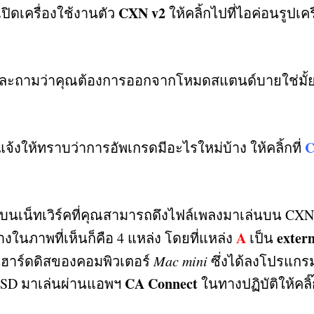
CXN v2
เปิดเครื่องใช้งานตัว
ให้คลิ้กไปที่ไอค่อนรูปเคร
ละถามว่าคุณต้องการออกจากโหมดสแตนด์บายใช่มั้
าแจ้งให้ทราบว่าการอัพเกรดมีอะไรใหม่บ้าง ให้คลิ้กที่
น็ทเวิร์คที่คุณสามารถดึงไฟล์เพลงมาเล่นบน
CXN
A
exter
่างในภาพที่เห็นก็คือ
4
แหล่ง โดยที่แหล่ง
เป็น
่ในฮาร์ดดิสของคอมพิวเตอร์
Mac mini
ซึ่งได้ลงโปรแกรมม
CA Connect
 SSD
มาเล่นผ่านแอพฯ
ในทางปฏิบัติให้คลิ๊