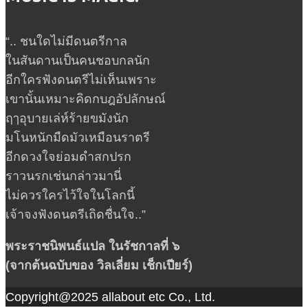
“.. ชนใดไม่มีดนตรีกาล
ในสันดานเป็นคนชอบกลนัก
อีกใครฟังดนตรีไม่เห็นเพราะ
เขานั้นเหมาะคิดกบฎอัปลักษณ์
ฤๅอุบายเล่ห์ร้ายขมังนัก
มโนหนักมืดมัวเหมือนราตรี
อีกดวงใจย่อมดำสกปรก
ราวนรกเช่นกล่าวมานี่
ไม่ควรใครไว้ใจในโลกนี้
เจ้าจงฟังดนตรีเถิดชื่นใจ..”
พระราชนิพนธ์แปล ในรัชกาลที่ ๖
(จากต้นฉบับของ วิลเลี่ยม เช็กเปียร์)
Copyright@2025 allabout etc Co., Ltd.