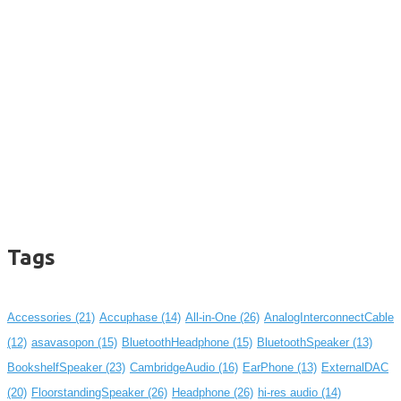
Tags
Accessories
(21)
Accuphase
(14)
All-in-One
(26)
AnalogInterconnectCable
(12)
asavasopon
(15)
BluetoothHeadphone
(15)
BluetoothSpeaker
(13)
BookshelfSpeaker
(23)
CambridgeAudio
(16)
EarPhone
(13)
ExternalDAC
(20)
FloorstandingSpeaker
(26)
Headphone
(26)
hi-res audio
(14)