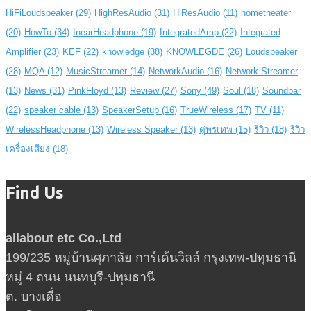
HiFiLoudspeaker
(29)
HighResAudio
(31)
HiResAudio
(11)
hometheater
(20)
HowTo
(34)
InearHeadphone
(19)
IntegratedAmp
(22)
Integrated
Amplifier
(23)
KEF
(22)
knowledge
(38)
KNOWLEGDE
(26)
Loudspeaker
(28)
MQA
(12)
MusicStreamer
(14)
NetworkAudio
(16)
Network Streamer
(13)
News
(31)
PinkFloyd
(13)
Review
(27)
Sony
(49)
Soul
(18)
Soundbar
(22)
speaker cable
(13)
SpeakerSetup
(16)
TrueWireless
(17)
TV
(11)
WirelessHeadphone
(13)
Wireless Speaker
(13)
ตู่พรเทพ
(15)
รีวิว
(18)
รีวิว
เครื่องเสียง
(18)
Find Us
allabout etc Co.,Ltd
199/235 หมู่บ้านศุภาลัย การ์เด้นวิลล์ กรุงเทพ-ปทุมธานี
หมู่ 4 ถนน นนทบุรี-ปทุมธานี
ต. บางเดื่อ