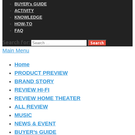
BUYER’s GUIDE
ACTIVITY
KNOWLEDGE
HOW-TO
FAQ
Search for:
Main Menu
Home
PRODUCT PREVIEW
BRAND STORY
REVIEW HI-FI
REVIEW HOME THEATER
ALL REVIEW
MUSIC
NEWS & EVENT
BUYER’s GUIDE