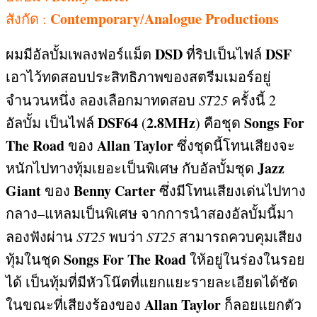
Contemporary
Analogue Productions
สังกัด
:
/
DSD
DSF
ผมมีอัลบั้มเพลงฟอร์แม็ต
ที่ริปเป็นไฟล์
เอาไว้ทดสอบประสิทธิภาพของสตรีมเมอร์
อยู่
จำนวนหนึ่ง ลองเลือกมาทดสอบ
ST25
ครั้งนี้
2
DSF64
2.8MHz
Songs For
อัลบั้ม เป็นไฟล์
(
)
คือชุด
The Road
Allan Taylor
ของ
ซึ่งชุดนี้โทนเสียงจะ
Jazz
หนักไปทางทุ้มเยอะเป็นพิเศษ กับอัลบั้มชุด
Giant
Benny Carter
ของ
ซึ่งมีโทนเสียงเด่นไปทาง
กลาง
–
แหลมเป็นพิเศษ จากการนำสองอัลบั้มนี้มา
ลองฟังผ่าน
ST25
พบว่า
ST25
สามารถควบคุมเสียง
Songs For The Road
ทุ้มในชุด
ให้อยู่ในร่องในรอย
ได้ เป็นทุ้มที่มีหัวโน๊ตที่แยกแยะรายละเอียดได้ชัด
Allan Taylor
ในขณะที่เสียงร้องของ
ก็ลอยแยกตัว