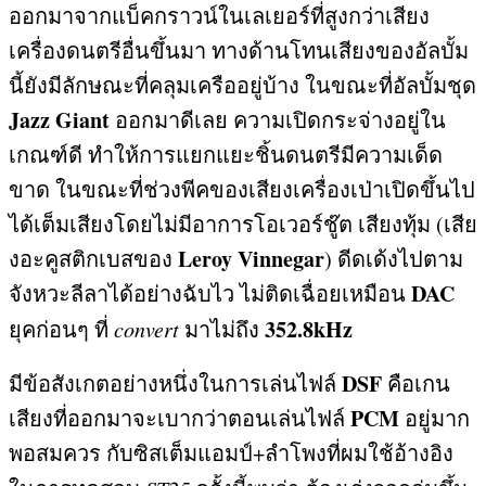
ออกมาจากแบ็คกราวน์ในเลเยอร์ที่สูงกว่าเสียง
เครื่องดนตรีอื่นขึ้นมา ทางด้านโทนเสียงของอัลบั้ม
นี้ยังมีลักษณะที่คลุมเครืออยู่บ้าง ในขณะที่อัลบั้มชุด
Jazz Giant
ออกมาดีเลย ความเปิดกระจ่างอยู่ใน
เกณฑ์ดี ทำให้การแยกแยะชิ้นดนตรีมีความเด็ด
ขาด ในขณะที่ช่วงพีคของเสียงเครื่องเป่าเปิดขึ้นไป
ได้เต็มเสียงโดยไม่มีอาการโอเวอร์ชู๊ต เสียงทุ้ม
(
เสีย
Leroy Vinnegar
งอะคูสติกเบสของ
)
ดีดเด้งไปตาม
DAC
จังหวะลีลาได้อย่างฉับไว ไม่ติดเฉื่อยเหมือน
352.8kHz
ยุคก่อนๆ ที่
convert
มาไม่ถึง
DSF
มีข้อสังเกตอย่างหนึ่งในการเล่นไฟล์
คือเกน
PCM
เสียงที่ออกมาจะเบากว่าตอนเล่นไฟล์
อยู่มาก
พอสมควร กับซิสเต็มแอมป์
+
ลำโพงที่ผมใช้อ้างอิง