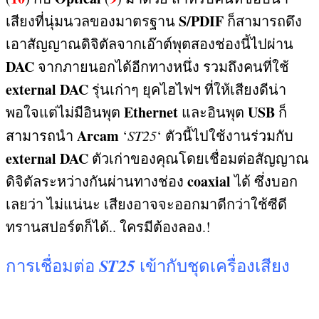
S/PDIF
เสียงที่นุ่มนวลของมาตรฐาน
ก็สามารถดึง
เอาสัญญาณดิจิตัลจากเอ๊าต์พุตสองช่องนี้ไปผ่าน
DAC
จากภายนอกได้อีกทางหนึ่ง รวมถึงคนที่ใช้
external DAC
รุ่นเก่าๆ ยุคไฮไฟฯ ที่ให้เสียงดีน่า
Ethernet
USB
พอใจแต่ไม่มีอินพุต
และอินพุต
ก็
Arcam
สามารถนำ
‘
ST25
‘
ตัวนี้ไปใช้งานร่วมกับ
external DAC
ตัวเก่าของคุณโดยเชื่อมต่อสัญญาณ
coaxial
ดิจิตัลระหว่างกันผ่านทางช่อง
ได้ ซึ่งบอก
เลยว่า ไม่แน่นะ เสียงอาจจะออกมาดีกว่าใช้ซีดี
ทรานสปอร์ตก็ได้
..
ใครมีต้องลอง
.!
ST25
การเชื่อมต่อ
เข้ากับชุดเครื่องเสียง