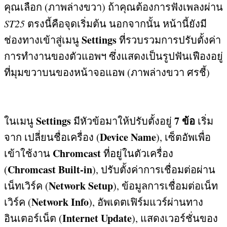
คุณเลือก
(
ภาพล่างขวา
)
ถ้าคุณต้องการฟังเพลงผ่าน
ST25
ตรงนี้คือจุดเริ่มต้น นอกจากนั้น หน้านี้ยังมี
Settings
ช่องทางเข้าสู่เมนู
ที่รวบรวมการปรับตั้งค่า
การทำงานของตัวแอพฯ ซึ่งแสดงเป็นรูปฟันเฟืองอยู่
ที่มุมขวาบนของหน้าจอแอพ
(
ภาพล่างขวา ศรชี้
)
Settings
7
ข้อ
ในเมนู
มีหัวข้อมาให้ปรับตั้งอยู่
เริ่ม
Device Name
จาก เปลี่ยนชื่อเครื่อง
(
),
เซ็ตอัพเพื่อ
Chromcast
เข้าใช้งาน
ที่อยู่ในตัวเครื่อง
Chromcast Built-in
(
),
ปรับตั้งค่าการเชื่อมต่อผ่าน
Network Setup
เน็ทเวิร์ค
(
),
ข้อมูลการเชื่อมต่อเน็ท
Network Info
เวิร์ค
(
),
อัพเดตเฟิร์มแวร์ผ่านทาง
Internet Update
อินเตอร์เน็ต
(
),
แสดงเวอร์ชั่นของ