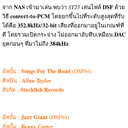
NAS
DSF
จาก
เข้ามาเล่น พบว่า
ST25
เล่นไฟล์
ด้วย
convert-to-PCM
วิธี
โดยยกขึ้นไปที่ระดับสูงสุดที่รับ
352.8kHz
32-bit
ได้คือ
/
เสียงที่ออกมาอยู่ในเกณฑ์ที่
DAC
ดี โดยรวมเปิดกระจ่าง ไม่ออกมาอับทึบเหมือน
384kHz
ยุคก่อนๆ ที่มาไม่ถึง
Songs For The Road
อัลบั้ม
:
(DSF64)
Allan Taylor
ศิลปิน
:
Stockfish Records
สังกัด
:
Jazz Giant
อัลบั้ม
:
(DSF64)
Benny Carter
อัลบั้ม
: