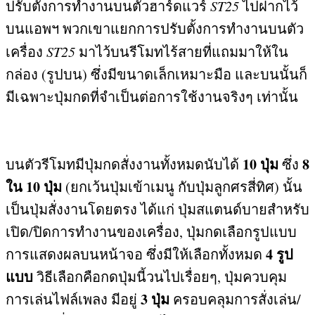
ปรับตั้งการทำงานบนตัวฮาร์ดแวร์
ST25
ไปฝากไว้
บนแอพฯ พวกเขาแยกการปรับตั้งการทำงานบนตัว
เครื่อง
ST25
มาไว้บนรีโมทไร้สายที่แถมมาให้ใน
กล่อง
(
รูปบน
)
ซึ่งมีขนาดเล็กเหมาะมือ และบนนั้นก็
มีเฉพาะปุ่มกดที่จำเป็นต่อการใช้งานจริงๆ เท่านั้น
10
ปุ่ม
8
บนตัวรีโมทมีปุ่มกดสั่งงานทั้งหมดนับได้
ซึ่ง
ใน
10
ปุ่ม
(
ยกเว้นปุ่มเข้าเมนู กับปุ่มลูกศรสี่ทิศ
)
นั้น
เป็นปุ่มสั่งงานโดยตรง ได้แก่ ปุ่มสแตนด์บายสำหรับ
เปิด
/
ปิดการทำงานของเครื่อง
,
ปุ่มกดเลือกรูปแบบ
4
รูป
การแสดงผลบนหน้าจอ ซึ่งมีให้เลือกทั้งหมด
แบบ
วิธีเลือกคือกดปุ่มนี้วนไปเรื่อยๆ
,
ปุ่มควบคุม
3
ปุ่ม
การเล่นไฟล์เพลง มีอยู่
ครอบคลุมการสั่งเล่น
/