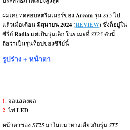
ประสิทธิภาพเสียงสูงสุด
Arcam
ผมเคยทดสอบสตรีมเมอร์ของ
รุ่น
ST5
ไป
มิถุนายน
2024
REVIEW
แล้วเมื่อเดือน
(
)
ซึ่งก็อยู่ใน
Radia
ซีรี่ย์
แต่เป็นรุ่นเล็ก ในขณะที่
ST25
ตัวนี้
ถือว่าเป็นรุ่นท็อปของซีรี่ย์นี้
รูปร่าง
+
หน้าตา
1
.
จอแสดงผล
2
LED
.
ไฟ
หน้าตาของ
ST25
มาในแนวทางเดียวกับรุ่น
ST5