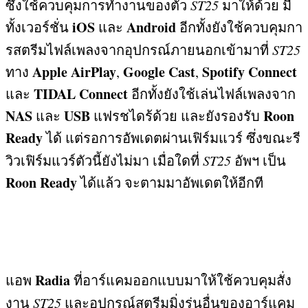
ซึ่งใช้ควบคุมการทำงานของตัว
ST25
มาให้ด้วย มี
iOS
Android
ทั้งเวอร์ชั่น
และ
อีกทั้งยังใช้ควบคุมกา
รสตรีมไฟล์เพลงจากอุปกรณ์ภายนอกเข้ามาที่
ST25
Apple AirPlay
Google Cast
Spotify Connect
ทาง
,
,
TIDAL Connect
และ
อีกทั้งยังใช้เล่นไฟล์เพลงจาก
NAS
USB
Roon
และ
แฟรชไดร้ด้วย และยังรองรับ
Ready
ได้ แต่
รอการอัพเดตผ่านเฟิร์มแวร์ ซึ่งขณะรี
วิวเฟิร์มแวร์ตัวนี้ยังไม่มา เมื่อใดที่
ST25
อัพฯ เป็น
Roon Ready
ได้แล้ว จะตามมาอัพเดตให้อีกที
Radia
แอพ
ที่อาร์แคมออกแบบมาให้ใช้ควบคุมสั่ง
งาน
ST25
และอุปกรณ์สตรีมมิ่งรุ่นอื่นของอาร์แคม