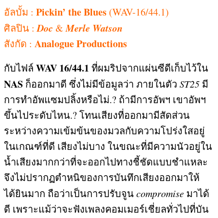
Pickin’ the Blues
อัลบั้ม
:
(WAV-16/44.1)
Doc
Merle Watson
ศิลปิน
:
&
Analogue Productions
สังกัด
:
WAV
16/44.1
กับไฟล์
ที่ผมริปจากแผ่นซีดีเก็บไว้ใน
NAS
ก็ออกมาดี ซึ่งไม่มีข้อมูลว่า ภายในตัว
ST25
มี
การทำอัพแซมปลิ้งหรือไม่
.?
ถ้ามีการอัพฯ เขาอัพฯ
ขึ้นไประดับไหน
.?
โทนเสียงที่ออกมามีสัดส่วน
ระหว่างความเข้มข้นของมวลกับความโปร่งใสอยู่
ในเกณฑ์ที่ดี เสียงไม่บาง ในขณะที่มีความนัวอยู่ใน
น้ำเสียงมากกว่าที่จะออกไปทางชี้ชัดแบบชำแหละ
จึงไม่ปรากฏตำหนิของการบันทึกเสียงออกมาให้
ได้ยินมาก ถือว่าเป็นการปรับจูน
compromise
มาได้
ดี เพราะแม้ว่าจะฟังเพลงคอมเมอร์เชี่ยลทั่วไปที่บัน