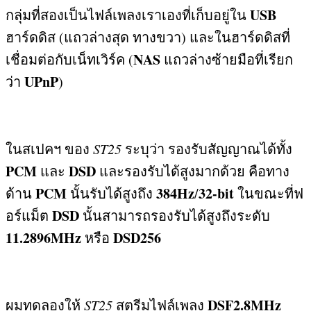
USB
กลุ่มที่สองเป็นไฟล์เพลงเราเองที่เก็บอยู่ใน
ฮาร์ดดิส
(
แถวล่างสุด ทางขวา
)
และในฮาร์ดดิสที่
NAS
เชื่อมต่อกับเน็ทเวิร์ค
(
แถวล่างซ้ายมือที่เรียก
UPnP
ว่า
)
ในสเปคฯ ของ
ST25
ระบุว่า รองรับสัญญาณได้ทั้ง
PCM
DSD
และ
และรองรับได้สูงมากด้วย คือทาง
PCM
384Hz
32-bit
ด้าน
นั้นรับได้สูงถึง
/
ในขณะที่ฟ
DSD
อร์แม็ต
นั้นสามารถรองรับได้สูงถึงระดับ
11.2896MHz
DSD256
หรือ
DSF2.8MHz
ผมทดลองให้
ST25
สตรีมไฟล์เพลง