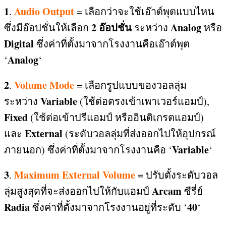
1
Audio Output
.
=
เลือกว่าจะใช้เอ๊าต์พุตแบบไหน
2
อ๊อปชั่น
Analog
ซึ่งมีอ๊อปชั่นให้เลือก
ระหว่าง
หรือ
Digital
ซึ่งค่าที่ตั้งมาจากโรงงานคือเอ๊าต์พุต
Analog
‘
‘
2
Volume Mode
.
=
เลือกรูปแบบของวอลลุ่ม
Variable
ระหว่าง
(
ใช้ต่อตรงเข้าเพาเวอร์แอมป์
),
Fixed
(
ใช้ต่อเข้าปรีแอมป์ หรืออินติเกรตแอมป์
)
External
และ
(
ระดับวอลลุ่มที่ส่งออกไปให้อุปกรณ์
Variable
ภายนอก
)
ซึ่งค่าที่ตั้งมาจากโรงงานคือ ‘
‘
3
Maximum External Volume
.
=
ปรับตั้งระดับวอล
Arcam
ลุ่มสูงสุดที่จะส่งออกไปให้กับแอมป์
ซีรี่ย์
Radia
40
ซึ่งค่าที่ตั้งมาจากโรงงานอยู่ที่ระดับ ‘
‘