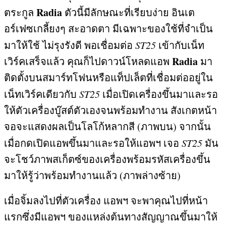
Radia
ตระกูล
ตัวนี้มีลักษณะที่เรียบง่าย อินเต
อร์เฟซเกลี้ยงๆ สะอาดตา มีเฉพาะของใช้ที่จำเป็น
มาให้ใช้ ไม่รุงรังดี พอเชื่อมต่อ
ST25
เข้ากับเน็ท
Radia
เวิร์คเสร็จแล้ว คุณก็ไปดาวน์โหลดแอพ
มา
ติดตั้งบนสมาร์ทโฟนหรือแท็ปเล็ตที่เชื่อมต่ออยู่ใน
เน็ทเวิร์คเดียวกับ
ST25
เมื่อเปิดเครื่องขึ้นมาและรอ
ให้ตัวเครื่องบู๊สต์ตัวเองจนพร้อมทำงาน สังเกตหน้า
จอจะแสดงผลเป็นโลโก้หลากสี
(
ภาพบน
)
จากนั้น
เมื่อกดเปิดแอพขึ้นมาและรอให้แอพฯ เจอ
ST25
มัน
จะโชว์ภาพสเก็ตซ์ของเครื่องพร้อมรหัสเครื่องขึ้น
มาให้รู้ว่าพร้อมทำงานแล้ว
(
ภาพล่างซ้าย
)
เมื่อจิ้มลงไปที่ตัวเครื่อง แอพฯ จะพาคุณไปที่หน้า
แรกซึ่งมีแอพฯ ของแหล่งต้นทางสัญญาณขึ้นมาให้