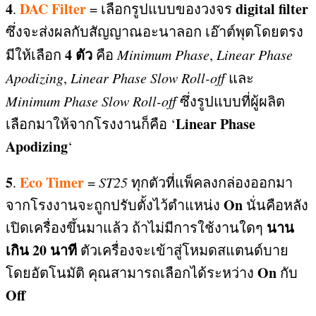
4
DAC Filter
digital filter
.
=
เลือกรูปแบบของวงจร
ซึ่งจะส่งผลกับสัญญาณอะนาลอก เอ๊าต์พุตโดยตรง
4
ตัว
มีให้เลือก
คือ
Minimum Phase
,
Linear Phase
Apodizing
,
Linear Phase Slow Roll-off
และ
Minimum Phase Slow Roll-off
ซึ่งรูปแบบที่ผู้ผลิต
Linear Phase
เลือกมาให้จากโรงงานก็คือ ‘
Apodizing
‘
5
Eco Timer
.
=
ST25
ทุกตัวที่แพ็คลงกล่องออกมา
On
จากโรงงานจะถูกปรับตั้งไว้ตำแหน่ง
นั่นคือหลัง
นาน
เปิดเครื่องขึ้นมาแล้ว ถ้าไม่มีการใช้งานใดๆ
เกิน
20
นาที
ตัวเครื่องจะเข้าสู่โหมดสแตนด์บาย
On
โดยอัตโนมัติ คุณสามารถเลือกได้ระหว่าง
กับ
Off