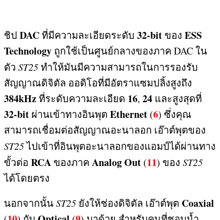
DAC
32-bit
ESS
ชิป
ที่มีความละเอียดระดับ
ของ
Technology
ถูกใช้เป็นศูนย์กลางของภาค
DAC
ใน
ตัว
ST25
ทำให้มันมีความสามารถในการรองรับ
สัญญาณดิจิตัล ออดิโอที่มีอัตราแซมปลิ้งสูงถึง
384kHz
16
24
ที่ระดับความละเอียด
,
และสูงสุดที่
32-bit
Ethernet
6
ผ่านเข้าทางอินพุต
(
)
ซึ่งคุณ
สามารถเชื่อมต่อสัญญาณอะนาลอก เอ๊าต์พุตของ
ST25
ไปเข้าที่อินพุตอะนาลอกของแอมป์ได้ผ่านทาง
RCA
Analog Out
11
ขั้วต่อ
ของภาค
(
)
ของ
ST25
ได้โดยตรง
Coaxial
นอกจากนั้น
ST25
ยังให้ช่องดิจิตัล เอ๊าต์พุต
10
Optical
9
(
)
กับ
(
)
มาด้วย สำหรับคนที่ชอบน้ำ