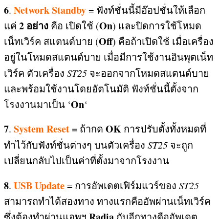
6
Network Standby
.
=
ฟังท์ชั่นนี้มีอ๊อปชั่นให้เลือก
2
อย่าง
On
แค่
คือ เปิดใช้
(
)
และปิดการใช้โหมด
Off
เน็ทเวิร์ค สแตนด์บาย
(
)
คือถ้าเปิดใช้ เมื่อเครื่อง
อยู่ในโหมดสแตนด์บาย เมื่อมีการใช้งานอินพุตเน็ท
เวิร์ค ตัวเครื่อง
ST25
จะออกจากโหมดสแตนด์บาย
และพร้อมใช้งานโดยอัตโนมัติ ฟังท์ชั่นนี้ตั้งจาก
On
โรงงานมาเป็น ‘
‘
7
System Reset
OK
.
=
ถ้ากด
การปรับตั้งทั้งหมดที่
ทำไว้กับฟังท์ชั่นต่างๆ บนตัวเครื่อง
ST25
จะถูก
เปลี่ยนกลับไปเป็นค่าที่ตั้งมาจากโรงงาน
8
USB Update
.
=
การอัพเดตเฟิร์มแวร์ของ
ST25
สามารถทำได้สองทาง ทางแรกคืออัพผ่านเน็ทเวิร์ค
Radia
ซึ่งต้องทำผ่านแอพฯ
กับอีกทางคืออัพเดต