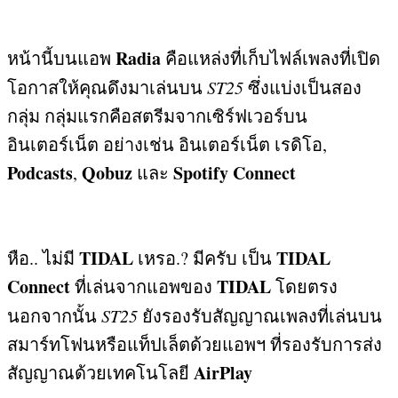
Radia
หน้านี้บนแอพ
คือแหล่งที่เก็บไฟล์เพลงที่เปิด
โอกาสให้คุณดึงมาเล่นบน
ST25
ซึ่งแบ่งเป็นสอง
กลุ่ม กลุ่มแรกคือสตรีมจากเซิร์ฟเวอร์บน
อินเตอร์เน็ต อย่างเช่น อินเตอร์เน็ต เรดิโอ
,
Podcasts
Qobuz
Spotify Connect
,
และ
TIDAL
TIDAL
หือ
..
ไม่มี
เหรอ
.?
มีครับ เป็น
Connect
TIDAL
ที่เล่นจากแอพของ
โดยตรง
นอกจากนั้น
ST25
ยังรองรับสัญญาณเพลงที่เล่นบน
สมาร์ทโฟนหรือแท็ปเล็ตด้วยแอพฯ ที่รองรับการส่ง
AirPlay
สัญญาณด้วยเทคโนโลยี