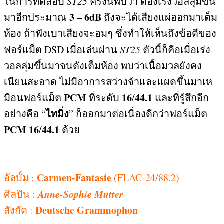
ในการทดสอบ
ST25
ครั้งนี้พบว่า ต้องเร่งวอลลุ่มขึ้น
3 – 6dB
มาอีกประมาณ
ถึงจะได้เสียงแผ่ออกมาเต็ม
ห้อง ถ้าฟังเบาเสียงจะอมๆ ซึ่งทำให้เห็นถึงข้อดีของ
ฟอร์แม็ต
DSD
เมื่อเล่นผ่าน
ST25
ตัวนี้ก็คือเมื่อเร่ง
วอลลุ่มขึ้นมาจนดังเต็มห้อง พบว่าเนื้อมวลยังคง
เนียนสะอาด ไม่มีอาการสว่างจ้าและแผดขึ้นมาเห
PCM
16
44.1
มือนฟอร์แม็ต
ที่ระดับ
/
และที่รู้สึกอีก
ไทมิ่ง
อย่างคือ
“
”
ก็ออกมาต่อเนื่องดีกว่าฟอร์แม็ต
PCM
16
44.1
/
ด้วย
Carmen-Fantasie
อัลบั้ม
:
(FLAC-24/88.2)
Anne-Sophie Mutter
ศิลปิน
:
Deutsche Grammophon
สังกัด
: