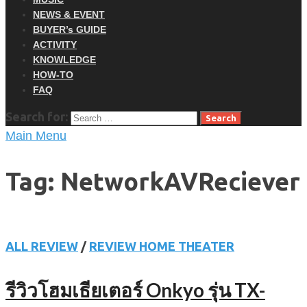
NEWS & EVENT
BUYER’s GUIDE
ACTIVITY
KNOWLEDGE
HOW-TO
FAQ
Search for:
Main Menu
Tag: NetworkAVReciever
ALL REVIEW
/
REVIEW HOME THEATER
รีวิวโฮมเธียเตอร์ Onkyo รุ่น TX-