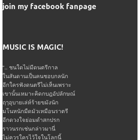
join my facebook fanpage
MUSIC IS MAGIC!
“.. ชนใดไม่มีดนตรีกาล
ในสันดานเป็นคนชอบกลนัก
อีกใครฟังดนตรีไม่เห็นเพราะ
เขานั้นเหมาะคิดกบฎอัปลักษณ์
ฤๅอุบายเล่ห์ร้ายขมังนัก
มโนหนักมืดมัวเหมือนราตรี
อีกดวงใจย่อมดำสกปรก
ราวนรกเช่นกล่าวมานี่
ไม่ควรใครไว้ใจในโลกนี้