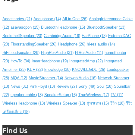
Accessories
(21)
Accuphase
(14)
All-in-One
(26)
AnalogInterconnectCable
(12)
asavasopon
(15)
BluetoothHeadphone
(15)
BluetoothSpeaker
(13)
BookshelfSpeaker
(23)
CambridgeAudio
(16)
EarPhone
(13)
ExternalDAC
(20)
FloorstandingSpeaker
(26)
Headphone
(26)
hi-res audio
(14)
HiFiLoudspeaker
(29)
HighResAudio
(31)
HiResAudio
(11)
hometheater
(20)
HowTo
(34)
InearHeadphone
(19)
IntegratedAmp
(22)
Integrated
Amplifier
(23)
KEF
(22)
knowledge
(38)
KNOWLEGDE
(26)
Loudspeaker
(28)
MQA
(12)
MusicStreamer
(14)
NetworkAudio
(16)
Network Streamer
(13)
News
(31)
PinkFloyd
(13)
Review
(27)
Sony
(49)
Soul
(18)
Soundbar
(22)
speaker cable
(13)
SpeakerSetup
(16)
TrueWireless
(17)
TV
(11)
WirelessHeadphone
(13)
Wireless Speaker
(13)
ตู่พรเทพ
(15)
รีวิว
(18)
รีวิว
เครื่องเสียง
(18)
Find Us