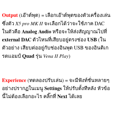
Output
(
เอ๊าต์พุต
) =
เลือกเอ๊าต์พุตของตัวเครื่องเล่น
ซึ่งตัว
X5 pro MK II
จะเลือกได้ว่าจะใช้ภาค
DAC
Analog Audio
ในตัวคือ
หรือจะให้ส่งสัญญาณไปที่
external DAC
USB
ตัวไหนที่เสียบอยู่ตรงช่อง
(
ใน
ตัวอย่าง เสียบต่ออยู่กับช่องอินพุต
USB
ของอินติเก
Quad
รตแอมป์
รุ่น
Vena II Play
)
Experience
(
ทดลองปรับเล่น
) =
จะมีฟังท์ชั่นหลายๆ
Settings
อย่างปรากฏในเมนู
ให้ปรับตั้งทีหลัง หัวข้อ
Next
นี้ไม่ต้องเลือกอะไร คลิ๊กที่
ได้เลย