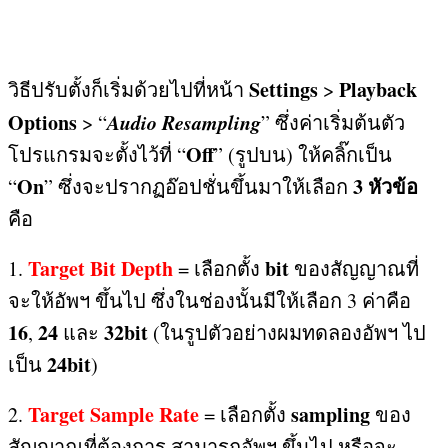
Settings
Playback
วิธีปรับตั้งก็เริ่มด้วยไปที่หน้า
>
Options
Audio Resampling
> “
”
ซึ่งค่าเริ่มต้นตัว
Off
โปรแกรมจะตั้งไว้ที่ “
” (
รูปบน
)
ให้คลิ๊กเป็น
On
3
หัวข้อ
“
”
ซึ่งจะปรากฏอ๊อปชั่นขึ้นมาให้เลือก
คือ
Target Bit Depth
bit
1.
=
เลือกตั้ง
ของสัญญาณที่
จะให้อัพฯ ขึ้นไป ซึ่งในช่องนั้นมีให้เลือก
3
ค่าคือ
16
24
32bit
,
และ
(
ในรูปตัวอย่างผมทดลองอัพฯ ไป
24bit
เป็น
)
Target Sample Rate
sampling
2.
=
เลือกตั้ง
ของ
สัญญาณที่ต้องการ สามารถอัพฯ ขึ้นไป หรือจะ