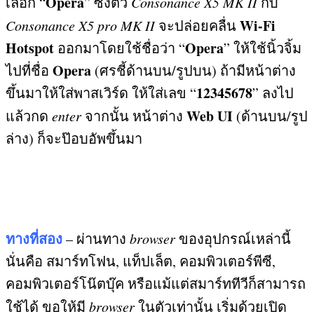
Opera
เลือก “
”
ซึ่งตัว
Consonance X5 MK II
กับ
Wi-Fi
Consonance X5 pro MK II
จะปล่อยคลื่น
Hotspot
Opera
ออกมาโดยใช้ชื่อว่า “
”
ให้ใช้นิ้วจิ้ม
Opera
ไปที่ชื่อ
(
ศรชี้ด้านบน
/
รูปบน
)
ถ้ามีหน้าต่าง
12345678
ขึ้นมาให้ใส่พาสเวิร์ด ให้ใส่เลข “
”
ลงไป
Web UI
แล้วกด
enter
จากนั้น หน้าต่าง
(
ด้านบน
/
รูป
ล่าง
)
ก็จะป๊อบอัพขึ้นมา
ทางที่สอง
– ผ่านทาง
browser
ของอุปกรณ์เหล่านี้
นั่นคือ สมาร์ทโฟน
,
แท็ปเล็ต
,
คอมพิวเตอร์พีซี
,
คอมพิวเตอร์โน๊ตบุ๊ค หรือแม้แต่สมาร์ททีวีก็สามารถ
ใช้ได้ ขอให้มี
browser
ในตัวเท่านั้น เริ่มด้วยเปิด