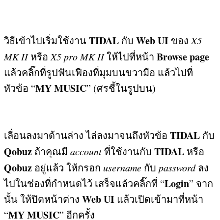
TIDAL
Web UI
วิธีเข้าไปเริ่มใช้งาน
กับ
ของ
X5
Browse page
MK II
หรือ
X5 pro MK II
ให้ไปที่หน้า
แล้วคลิ๊กที่รูปฟันเฟืองที่มุมบนขวามือ แล้วไปที่
MY MUSIC
หัวข้อ “
” (
ศรชี้ในรูปบน
)
TIDAL
เลื่อนลงมาด้านล่าง ไล่ลงมาจนถึงหัวข้อ
กับ
Qobuz
TIDAL
ถ้าคุณมี
account
ที่ใช้งานกับ
หรือ
Qobuz
อยู่แล้ว ให้กรอก
username
กับ
password
ลง
Login
ไปในช่องที่กำหนดไว้ เสร็จแล้วคลิ๊กที่ “
”
จาก
Web UI
นั้น ให้ปิดหน้าต่าง
แล้วเปิดเข้ามาที่หน้า
MY MUSIC
“
”
อีกครั้ง