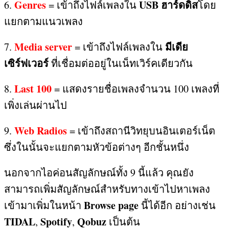
Genres
USB
ฮาร์ดดิส
6.
=
เข้าถึงไฟล์เพลงใน
โดย
แยกตามแนวเพลง
Media server
มีเดีย
7.
=
เข้าถึงไฟล์เพลงใน
เซิร์ฟเวอร์
ที่เชื่อมต่ออยู่ในเน็ทเวิร์คเดียวกัน
Last 100
8.
=
แสดงรายชื่อเพลงจำนวน
100
เพลงที่
เพิ่งเล่นผ่านไป
Web Radios
9.
=
เข้าถึงสถานีวิทยุบนอินเตอร์เน็ต
ซึ่งในนั้นจะแยกตามหัวข้อต่างๆ อีกชั้นหนึ่ง
นอกจากไอค่อนสัญลักษณ์ทั้ง
9
นี้แล้ว คุณยัง
สามารถเพิ่มสัญลักษณ์สำหรับทางเข้าไปหาเพลง
Browse page
เข้ามาเพิ่มในหน้า
นี้ได้อีก อย่างเช่น
TIDAL
Spotify
Qobuz
,
,
เป็นต้น