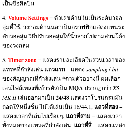
เป็นชื่อศิลปิน
Volume Settings
4.
=
ตัวเลขด้านในเป็นระดับวอล
ลุ่มที่ใช้
,
วงกลมด้านนอกเป็นกราฟฟิกแสดงแทนระ
ดับวอลลุ่ม วิธีปรับวอลลุ่มใช้นิ้วลากไปตามส่วนโค้ง
ของวงกลม
Timer zone
5.
=
แสดงรายละเอียดในส่วนเวลาของ
แถวแรก
แทรคที่กำลังเล่น
– แสดง
sampling
/
bit
ของสัญญาณที่กำลังเล่น
*
ตามตัวอย่างนี้ ผมเลือก
MQA
เล่นไฟล์เพลงที่เข้ารหัสเป็น
ปรากฏกว่า
X5
24/48
MK II
เล่นออกมาเป็น
แสดงว่าโปรแกรมมัน
แถวที่สอง
ถอดให้หนึ่งชั้น ไม่ได้เล่นเป็น
16/44.1,
–
แถวที่สาม
แสดงเวลาที่เล่นไปเรื่อยๆ
,
– แสดงเวลา
แถวที่สี่
ทั้งหมดของแทรคที่กำลังเล่น
,
–
แสดงแหล่ง