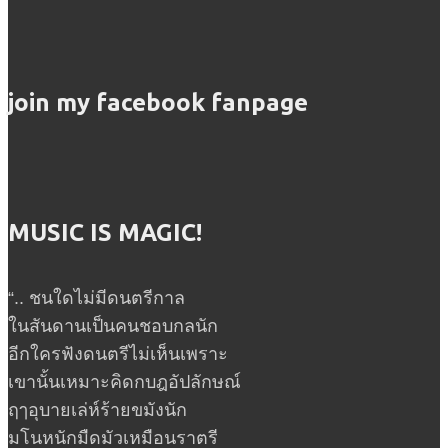
join my facebook fanpage
MUSIC IS MAGIC!
“.. ชนใดไม่มีดนตรีกาล
ในสันดานเป็นคนชอบกลนัก
อีกใครฟังดนตรีไม่เห็นเพราะ
เขานั้นเหมาะคิดกบฎอัปลักษณ์
ฤๅอุบายเล่ห์ร้ายขมังนัก
มโนหนักมืดมัวเหมือนราตรี