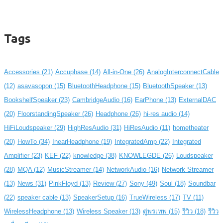
Tags
Accessories
(21)
Accuphase
(14)
All-in-One
(26)
AnalogInterconnectCable
(12)
asavasopon
(15)
BluetoothHeadphone
(15)
BluetoothSpeaker
(13)
BookshelfSpeaker
(23)
CambridgeAudio
(16)
EarPhone
(13)
ExternalDAC
(20)
FloorstandingSpeaker
(26)
Headphone
(26)
hi-res audio
(14)
HiFiLoudspeaker
(29)
HighResAudio
(31)
HiResAudio
(11)
hometheater
(20)
HowTo
(34)
InearHeadphone
(19)
IntegratedAmp
(22)
Integrated
Amplifier
(23)
KEF
(22)
knowledge
(38)
KNOWLEGDE
(26)
Loudspeaker
(28)
MQA
(12)
MusicStreamer
(14)
NetworkAudio
(16)
Network Streamer
(13)
News
(31)
PinkFloyd
(13)
Review
(27)
Sony
(49)
Soul
(18)
Soundbar
(22)
speaker cable
(13)
SpeakerSetup
(16)
TrueWireless
(17)
TV
(11)
WirelessHeadphone
(13)
Wireless Speaker
(13)
ตู่พรเทพ
(15)
รีวิว
(18)
รีวิว