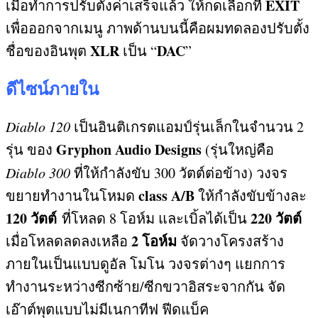
EXIT
เมื่อทำการปรับตั้งค่าเสร็จแล้ว ให้กดเลือกที่
เพื่อออกจากเมนู ภาพด้านบนนี้คือผมทดลองปรับตั้ง
XLR
DAC
ชื่อของอินพุต
เป็น “
”
ดีไซน์ภายใน
Diablo 120
เป็นอินติเกรตแอมป์รุ่นเล็กในจำนวน
2
Gryphon Audio Designs
รุ่น ของ
(
รุ่นใหญ่คือ
Diablo 300
ที่ให้กำลังขับ
300
วัตต์ต่อข้าง
)
วงจร
class A/B
ขยายทำงานในโหมด
ให้กำลังขับข้างละ
120
วัตต์
220
วัตต์
ที่โหลด
8
โอห์ม และเบิ้ลได้เป็น
2
โอห์ม
เมื่อโหลดลดลงเหลือ
จัดวางโครงสร้าง
ภายในเป็นแบบดูอัล โมโน วงจรต่างๆ แยกการ
ทำงานระหว่างซีกซ้าย
/
ซีกขวาอิสระจากกัน จัด
เอ๊าต์พุตแบบไม่มีเนกาทีฟ ฟีดแบ็ค