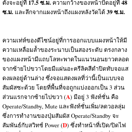
17.5
ซ
.
ม
.
48
ตั้งจะอยู่ที่
ความกว้างของหน้าปัดอยู่ที่
ซ
.
ม
.
39
ซ
.
ม
.
และลึกจากแผงหน้าถึงแผงหลังวัดได้
ความเท่ห์ของดีไซน์อยู่ที่การออกแบบแผงหน้าให้มี
ความเหลื่อมล้ำของระนาบเป็นสองระดับ ตรงกลาง
ของแผงหน้ามีแถบโลหะพาดในแนวนอนยาวตลอด
จากซ้ายไปขวาโดยมีแผ่นอะครีลิคสีดำปิดทับจอแส
ดงผลอยู่ด้านล่าง ซึ่งจอแสดงผลที่ว่านี้เป็นแบบจอ
สัมผัสซะด้วย โดยที่พื้นที่จอถูกแบ่งออกเป็น
3
ส่วน
A
ส่วนแรกจากซ้ายไปขวา
(
)
มีอยู่
3
ฟังท์ชั่น คือ
Operate/Standby, Mute
และฟังท์ชั่นเพิ่ม
/
ลดวอลลุ่ม
ซึ่งการทำงานของปุ่มสัมผัส
Operate/Standby
จะ
D
สัมพันธ์กับสวิทช์
Power (
)
ซึ่งทำหน้าที่เปิด
/
ปิดไฟ