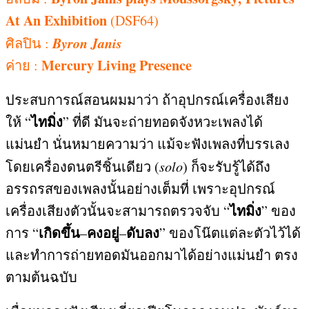
At An Exhibition
(DSF64)
Byron Janis
ศิลปิน
:
Mercury Living Presence
ค่าย
:
ประสบการณ์สอนผมมาว่า ถ้าอุปกรณ์เครื่องเสียง
ไทมิ่ง
ให้
“
”
ที่ดี มันจะถ่ายทอดจังหวะเพลงได้
แม่นยำ นั่นหมายความว่า แม้จะฟังเพลงที่บรรเลง
โดยเครื่องดนตรีชิ้นเดียว
(
solo
)
ก็จะรับรู้ได้ถึง
อรรถรสของเพลงนั้นอย่างเต็มที่ เพราะอุปกรณ์
ไทมิ่ง
เครื่องเสียงตัวนั้นจะสามารถตรวจจับ
“
”
ของ
เกิดขึ้น
คงอยู่
ดับลง
การ
“
–
–
”
ของโน๊ตแต่ละตัวไว้ได้
และทำการถ่ายทอดมันออกมาได้อย่างแม่นยำ ตรง
ตามต้นฉบับ