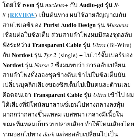
roon
Audio-gd
โดยใช้
รุ่น
nucleus+
กับ
รุ่น
R-
REVIEW
8
(
)
เป็นต้นทาง ผมใช้สายสัญญาณกับ
Purist Audio Design
สายไฟเอซีของ
รุ่น
Musaeus
เชื่อมต่อในซิสเต็ม ส่วนสายลำโพงผมมีสองชุดสลับ
Transparent Cable
ฟังระหว่าง
รุ่น
Ultra
(Bi-Wire)
Nordost
กับ
รุ่น
Tyr 2
(single) +
ไบไวร์จั๊มเปอร์ของ
Nordost
รุ่น
Norse 2
ซึ่งผมพบว่า การสลับเปลี่ยน
สายลำโพงทั้งสองชุดข้างต้นเข้าไปในซิสเต็มมัน
เปลี่ยนบุคลิกเสียงของซิสเต็มไปเป็นคนละด้านเลย
Transparent Cable
คือตอนเอา
รุ่น
Ultra
เข้าไป ผม
ได้เสียงที่มีโทนัลบาลานซ์เอนไปทางกลางลงทุ้ม
มากกว่ากลางขึ้นแหลม เบสหนา
+
กลางมีเนื้อใน
ขณะที่แหลมเก็บรวบปลายเสียง ทำให้โทนเสียงโดย
รวมออกไปทาง
dark
แต่พอสลับเปลี่ยนไปเป็น