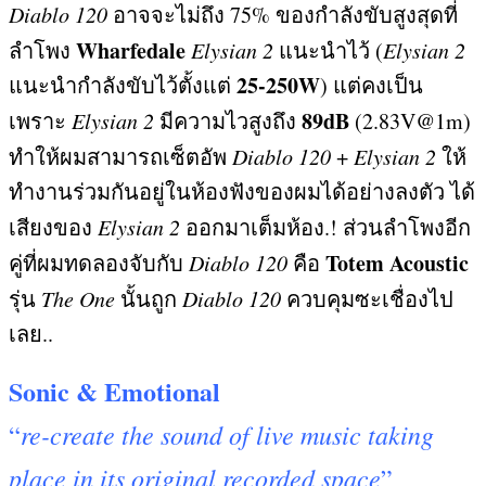
Diablo 120
อาจจะไม่ถึง
75%
ของกำลังขับสูงสุดที่
Wharfedale
ลำโพง
Elysian 2
แนะนำไว้
(
Elysian 2
25-250W
แนะนำกำลังขับไว้ตั้งแต่
)
แต่คงเป็น
89dB
เพราะ
Elysian 2
มีความไวสูงถึง
(2.83V@1m)
ทำให้ผมสามารถเซ็ตอัพ
Diablo 120
+
Elysian 2
ให้
ทำงานร่วมกันอยู่ในห้องฟังของผมได้อย่างลงตัว ได้
เสียงของ
Elysian 2
ออกมาเต็มห้อง
.!
ส่วนลำโพงอีก
Totem Acoustic
คู่ที่ผมทดลองจับกับ
Diablo 120
คือ
รุ่น
The One
นั้นถูก
Diablo 120
ควบคุมซะเชื่องไป
เลย
..
Sonic & Emotional
re-create the sound of live music taking
“
place in its original recorded space
”