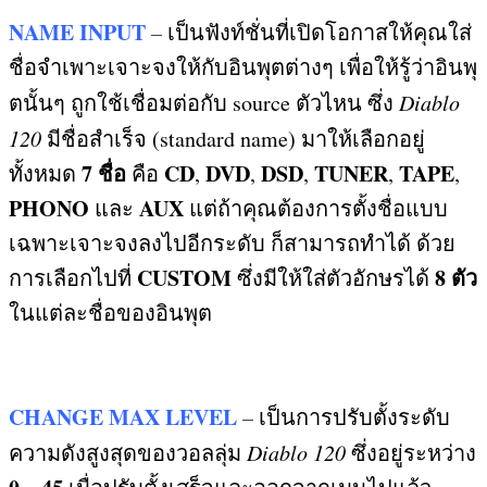
NAME INPUT
–
เป็นฟังท์ชั่นที่เปิดโอกาสให้คุณใส่
ชื่อจำเพาะเจาะจงให้กับอินพุตต่างๆ เพื่อให้รู้ว่าอินพุ
ตนั้นๆ ถูกใช้เชื่อมต่อกับ
source
ตัวไหน ซึ่ง
Diablo
120
มีชื่อสำเร็จ
(standard name)
มาให้เลือกอยู่
7
ชื่อ
CD
DVD
DSD
TUNER
TAPE
ทั้งหมด
คือ
,
,
,
,
,
PHONO
AUX
และ
แต่ถ้าคุณต้องการตั้งชื่อแบบ
เฉพาะเจาะจงลงไปอีกระดับ ก็สามารถทำได้ ด้วย
CUSTOM
8
ตัว
การเลือกไปที่
ซึ่งมีให้ใส่ตัวอักษรได้
ในแต่ละชื่อของอินพุต
CHANGE MAX LEVEL
–
เป็นการปรับตั้งระดับ
ความดังสูงสุดของวอลลุ่ม
Diablo 120
ซึ่งอยู่ระหว่าง