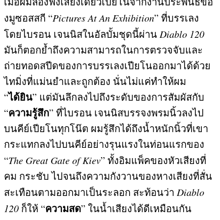
เมื่อผมลองฟังเสียงเดี่ยวเปียโนจากงานประพันธ์ขอ
งมูซอสสกี “
Pictures At An Exhibition
”
ที่บรรเลง
โดยไบรอน เจนนิสในอัลบั้มชุดนี้ผ่าน
Diablo 120
มันก็ตอกย้ำถึงความสามารถในการตรวจจับและ
ถ่ายทอดสปีดของการบรรเลงเปียโนออกมาได้ด้วย
ไทมิ่งที่แม่นยำและถูกต้อง นั่นไม่แค่ทำให้ผม
ได้ยิน
“
”
แต่มันลึกลงไปถึงระดับของการสัมผัสกับ
ความรู้สึก
“
”
ที่ไบรอน เจนนิสบรรจงพรมนิ้วลงไป
บนคีย์เปียโนทุกโน๊ต ผมรู้สึกได้ถึงน้ำหนักนิ้วที่เขา
กระแทกลงไปบนคีย์อย่างรุนแรงในท่อนแรกของ
“
The Great Gate of Kiev
”
ทั้งอิมแพ็คของหัวเสียงที่
คม กระชับ ไปจนถึงความกังวานของหางเสียงที่สั่น
สะเทือนตามออกมาเป็นระลอก สะท้อนว่า
Diablo
ความสด
120
ก็ให้
“
”
ในน้ำเสียงได้ดีเหมือนกัน