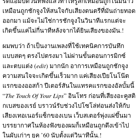
รตแอมป์ตัวนี้ที่ฟังแล้วทำให้รู้สึกเหมือนถูกโน้มน้าว
เหมือนถูกชักจูงให้สนใจกับเสียงดนตรีที่มันถ่ายทอด
ออกมา แม้จะไม่ใช่การชักจูงในวินาทีแรกแต่จะ
เกิดขึ้นแค่ไม่กี่นาทีหลังจากได้ยินเสียงของมัน
.!
ผมพบว่า ถ้าเป็นงานเพลงที่ใช้เทคนิคการบันทึก
แบบสดๆ ตรงไปตรงมา ไม่ผ่านขั้นตอนการมิกซ์
และตบแต่ง
(
edit
)
มากนัก อาการเหมือนถูกชักจูง
ความสนใจจะเกิดขึ้นเร็วมาก แค่เสียงเปียโนโน๊ต
แรกของออสก้า ปีเตอร์สันในแทรคแรกของอัลบั้มนี้
“
The Touch Of Your Lips
”
อินโทร ก่อนที่เสียงอะคูสติ
กเบสของเรย์ บราวน์รับช่วงไปโซโล่ท่อนส่งให้กับ
เสียงเทอเนอร์แซ็กของเบน เว็บสเตอร์พุ่งแผ่ขึ้นมา
บรรยากาศในห้องฟังของผมก็เหมือนถูกดึงเข้าไป
ในผับเก่าๆ ยุค ’
60
นับตั้งแต่วินาทีนั้น
.!