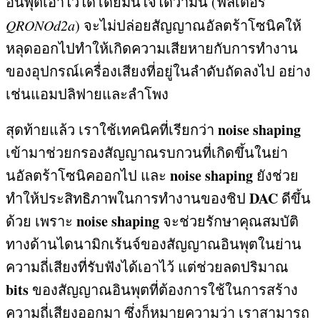
อินพุตเอาไว้ได้โดยมั่นใจได้ว่ามัน
(
ฟิลเตอร์
QRONOd2a
)
จะไม่ปล่อยสัญญาณอัลตร้าโซนิคให้
หลุดออกไปทำให้เกิดความเสียหายกับการทำงาน
ของอุปกรณ์เครื่องเสียงที่อยู่ในลำดับถัดลงไป อย่าง
เช่นแอมปลิฟายและลำโพง
noise shaping
สุดท้ายแล้ว เราใช้เทคนิคที่เรียกว่า
เข้ามาช่วยกรองสัญญาณรบกวนที่เกิดขึ้นในย่า
noise shaping
นอัลตร้าโซนิคออกไป และ
ยังช่วย
DAC
ทำให้ประสิทธิภาพในการทำงานของชิป
ดีขึ้น
noise shaping
ด้วย เพราะ
จะช่วยรักษาคุณสมบัติ
ทางด้านไดนามิกเร้นจ์ของสัญญาณอินพุตในย่าน
ความถี่เสียงที่รับฟังได้เอาไว้ แต่ช่วยลดปริมาณ
bits
ของสัญญาณอินพุตที่ต้องการใช้ในการสร้าง
ความถี่เสียงออกมา ซึ่งก็หมายความว่า เราสามารถ