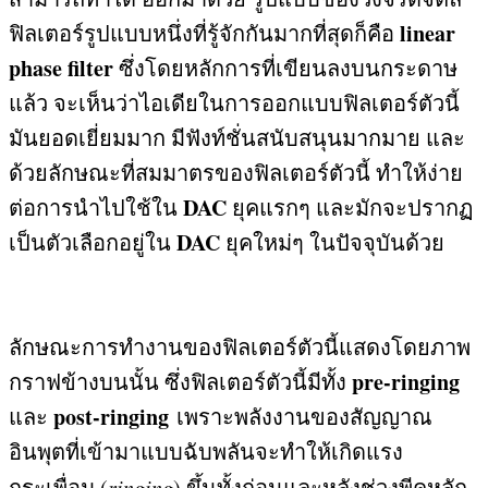
linear
ฟิลเตอร์รูปแบบหนึ่งที่รู้จักกันมากที่สุดก็คือ
phase filter
ซึ่งโดยหลักการที่เขียนลงบนกระดาษ
แล้ว จะเห็นว่าไอเดียในการออกแบบฟิลเตอร์ตัวนี้
มันยอดเยี่ยมมาก มีฟังท์ชั่นสนับสนุนมากมาย และ
ด้วยลักษณะที่สมมาตรของฟิลเตอร์ตัวนี้ ทำให้ง่าย
DAC
ต่อการนำไปใช้ใน
ยุคแรกๆ และมักจะปรากฏ
DAC
เป็นตัวเลือกอยู่ใน
ยุคใหม่ๆ ในปัจจุบันด้วย
ลักษณะการทำงานของฟิลเตอร์ตัวนี้แสดงโดยภาพ
pre-ringing
กราฟข้างบนนั้น ซึ่งฟิลเตอร์ตัวนี้มีทั้ง
post-ringing
และ
เพราะ
พลังงานของสัญญาณ
อินพุตที่เข้ามาแบบฉับพลันจะทำให้เกิดแรง
กระเพื่อม
(
ringing
)
ขึ้นทั้งก่อนและหลังช่วงพีคหลัก