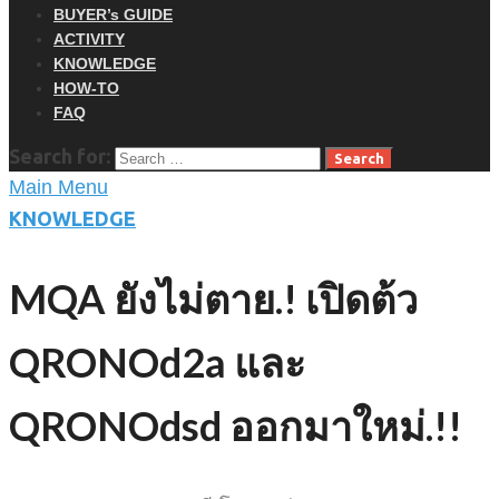
BUYER’s GUIDE
ACTIVITY
KNOWLEDGE
HOW-TO
FAQ
Search for:
Main Menu
KNOWLEDGE
MQA ยังไม่ตาย.! เปิดต้ว
QRONOd2a และ
QRONOdsd ออกมาใหม่.!!