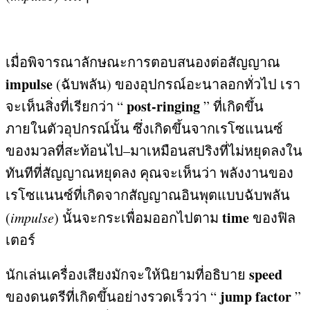
เมื่อพิจารณาลักษณะการตอบสนองต่อสัญญาณ
impulse
(
ฉับพลัน
)
ของอุปกรณ์อะนาลอกทั่วไป เรา
post-ringing
จะเห็นสิ่งที่เรียกว่า “
”
ที่เกิดขึ้น
ภายในตัวอุปกรณ์นั้น ซึ่งเกิดขึ้นจากเรโซแนนซ์
ของมวลที่สะท้อนไป
–
มาเหมือนสปริงที่ไม่หยุดลงใน
ทันทีที่สัญญาณหยุดลง คุณจะเห็นว่า พลังงานของ
เรโซแนนซ์ที่เกิดจากสัญญาณอินพุตแบบฉับพลัน
time
(
impulse
)
นั้นจะกระเพื่อมออกไปตาม
ของฟิล
เตอร์
speed
นักเล่นเครื่องเสียงมักจะให้นิยามที่อธิบาย
jump factor
ของดนตรีที่เกิดขึ้นอย่างรวดเร็วว่า “
”