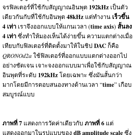
192kHz
จรฟิลเตอร์ที่ใช้กับสัญญาณอินพุต
เป็นตัว
48kHz
เร็วขึ้น
เดียวกันกับที่ใช้กับอินพุต
แต่ทำงาน
4
เท่า
time axis
สั้นลง
เราจึงออกแบบให้แกนเวลา
(
)
4
เท่า
ซึ่งทำให้มองเห็นได้ง่ายขึ้น ความแตกต่างเมื่อ
DAC
เทียบกับฟิลเตอร์ที่ติดตั้งมาให้ในชิป
ก็คือ
QRONOd2a
ใช้ฟิลเตอร์ที่ออกแบบแตกต่างออกไป
อย่างชัดเจน เจาะจงออกแบบมาเพื่อใช้กับสัญญาณ
192kHz
อินพุตที่ระดับ
โดยเฉพาะ ซึ่งมันสั้นกว่า
time
มากโดยมีการตอบสนองทางด้านเวลา “
”
เกือบ
สมบูรณ์แบบ
ภาพที่
7
ภาพที่
6
แสดงการวัดค่าเดียวกับ
แต่
dB amplitude scale
แสดงออกมาในรูปแบบของ
ซึ่ง