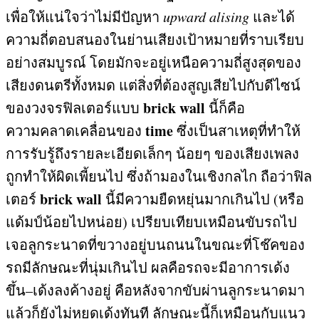
เพื่อให้แน่ใจว่าไม่มีปัญหา
upward alising
และได้
ความถี่ตอบสนองในย่านเสียงเป้าหมายที่ราบเรียบ
อย่างสมบูรณ์ โดยมักจะอยู่เหนือความถี่สูงสุดของ
เสียงดนตรีทั้งหมด แต่สิ่งที่ต้องสูญเสียไปกับดีไซน์
brick wall
ของวงจรฟิลเตอร์แบบ
นี้ก็คือ
time
ความคลาดเคลื่อนของ
ซึ่งเป็นสาเหตุที่ทำให้
การรับรู้ถึงรายละเอียดเล็กๆ น้อยๆ ของเสียงเพลง
ถูกทำให้ผิดเพี้ยนไป ซึ่งถ้ามองในเชิงกลไก ถือว่าฟิล
brick wall
เตอร์
นี้มีความยืดหยุ่นมากเกินไป
(
หรือ
แด้มป์น้อยไปหน่อย
)
เปรียบเทียบเหมือนขับรถไป
เจอลูกระนาดที่ขวางอยู่บนถนนในขณะที่โช๊คของ
รถมีลักษณะที่นุ่มเกินไป ผลคือรถจะมีอาการเด้ง
ขึ้น
–
เด้งลงค้างอยู่ คือหลังจากขับผ่านลูกระนาดมา
แล้วก็ยังไม่หยุดเด้งทันที ลักษณะนี้ก็เหมือนกับแนว