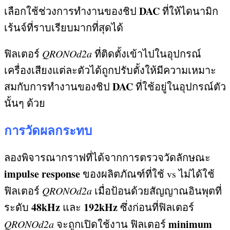
DAC
เลือกใช้ช่วงการทำงานของชิป
ที่ให้ไดนามิก
เร้นจ์ที่ราบเรียบมากที่สุดได้
ฟิลเตอร์
QRONOd2a
ที่ติดตั้งเข้าไปในอุปกรณ์
เครื่องเสียงแต่ละตัวได้ถูกปรับตั้งให้มีความเหมาะ
DAC
สมกับการทำงานของชิป
ที่ใช้อยู่ในอุปกรณ์ตัว
นั้นๆ ด้วย
การวัดผลกระทบ
ลองพิจารณากราฟที่ได้จากการตรวจวัดลักษณะ
impulse response
ของผลิตภัณฑ์ที่ใช้
vs
ไม่ได้ใช้
ฟิลเตอร์
QRONOd2a
เมื่อป้อนด้วยสัญญาณอินพุตที่
48kHz
192kHz
ระดับ
และ
ซึ่งก่อนที่ฟิลเตอร์
minimum
QRONOd2a
จะถูกเปิดใช้งาน ฟิลเตอร์