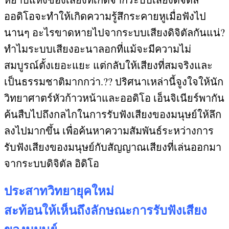
ออดิโอจะทำให้เกิดความรู้สึกระคายหูเมื่อฟังไป
นานๆ อะไรขาดหายไปจากระบบเสียงดิจิตัลกันแน่
?
ทำไมระบบเสียงอะนาลอกที่แม้จะมีความไม่
สมบูรณ์ตั้งเยอะแยะ แต่กลับให้เสียงที่สมจริงและ
เป็นธรรมชาติมากกว่า
.??
ปริศนาเหล่านี้จูงใจให้นัก
วิทยาศาตร์หัวก้าวหน้าและออดิโอ เอ็นจิเนียร์พากัน
ค้นสืบไปถึงกลไกในการรับฟังเสียงของมนุษย์ให้ลึก
ลงไปมากขึ้น เพื่อค้นหาความสัมพันธ์ระหว่างการ
รับฟังเสียงของมนุษย์กับสัญญาณเสียงที่เล่นออกมา
จากระบบดิจิตัล อิดิโอ
ประสาทวิทยายุคใหม่
สะท้อนให้เห็นถึงลักษณะการรับฟังเสียง