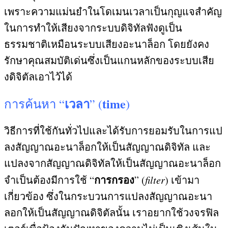
เพราะความแม่นยำในโดเมนเวลาเป็นกุญแจสำคัญ
ในการทำให้เสียงจากระบบดิจิทัลฟังดูเป็น
ธรรมชาติเหมือนระบบเสียงอะนาล็อก โดยยังคง
รักษาคุณสมบัติเด่นซึ่งเป็นแกนหลักของระบบเสีย
งดิจิตัลเอาไว้ได้
เวลา
time
การค้นหา “
”
(
)
วิธีการที่ใช้กันทั่วไปและได้รับการยอมรับในการแป
ลงสัญญาณอะนาล็อกให้เป็นสัญญาณดิจิทัล และ
แปลงจากสัญญาณดิจิทัลให้เป็นสัญญาณอะนาล็อก
การกรอง
จำเป็นต้องมีการใช้ “
”
(
filter
)
เข้ามา
เกี่ยวข้อง ซึ่งในกระบวนการแปลงสัญญาณอะนา
ลอกให้เป็นสัญญาณดิจิตัลนั้น เราอยากใช้วงจรฟิล