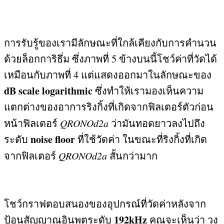
การรับรู้ของเรามีลักษณะที่ใกล้เคียงกับการคำนวน
ด้วยล็อกการิธึ่ม ซึ่งภาพที่
5
ข้างบนนี้โชว์ค่าที่วัดได้
เหมือนกับภาพที่
4
แต่แสดงออกมาในลักษณะของ
dB scale logarithmic
ซึ่งทำให้เรามองเห็นความ
แตกต่างของอาการริงกิ้งที่เกิดจากฟิลเตอร์ตัวก่อน
หน้าฟิลเตอร์
QRONOd2a
ว่ามันทอดยาวลงไปถึง
noise floor
ระดับ
ที่ใช้วัดค่า ในขณะที่ริงกิ้งที่เกิด
จากฟิลเตอร์
QRONOd2a
สั้นกว่ามาก
โชว์กราฟตอบสนองของอุปกรณ์ที่วัดค่าหลังจาก
192kHz
ป้อนสัญญาณอินพุตระดับ
คุณจะเห็นว่า วง