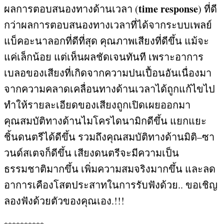
time response
ผลการตอบสนองทางด้านเวลา
(
)
ที่ดี
กว่าผลการตอบสนองทางเวลาที่ได้จากระบบเพลย์
แบ็คอะนาลอกที่ดีที่สุด คุณภาพเสียงที่ดีขึ้น แม้จะ
แค่เล็กน้อย แต่เห็นผลชัดเจนทันที เพราะอาการ
เบลอของเสียงที่เกิดจากความปนเปื้อนอันเนื่องมา
จากความคลาดเคลื่อนทางด้านเวลาได้ถูกแก้ไขไป
ทำให้รายละเอียดของเสียงถูกเปิดเผยออกมา
คุณสมบัติทางด้านไมโครไดนามิกดีขึ้น แยกแยะ
ชิ้นดนตรีได้ดีขึ้น รวมถึงคุณสมบัติทางด้านมิติ
–
ซา
วนด์สเตจก็ดีขึ้น เสียงดนตรีจะมีความเป็น
ธรรมชาติมากขึ้น เพิ่มความสมจริงมากขึ้น และลด
อาการเคืองโสตประสาทในการรับฟังด้วย
..
ขอเชิญ
ลองฟังด้วยตัวของคุณเอง
.!!!