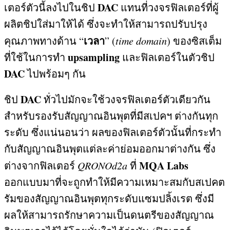
DAC
เตอร์ตัวนี้ลงไปในชิป
แทนที่วงจรฟิลเตอร์ที่ผู้
ผลิตชิปใส่มาให้ได้ ซึ่งจะทำให้สามารถปรับปรุง
เวลา
คุณภาพทางด้าน “
”
(
time domain
)
ของซิสเต็ม
upsampling
ที่ใช้ในการทำ
และฟิลเตอร์ในตัวชิป
DAC
ไปพร้อมๆ กัน
DAC
ชิป
ทั่วไปมักจะใช้วงจรฟิลเตอร์ตัวเดียวกัน
สำหรับรองรับสัญญาณอินพุตที่มีสเปคฯ ต่างกันทุก
ระดับ ซึ่งแน่นอนว่า ผลของฟิลเตอร์ตัวนั้นที่กระทำ
กับสัญญาณอินพุตแต่ละค่าย่อมออกมาต่างกัน ซึ่ง
MQA Labs
ต่างจากฟิลเตอร์
QRONOd2a
ที่
ออกแบบมาที่จะถูกทำให้มีความเหมาะสมกับสเปคต
รัมของสัญญาณอินพุตทุกระดับแซมปลิ้งเรต ซึ่งมี
ผลให้สามารถรักษาความเป็นดนตรีของสัญญาณ