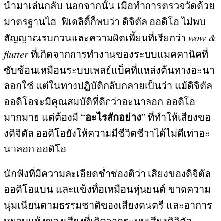
นำมาเล่นกลับ นอกจากนั้น เมื่อทำการตรวจวัดด้วย
มาตรฐานไฮ
–
ฟิเดลิตี้ก็พบว่า ดิจิตัล ออดิโอ ไม่พบ
สัญญาณรบกวนและความผิดเพี้ยนที่เรียกว่า
wow &
flutter
ที่เกิดจากการทำงานของระบบแมคคานิคที่
ซับซ้อนเหมือนระบบเพลย์แบ็คที่แหล่งต้นทางอะนา
ลอกใช้ แต่ในทางปฏิบัติกลับกลายเป็นว่า แม้ดิจิตัล
ออดิโอจะมีคุณสมบัติที่ดีกว่าอะนาลอก ออดิโอ
อะไรสักอย่าง
มากมาย แต่ต้องมี “
” ที่ทำให้เสียงขอ
งดิจิตัล ออดิโอยังให้ความมีชีวิตชีวาได้ไม่ดีเท่าอะ
นาลอก ออดิโอ
นักฟังที่มีความละเอียดช่ำช่องติว่า เสียงของดิจิตัล
ออดิโอแบน และแข็งทื่อเหมือนหุ่นยนต์ ขาดความ
นุ่มเนียนตามธรรมชาติของเสียงดนตรี และอาการ
หยาบแห้งของเสียงที่เกิดจากระบบเสียงดิจิตัล