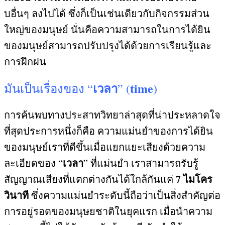
บอื่นๆ ลงไปได้ ซึ่งก็เป็นเช่นเดียวกับกิจกรรมส่วน
ใหญ่ของมนุษย์ นั่นคือความสามารถในการได้ยิน
ของมนุษย์สามารถปรับปรุงได้ด้วยการเรียนรู้และ
การฝึกฝน
เวลา
time
มันเป็นเรื่องของ “
”
(
)
การค้นพบทางประสาทวิทยาล่าสุดที่น่าประหลาดใจ
ที่สุดประการหนึ่งก็คือ ความแม่นยำของการได้ยิน
ของมนุษย์เราที่ดีขึ้นเมื่อแยกแยะเสียงด้วยความ
เวลา
ละเอียดของ “
” ที่แม่นยำ เราสามารถรับรู้
7
ไมโคร
สัญญาณเสียงที่แตกต่างกันได้ใกล้กันแค่
วินาที
ซึ่งความแม่นยำระดับนี้ถือว่าเป็นสิ่งสำคัญต่อ
การอยู่รอดของมนุษยชาติในยุคแรก เมื่อนำความ