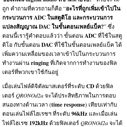
อะไรที่ถูกเพิ่มเข้าไปใน
ถูก คำถามที่ควรถามก็คือ “
กระบวนการ
ADC
ในสตูดิโอ และกระบวนการ
แปลงสัญญาณ
DAC
ในขั้นตอนเพลย์แบ็ค
?
”
ซึ่ง
ADC
ตอนนี้เรารู้คำตอบแล้วว่า ขั้นตอน
ที่ใช้ในสตู
DAC
ดิโอ กับขั้นตอน
ที่ใช้ในขั้นตอนเพลย์แบ็ค ได้
เพิ่มความเหลื่อมของเวลาเข้าไปในกระบวนการ
ringing
ทำงานผ่าน
ที่เกิดจากการทำงานของฟิล
เตอร์ที่พวกเขาใช้กันอยู่
CD
เมื่อเล่นไฟล์ดิจิตัลมาสเตอร์ที่ระดับ
ด้วยฟิล
เตอร์
QRONOd2a
จะได้ประสิทธิภาพในการตอบ
time response
สนองทางด้านเวลา
(
)
เทียบเท่ากับ
96kHz
ตอนเล่นไฟล์ไฮเรซฯ ที่ระดับ
และเมื่อเล่น
192kHz
ไฟล์ไฮเรซ
ด้วยฟิลเตอร์
QRONOd2a
จะได้