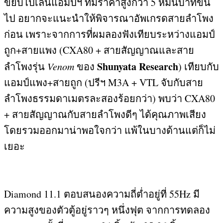
ขยับไปเล่นแอมป์ฯ ที่มีราคาสูงกว่า
5
หมื่นบาทขึ้น
ไป อยากจะแนะนำให้พิจารณาอัพเกรดสายลำโพง
ก่อน เพราะจากการที่ผมลองฟังเทียบระหว่างแอมป์
ถูก
+
สายแพง
(CXA80 +
สายสัญญาณและสาย
Shunyata Research
ลำโพงรุ่น
Venom
ของ
)
เทียบกับ
แอมป์แพง
+
สายถูก
(
ปรีฯ
M3A + VTL
จับกับสาย
ลำโพงธรรมดาเมตรละสองร้อยกว่า
)
พบว่า
CXA80
+
สายสัญญาณกับสายลำโพงดีๆ ได้คุณภาพเสียง
โดยรวมออกมาน่าพอใจกว่า แพ้ในบางด้านแต่ก็ไม่
เยอะ
Diamond 11.1
ตอบสนองความถี่ต่ำอยู่ที่
55Hz
มี
ความสูงของตัวตู้อยู่ราวๆ หนึ่งฟุต จากการทดลอง