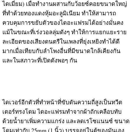
ไดเมี่ยม
)
เมื่อทำงานผสานกับว้อยซ์คอยขนาดใหญ่
ที่ทำด้วยทองแดงหุ้มอะลูมิเนียม ทำให้สามารถ
ควบคุมการขยับตัวของไดอะแฟรมได้อย่างมั่นคง
แม้ในขณะที่เร่งวอลลุ่มดังๆ ทำให้การแยกแยะราย
ละเอียดของเสียงดนตรีในเพลงที่ยุ่งเหยิงทำได้ดี
มากเมื่อเทียบกับลำโพงอื่นที่มีขนาดใกล้เคียงกัน
และในสภาวะที่เปิดดังพอๆ กัน
ไดเวอร์อีกตัวที่ทำหน้าที่ขับดันความถี่สูงเป็นทวีต
เตอร์ทรงโดม ไดอะแฟรมทำจากผ้าถักเคลือบทับ
ด้วยน้ำยาเพิ่มความแกร่ง และลดเรโซแนนซ์ ขนาด
โดมเท่ากับ
25mm (1
นิ้ว
)
บรรจุอยู่ในตู้ของมันเอง