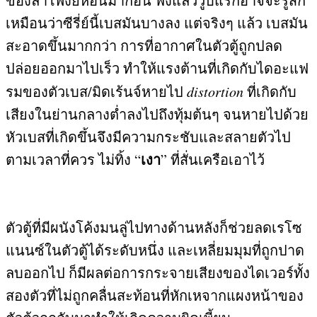
ของลำโพงยี่ห้อนี้มาก่อน ฟังแล้ววูบแรกอาจจะรู้สกึ
เหมือนว่าซีรี่ย์นี้เบสมันบางลง แต่จริงๆ แล้ว เบสมัน
สะอาดขึ้นมากกว่า การที่อากาศในตัวตู้ถูกปลด
ปล่อยออกมาไปเร็ว ทำให้แรงต้านที่เกิดกับไดอะแฟ
รมของตัวเบส
/
มิดเร้นจ์หายไป
distortion
ที่เกิดกับ
เสียงในย่านกลางต่ำลงไปถึงทุ้มต้นๆ จนหายไปด้วย
หัวเบสที่เกิดขึ้นจึงมีความกระชับและสลายตัวไป
เงา
ตามเวลาที่ควร ไม่ทิ้ง
“
”
ที่สั่นเครือเอาไว้
ตัวตู้ที่มีผนังโค้งมนลู่ไปทางด้านหลังก็ช่วยลดเรโซ
แนนซ์ในตัวตู้ได้ระดับหนึ่ง และเหลี่ยมมุมที่ถูกปาด
ลบออกไป ก็มีผลต่อการกระจายเสียงของไดเวอร์ทั้ง
สองตัวที่ไม่ถูกคลื่นสะท้อนที่หักเหจากแผงหน้าของ