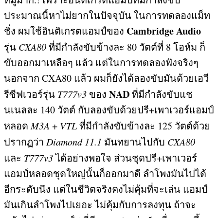
ประมาณนี้หาไม่ยากในปัจจุบัน ในการทดลองแม็ท
Cambridge Audio
ชิ่ง ผมใช้อินติเกรตแอมป์ของ
รุ่น
CXA80
ที่มีกำลังขับข้างละ
80
วัตต์ที่
8
โอห์ม ก็
ขับออกมาเหลือๆ แล้ว แต่ในการทดลองฟังจริงๆ
นอกจาก
CXA80
แล้ว ผมก็ยังได้ลองขับมันด้วยเอวี
NAD
รีซีฟเวอร์รุ่น
T777v3
ของ
ที่มีกำลังขับแช
นเนลละ
140
วัตต์ กับลองขับด้วยปรี
+
เพาเวอร์แอมป์
หลอด
M3A
+
VTL
ที่มีกำลังขับข้างละ
125
วัตต์ด้วย
ปรากฏว่า
Diamond 11.1
มันทยานไปกับ
CXA80
และ
T777v3
ได้อย่างพอใจ ส่วนชุดปรี
+
เพาเวอร์
แอมป์หลอดชุดใหญ่นั้นก็ออกมาดี ลำโพงมันไปได้
อีกระดับนึง แต่ในชีวิตจริงคงไม่คุ้มที่จะเล่น แอมป์
มันเกินลำโพงไปเยอะ ไม่คุ้มกับการลงทุน ถ้าจะ