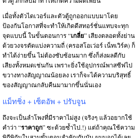
ตัวตู้วกกลับมาทำให้เกิดความผิดเพี้ยน
เมื่อทั้งตัวไดเวอร์และตัวตู้ถูกออกแบบมาโดย
ป้องกันโอกาสที่จะทำให้เกิดดีสทอร์ชั่นแทบจะทุก
เกลี่ย
จุดแบบนี้ ในขั้นตอนการ
“
”
เสียงตลอดทั้งย่าน
ด้วยวงจรตัดแบ่งความถี่
(
ครอสโอเว่อร์ เน็ทเวิร์ค
)
ก็
ทำได้ง่ายขึ้น ไม่ต้องซับซ้อนมาก ซึ่งก็ส่งผลดีกับ
เสียงทั้งหมดเช่นกัน เพราะยิ่งใช้อุปกรณ์พาสซีฟไป
ขวางทางสัญญาณน้อยลง เราก็จะได้ความบริสุทธิ์
ของสัญญาณกลับคืนมามากขึ้นนั่นเอง
แม็ทชิ่ง
+
เซ็ตอัพ
+
ปรับจูน
ถึงจะเป็นลำโพงที่มีราคาไม่สูง
(
จริงๆ แล้วอยากใช้
ราคาถูก
คำว่า
“
”
ซะด้วยซ้ำไป
.!)
แต่ถ้าคุณใช้ความ
พิถีพิถันในสามขั้นตอนสำคัญกับมัน ผมบอกได้เลย