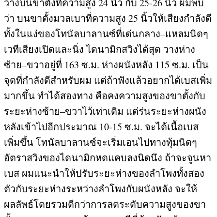
วางบนขาตั้งที่ความสูง
24
นิ้ว กับ
25-26
นิ้ว ผมพบ
ว่า บนขาตั้งมวลเบาที่ความสูง
25
นิ้วให้เสียงกำลังดี
ทั้งในแง่ของโทนัลบาลานซ์ที่เด่นกลาง
–
แหลมนิดๆ
เวทีเสียงเปิดและนิ่ง ไดนามิกสวิงได้สุด วางห่าง
ซ้าย
–
ขวาอยู่ที่
163
ซ
.
ม
.
ห่างผนังหลัง
115
ซ
.
ม
.
เป็น
จุดที่กำลังดีสำหรับผม แต่ถ้าฟังแล้วอยากได้เบสเพิ่ม
มากขึ้น ทำได้สองทาง คือคงความสูงของขาตั้งกับ
ระยะห่างซ้าย
–
ขวาไว้เท่าเดิม แต่ร่นระยะห่างผนัง
หลังเข้าไปอีกประมาณ
10-15
ซ
.
ม
.
จะได้เนื้อเบส
เพิ่มขึ้น โทนัลบาลานซ์จะเริ่มเอนไปทางทุ้มนิดๆ
อัตราสวิงของไดนามิกหดแคบลงนิดนึง ถ้าจะจูนหา
เบส ผมแนะนำให้ปรับระยะห่างของลำโพงทั้งสอง
ตัวกับระยะห่างระหว่างลำโพงกับผนังหลัง จะให้
ผลลัพธ์โดยรวมดีกว่าการลดระดับความสูงของขา