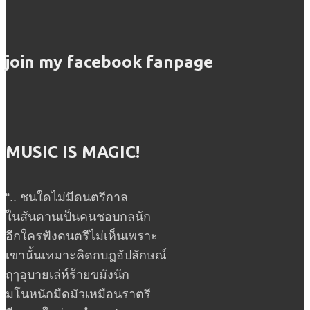
join my facebook fanpage
MUSIC IS MAGIC!
“.. ชนใดไม่มีดนตรีกาล
ในสันดานเป็นคนชอบกลนัก
อีกใครฟังดนตรีไม่เห็นเพราะ
เขานั้นเหมาะคิดกบฎอัปลักษณ์
ฤๅอุบายเล่ห์ร้ายขมังนัก
มโนหนักมืดมัวเหมือนราตรี