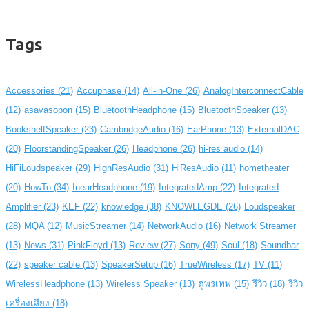
Tags
Accessories
(21)
Accuphase
(14)
All-in-One
(26)
AnalogInterconnectCable
(12)
asavasopon
(15)
BluetoothHeadphone
(15)
BluetoothSpeaker
(13)
BookshelfSpeaker
(23)
CambridgeAudio
(16)
EarPhone
(13)
ExternalDAC
(20)
FloorstandingSpeaker
(26)
Headphone
(26)
hi-res audio
(14)
HiFiLoudspeaker
(29)
HighResAudio
(31)
HiResAudio
(11)
hometheater
(20)
HowTo
(34)
InearHeadphone
(19)
IntegratedAmp
(22)
Integrated
Amplifier
(23)
KEF
(22)
knowledge
(38)
KNOWLEGDE
(26)
Loudspeaker
(28)
MQA
(12)
MusicStreamer
(14)
NetworkAudio
(16)
Network Streamer
(13)
News
(31)
PinkFloyd
(13)
Review
(27)
Sony
(49)
Soul
(18)
Soundbar
(22)
speaker cable
(13)
SpeakerSetup
(16)
TrueWireless
(17)
TV
(11)
WirelessHeadphone
(13)
Wireless Speaker
(13)
ตู่พรเทพ
(15)
รีวิว
(18)
รีวิว
เครื่องเสียง
(18)