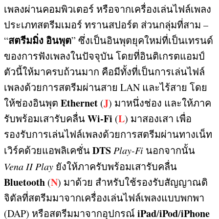
เพลงผ่านคอมพิวเตอร์ หรือจากเครื่องเล่นไฟล์เพลง
ประเภทสตรีมเมอร์ ทรานสปอร์ต ส่วนกลุ่มที่สาม
–
สตรีมมิ่ง อินพุต
“
”
ซึ่งเป็นอินพุตยุคใหม่ที่เป็นเทรนด์
ของการฟังเพลงในปัจจุบัน โดยที่อินติเกรตแอมป์
ตัวนี้ให้มาครบถ้วนมาก คือมีทั้งที่เป็นการเล่นไฟล์
เพลงด้วยการสตรีมผ่านสาย
LAN
และไร้สาย โดย
Ethernet
J
ให้ช่องอินพุต
(
)
มาหนึ่งช่อง และให้ภาค
Wi-Fi
L
รับพร้อมเสารับคลื่น
(
)
มาสองเสา เพื่อ
รองรับการเล่นไฟล์เพลงด้วยการสตรีมผ่านทางเน็ท
DTS
เวิร์คด้วยแอพลิเคชั่น
Play-Fi
นอกจากนั้น
Vena II Play
ยังให้ภาครับพร้อมเสารับคลื่น
Bluetooth
N
(
)
มาด้วย สำหรับใช้รองรับสัญญาณดิ
จิตัลที่สตรีมมาจากเครื่องเล่นไฟล์เพลงแบบพกพา
iPad
iPod
iPhone
(DAP)
หรือสตรีมมาจากอุปกรณ์
/
/