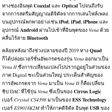
Coaxial
Optical
ทางช่องอินพุต
และ
ไปจนถึงรับ
จากการสตรีมสัญญาณดิจิตัลจากการเล่นไฟล์เพลง
iPod
iPad
iPhone
บนอุปกรณ์พกพาอย่างเช่น
,
,
และ
Android
อุปกรณ์
ผ่านไปเข้าที่อินพุตของ
Vena
ด้วย
Bluetooth
คลื่นไร้สาย
Quad
คล้อยหลังมาถึงช่วงปลายของปี
2019
ทาง
ก็ได้ปล่อยเวอร์ชั่นอัพเกรดของรุ่น
Vena
ออกมาเป็น
Vena II
ซึ่งการเปลี่ยนแปลงไปปรากฏอยู่ในส่วนของ
ภาค
Digital
ซะเป็นส่วนใหญ่ ประเด็นสำคัญของ
การอัพเกรดจาก
Vena
มาเป็น
Vena II
ก็คือเปลี่ยน
Cirrus Logic
ชิป
DAC
ที่ใช้รุ่น
Vena
ซึ่งเป็นของ
ESS Technology
เบอร์
Crystal CS4398
มาเป็นของ
USB
เบอร์
ES9018K2M
ทำให้ภาคดิจิตัล อินพุต
ของ