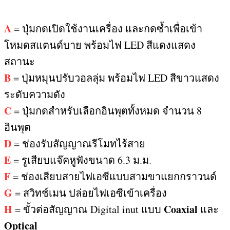
A
=
ปุ่มกดเปิดใช้งานเครื่อง และกดซ้ำเพื่อเข้า
โหมดสแตนด์บาย พร้อมไฟ
LED
สีแดงแสดง
สถานะ
B
=
ปุ่มหมุนปรับวอลลุ่ม พร้อมไฟ
LED
สีขาวแสดง
ระดับความดัง
C
=
ปุ่มกดสำหรับเลือกอินพุตทั้งหมด จำนวน
8
อินพุต
D
=
ช่องรับสัญญาณรีโมทไร้สาย
E
=
รูเสียบแจ๊คหูฟังขนาด
6.3
ม
.
ม
.
F
=
ช่องเสียบสายไฟเอซีแบบสามขาแยกกราวนด์
G
=
สวิทช์เมน ปล่อยไฟเอซีเข้าเครื่อง
H
Coaxial
=
ขั้วต่อสัญญาณ
Digital inut
แบบ
และ
Optical