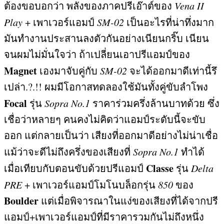
ต้องขอบอกว่า พลังของภาคปรีเอ๊าต์ของ
Vena II
Play
+
เพาเวอร์แอมป์
SM-02
เป็นอะไรที่น่าทึ่งมาก
มันทำงานประสานลงตัวกันอย่างเนียนกริ๊บ เนียน
จนผมไม่มั่นใจว่า ถ้าเปลี่ยนเอาปรีแอมป์ของ
Magnet
เองมาจับคู่กับ
SM-02
จะได้ออกมาดีเท่านี้รึ
เปล่า
.?.!!
ผมมีโอกาสทดลองใช้มันทั้งคู่ขับลำโพง
Focal
รุ่น
Sopra No.1
ราคาร่วมครึ่งล้านบาทด้วย ซึ่ง
เชื่อว่าหลายๆ คนคงไม่คิดว่าแอมป์ระดับนี้จะขับ
ออก แต่กลายเป็นว่า เสียงที่ออกมาดีอย่างไม่น่าเชื่อ
แม้ว่าจะดีไม่ถึงครึ่งของเสียงที่
Sopra No.1
ทำได้
Classe
เมื่อเทียบกับตอนขับด้วยปรีแอมป์
รุ่น
Delta
PRE
+
เพาเวอร์แอมป์โมโนบล็อกรุ่น
850
ของ
Boulder
แต่เมื่อพิจารณาในแง่ของเสียงที่ได้จากปรี
แอมป์
+
เพาเวอร์แอมป์ที่มีราคารวมกันไม่ถึงหนึ่ง