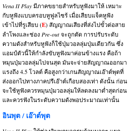
Vena II Play
มีภาคขยายสำหรับหูฟังมาให้ เหมาะ
กับหูฟังแบบครอบหูฟูลไซร้ เมื่อเสียบแจ็คหูฟัง
E
เข้าไปที่รูเสียบ
(
)
สัญญาณเสียงที่ส่งไปขั้วต่อสาย
ลำโพงและช่อง
Pre-out
จะถูกตัด การปรับระดับ
ความดังสำหรับหูฟังก็ใช้ปุ่มวอลลุ่มปุ่มเดียวกัน ซึ่ง
แอมป์ตัวนี้ให้กำลังขับหูฟังมาค่อนข้างแรง คือถ้า
หมุนปุ่มวอลลุ่มไปจนสุด มันจะจ่ายสัญญาณออกมา
แรงถึง
4.5
โวลต์ คือสูงกว่าเกนสัญญาณเอ๊าต์พุตที่
ส่งออกไปทางภาคปรีเอ๊าต์เกือบสองเท่า ดังนั้น ก่อน
จะใช้หูฟังควรหมุนปุ่มวอลลุ่มให้ลดลงมาต่ำสุดก่อน
และควรฟังในระดับความดังพอประมาณเท่านั้น
อินพุต
/
เอ๊าต์พุต
Vena II Play