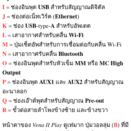
I
USB
=
ช่องอินพุต
สำหรับสัญญาณดิจิตัล
J
Ethernet
=
ช่องต่อเน็ทเวิร์ค
(
)
K
USB
A
=
ช่อง
-type-
สำหรับอัพเดต
L
Wi-Fi
=
เสาอากาศสำหรับคลื่น
M
=
ปุ่มเซ็ตอัพสำหรับการเชื่อมต่อกับคลื่น
Wi-Fi
N
Bluetooth
=
เสาอากาศรับคลื่น
O
MM
MC High
=
ช่องอินพุตสำหรับหัวเข็ม
หรือ
Output
P
AUX1
AUX2
=
ช่องอินพุต
และ
สำหรับสัญญาณ
อะนาลอก
Q
Pre-out
=
ช่องเอ๊าต์พุตสำหรับสัญญาณ
R
=
ขั้วต่อสายลำโพงข้างซ้าย และข้างขวา
B
หน้าตาของ
Vena II Play
ดูเท่มาก ปุ่มวอลลุ่ม
(
)
ที่มี