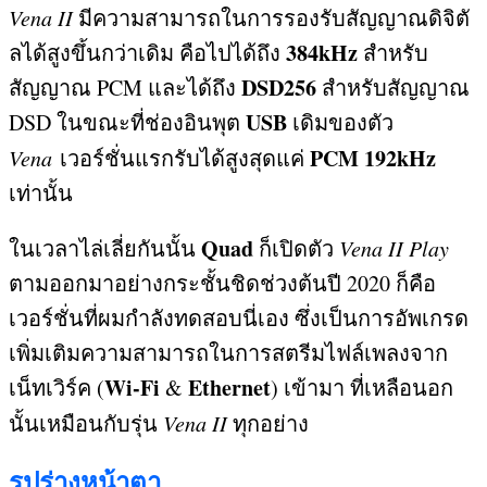
Vena II
มีความสามารถในการรองรับสัญญาณดิจิตั
384kHz
ลได้สูงขึ้นกว่าเดิม คือไปได้ถึง
สำหรับ
DSD256
สัญญาณ
PCM
และได้ถึง
สำหรับสัญญาณ
USB
DSD
ในขณะที่ช่องอินพุต
เดิมของตัว
PCM 192kHz
Vena
เวอร์ชั่นแรก
รับได้สูงสุดแค่
เท่านั้น
Quad
ในเวลาไล่เลี่ยกันนั้น
ก็เปิดตัว
Vena II Play
ตามออกมาอย่างกระชั้นชิดช่วงต้นปี
2020
ก็คือ
เวอร์ชั่นที่ผมกำลังทดสอบนี่เอง ซึ่งเป็นการอัพเกรด
เพิ่มเติมความสามารถในการสตรีมไฟล์เพลงจาก
Wi-Fi
Ethernet
เน็ทเวิร์ค
(
&
)
เข้ามา ที่เหลือนอก
นั้นเหมือนกับรุ่น
Vena II
ทุกอย่าง
รูปร่างหน้าตา