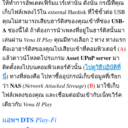
ให้ทำการอัพเดตเฟิร์มแวร์เท่านั้น ดังนั้น กรณีที่คุณ
เก็บไฟล์เพลงไว้ใน
external Hardisk
ที่ใช้ขั้วต่อ
USB
USB-
คุณไม่สามารถเสียบฮาร์ดิสของคุณเข้าที่ช่อง
A
ช่องนี้ได้ ถ้าต้องการนำเพลงที่อยู่ในฮาร์ดิสนั้นมา
เล่นผ่าน
Vena II Play
คุณมีทางเลือก
2
ทาง ทางแรก
A
คือเอาฮาร์ดิสของคุณไปเสียบเข้าที่คอมพิวเตอร์
(
)
Asset UPnP server
แล้วดาวน์โหลดโปรแกรม
มา
ไปดูวิธีปฏิบัติที่
ติดตั้งลงไปบนคอมพิวเตอร์ตัวนั้น
(
นี่
)
ทางที่สองคือ ไปหาซื้ออุปกรณ์เก็บข้อมูลที่เรียก
NAS
B
ว่า
(
Network Attacked Stroage
) (
)
มาใช้เก็บ
ไฟล์เพลงของคุณ และเชื่อมต่อมันเข้ากับเน็ทเวิร์ค
เดียวกับ
Vena II Play
DTS
Play-Fi
แอพฯ