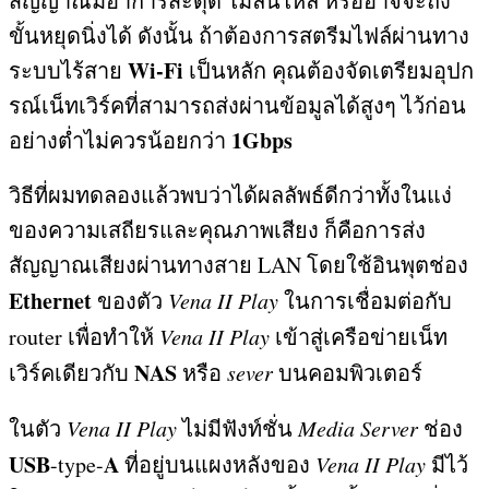
สัญญาณมีอาการสะดุด ไม่ลื่นไหล หรืออาจจะถึง
ขั้นหยุดนิ่งได้ ดังนั้น ถ้าต้องการสตรีมไฟล์ผ่านทาง
Wi-Fi
ระบบไร้สาย
เป็นหลัก คุณต้องจัดเตรียมอุปก
รณ์เน็ทเวิร์คที่สามารถส่งผ่านข้อมูลได้สูงๆ ไว้ก่อน
1Gbps
อย่างต่ำไม่ควรน้อยกว่า
วิธีที่ผมทดลองแล้วพบว่าได้ผลลัพธ์ดีกว่าทั้งในแง่
ของความเสถียรและคุณภาพเสียง ก็คือการส่ง
สัญญาณเสียงผ่านทางสาย
LAN
โดยใช้อินพุตช่อง
Ethernet
ของตัว
Vena II Play
ในการเชื่อมต่อกับ
router
เพื่อทำให้
Vena II Play
เข้าสู่เครือข่ายเน็ท
NAS
เวิร์คเดียวกับ
หรือ
sever
บนคอมพิวเตอร์
ในตัว
Vena II Play
ไม่มีฟังท์ชั่น
Media Server
ช่อง
USB
A
-type-
ที่อยู่บนแผงหลังของ
Vena II Play
มีไว้