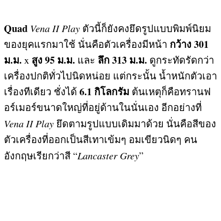
Quad
Vena II Play
ตัวนี้ก็ยังคงยึดรูปแบบพิมพ์นิยม
กว้าง
301
ของยุคแรกมาใช้ นั่นคือตัวเครื่องมีหน้า
ม
.
ม
.
สูง
95
ม
.
ม
.
ลึก
313
ม
.
ม
.
x
และ
ดูกระทัดรัดกว่า
เครื่องปกติทั่วไปนิดหน่อย แต่กระนั้น น้ำหนักตัวเอา
6.1
กิโลกรัม
เรื่องทีเดียว ชั่งได้
ต้นเหตุก็คือทรานฟ
อร์เมอร์ขนาดใหญ่ที่อยู่ด้านในนั่นเอง อีกอย่างที่
Vena II Play
ยึดตามรูปแบบเดิมมาด้วย นั่นคือสีของ
ตัวเครื่องที่ออกเป็นสีเทาเข้มๆ อมเขียวนิดๆ คน
อังกฤษเรียกว่าสี “
Lancaster Grey
”