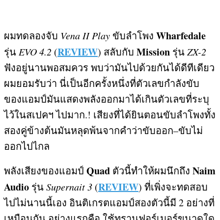
Wharfedale
ผมทดลองจับ
Vena II Play
ขับลำโพง
REVIEW
Mission
รุ่น
EVO 4.2
(
)
สลับกับ
รุ่น
ZX-2
ฟังอยู่นานพอสมควร พบว่ามันไปด้วยกันได้ดีทีเดียว
ผมยอมรับว่า นี่เป็นอีกครั้งหนึ่งที่ตัวเลขกำลังขับ
ของแอมป์มันแสดงพลังออกมาได้เกินตัวเลขที่ระบุ
ไว้ในสเปคฯ ไปมาก
.!
เสียงที่ได้ยินตอนขับลำโพงทั้ง
สองคู่ข้างต้นมันหลุดพ้นจากคำว่าขับออก
–
ขับไม่
ออกไปไกล
Quad
Naim
พลังเสียงของแอมป์
ตัวนี้ทำให้ผมนึกถึง
Audio
REVIEW
รุ่น
Supernait 3
(
)
ที่เพิ่งจะทดสอบ
ไปไม่นานนี้เอง อินติเกรตแอมป์สองตัวนี้มี
2
อย่างที่
เหมือนกัน อย่างแรกคือ ใช้ทรานฟอร์เมอร์ขนาดใด