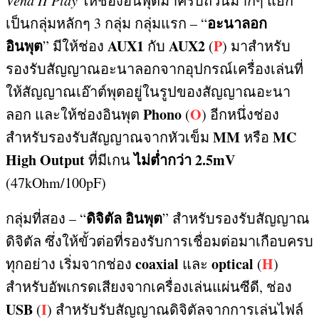
ให้ช่องอินพุตมาครบถ้วนมากๆ แยก
อะนาลอก
เป็นกลุ่มหลักๆ
3
กลุ่ม กลุ่มแรก
– “
อินพุต
AUX1
AUX2
P
”
มีให้ช่อง
กับ
(
)
มาสำหรับ
รองรับสัญญาณอะนาลอกจากอุปกรณ์เครื่องเล่นที่
ให้สัญญาณเอ๊าต์พุตอยู่ในรูปของสัญญาณอะนา
Phono
O
ลอก และให้ช่องอินพุต
(
)
อีกหนึ่งช่อง
MM
MC
สำหรับรองรับสัญญาณจากหัวเข็ม
หรือ
High Output
ไม่ต่ำกว่า
2.5mV
ที่มีเกน
(47kOhm/100pF)
ดิจิตัล อินพุต
กลุ่มที่สอง
– “
”
สำหรับรองรับสัญญาณ
ดิจิตัล ซึ่งให้ขั้วต่อที่รองรับการเชื่อมต่อมาเกือบครบ
coaxial
optical
H
ทุกอย่าง เริ่มจากช่อง
และ
(
)
สำหรับอัพเกรดเสียงจากเครื่องเล่นแผ่นซีดี
,
ช่อง
USB
I
(
)
สำหรับรับสัญญาณดิจิตัลจากการเล่นไฟล์