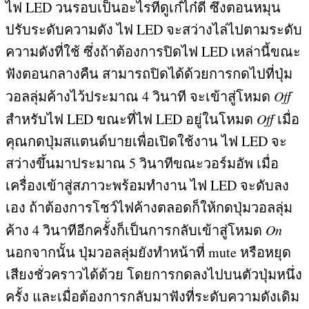
ไฟ
LED
วนรอบเป็นอะไรที่ดูเก๋ไก๋ดี ซึ่งตอนหมุน
ปรับระดับความดัง ไฟ
LED
จะสว่างไล่ไปตามระดับ
ความดังที่ใช้ ซึ่งถ้าต้องการปิดไฟ
LED
เหล่านี้ขณะ
ฟังตอนกลางคืน สามารถปิดได้ด้วยการกดไปที่ปุ่ม
วอลลุ่มค้างไว้ประมาณ
4
วินาที จะเข้าสู่โหมด
Off
สำหรับไฟ
LED
ขณะที่ไฟ
LED
อยู่ในโหมด
Off
เมื่อ
คุณกดปุ่มสแตนด์บายเพื่อเปิดใช้งาน ไฟ
LED
จะ
สว่างขึ้นมาประมาณ
5
วินาทีขณะวอร์มอัพ เมื่อ
เครื่องเข้าสู่สภาวะพร้อมทำงาน ไฟ
LED
จะดับลง
เอง ถ้าต้องการโชว์ไฟค้างตลอดก็ให้กดปุ่มวอลลุ่ม
ค้าง
4
วินาทีอีกครั้่งก็เป็นการกลับเข้าสู่โหมด
On
นอกจากนั้น ปุ่มวอลลุ่มยังทำหน้าที่
mute
หรือหยุด
เสียงชั่วคราวได้ด้วย โดยการกดลงไปบนตัวปุ่มหนึ่ง
ครั้ง และเมื่อต้องการกลับมาฟังที่ระดับความดังเดิม