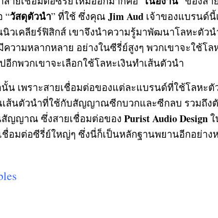
เนื้องาน
สายเชื่อมต่อซีรี่ย์ใหม่ออกมาก็คือ
“
”
ของสายเ
วัสดุตัวนำ
Jim Aud
ือ
“
”
ที่ใช้ ซึ่งคุณ
เจ้าของแบรนด์นี
นิวเคลียร์ฟิสิกส์ เขาจึงนำความรู้มาพัฒนาโลหะตัวน
นี้มีความหลากหลาย อย่างในซีรี่ย์สูงๆ พวกเขาจะใช้
ึ้นไปอีกพวกเขาจะเลือกใช้โลหะเงินทำเส้นตัวนำ
่านั้น เพราะสายเชื่อมต่อของแต่ละแบรนด์ที่ใช้โลหะต
ส้นตัวนำที่ใช้กับสัญญาณซีกบวกและซีกลบ รวมถึงตัว
Purist Audio Design
านสัญญาณ ซึ่งสายเชื่อมต่อของ
ใน
อมต่อซีรี่ย์ใหญ่ๆ ซึ่งนี่ก็เป็นหลักฐานพยานอีกอย่างห
bles