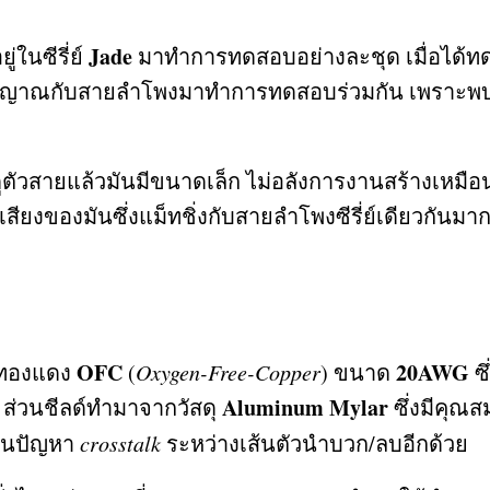
Jade
่ในซีรี่ย์
มาทำการทดสอบอย่างละชุด เมื่อได้ทดล
สัญญาณกับสายลำโพงมาทำการทดสอบร่วมกัน เพราะพบว
สายแล้วมันมีขนาดเล็ก ไม่อลังการงานสร้างเหมือนรุ
งของมันซึ่งแม็ทชิ่งกับสายลำโพงซีรี่ย์เดียวกันมาก
OFC
20AWG
ดุทองแดง
(
Oxygen-Free-Copper
)
ขนาด
ซ
Aluminum Mylar
น ส่วนชีลด์ทำมาจากวัสดุ
ซึ่งมีคุณ
กันปัญหา
crosstalk
ระหว่างเส้นตัวนำบวก
/
ลบอีกด้วย