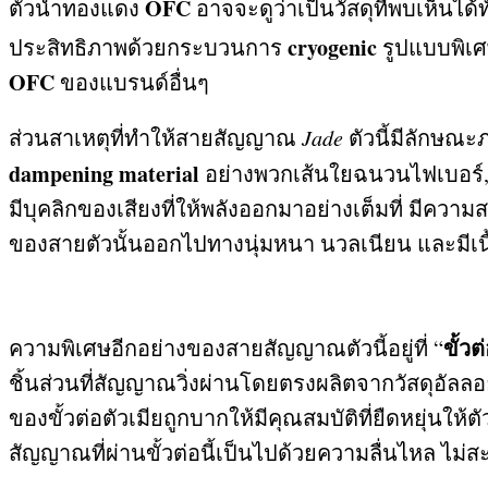
OFC
ตัวนำทองแดง
อาจจะดูว่าเป็นวัสดุที่พบเห็นได้ท
cryogenic
ประสิทธิภาพด้วยกระบวนการ
รูปแบบพิเศ
OFC
ของแบรนด์อื่นๆ
ส่วนสาเหตุที่ทำให้สายสัญญาณ
Jade
ตัวนี้มีลักษณ
dampening material
อย่างพวกเส้นใยฉนวนไฟเบอร์
มีบุคลิกของเสียงที่ให้พลังออกมาอย่างเต็มที่ มีคว
ของสายตัวนั้นออกไปทางนุ่มหนา นวลเนียน และมีเนื้อ
ขั้วต
ความพิเศษอีกอย่างของสายสัญญาณตัวนี้อยู่ที่
“
ชิ้นส่วนที่สัญญาณวิ่งผ่านโดยตรงผลิตจากวัสดุอัลลอ
ของขั้วต่อตัวเมียถูกบากให้มีคุณสมบัติที่ยืดหยุ่นให
สัญญาณที่ผ่านขั้วต่อนี้เป็นไปด้วยความลื่นไหล ไม่สะด