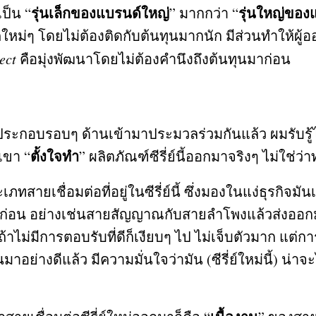
รุ่นเล็กของแบรนด์ใหญ่
รุ่นใหญ่ของ
เป็น
“
”
มากกว่า
“
ใหม่ๆ โดยไม่ต้องติดกับต้นทุนมากนัก มีส่วนทำให้ผ
ect
คือมุ่งพัฒนาโดยไม่ต้องคำนึงถึงต้นทุนมาก่อน
์ประกอบรอบๆ ด้านเข้ามาประมวลร่วมกันแล้ว ผมรับรู้
ตั้งใจทำ
กเขา
“
”
ผลิตภัณฑ์ซีรี่ย์นี้ออกมาจริงๆ ไม่ใช่
ยเชื่อมต่อที่อยู่ในซีรี่ย์นี้ ซึ่งมองในแง่ธุรกิจม
ทก่อน อย่างเช่นสายสัญญาณกับสายลำโพงแล้วส่งออ
ถ้าไม่มีการตอบรับที่ดีก็เงียบๆ ไป ไม่เจ็บตัวมาก แต
มาอย่างดีแล้ว มีความมั่นใจว่ามัน
(
ซีรี่ย์ใหม่นี้
)
น่าจะ