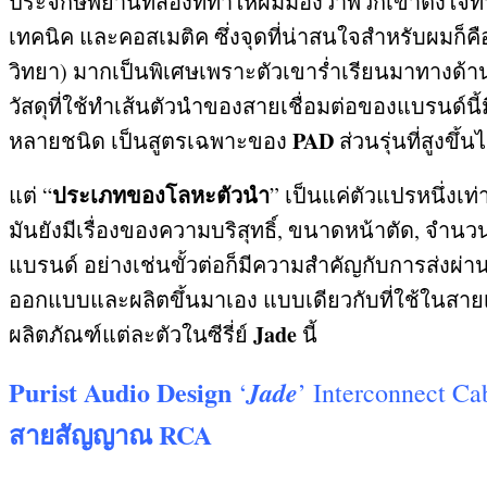
ประจักษ์พยานที่สองที่ทำให้ผมมองว่าพวกเขาตั้งใจทำ
เทคนิค และคอสเมติค ซึ่งจุดที่น่าสนใจสำหรับผมก็ค
วิทยา
)
มากเป็นพิเศษเพราะตัวเขาร่ำเรียนมาทางด้าน
วัสดุที่ใช้ทำเส้นตัวนำของสายเชื่อมต่อของแบรนด์
PAD
หลายชนิด เป็นสูตรเฉพาะของ
ส่วนรุ่นที่สูงข
ประเภทของโลหะตัวนำ
แต่
“
”
เป็นแค่ตัวแปรหนึ่งเท
มันยังมีเรื่องของความบริสุทธิ์
,
ขนาดหน้าตัด
,
จำนวนเ
แบรนด์ อย่างเช่นขั้วต่อก็มีความสำคัญกับการส่งผ่
ออกแบบและผลิตขึ้นมาเอง แบบเดียวกับที่ใช้ในสายเชื่
Jade
ผลิตภัณฑ์แต่ละตัวในซีรี่ย์
นี้
Purist Audio Design
Jade
‘
’ Interconnect Ca
สายสัญญาณ
RCA