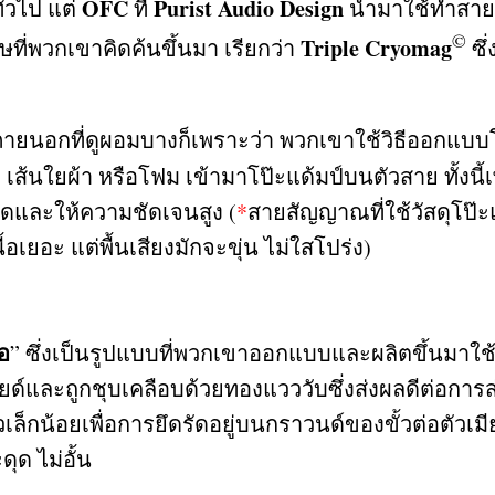
OFC
Purist Audio Design
ั่วไป แต่
ที่
นำมาใช้ทำสายส
©
Triple Cryomag
ษที่พวกเขาคิดค้นขึ้นมา เรียกว่า
ซึ
ะภายนอกที่ดูผอมบางก็เพราะว่า พวกเขาใช้วิธีออกแบบ
,
เส้นใยผ้า หรือโฟม เข้ามาโป๊ะแด้มป์บนตัวสาย ทั้ง
ามสดและให้ความชัดเจนสูง
(
*
สายสัญญาณที่ใช้วัสดุโป๊
เยอะ แต่พื้นเสียงมักจะขุ่น ไม่ใสโปร่ง
)
่อ
”
ซึ่งเป็นรูปแบบที่พวกเขาออกแบบและผลิตขึ้นมาใช้
ยด์และถูกชุบเคลือบด้วยทองแวววับซึ่งส่งผลดีต่อการส
้ตัวเล็กน้อยเพื่อการยึดรัดอยู่บนกราวนด์ของขั้วต่อตั
ุด ไม่อั้น