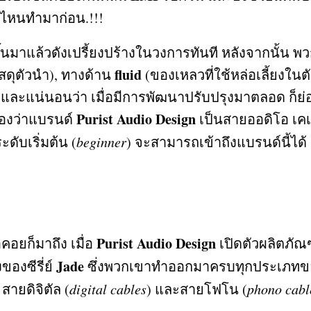
นด์ไหนทำมาก่อน
.!!!
ขึ้นมาแล้วดังเปรี้ยงปร้างในวงการทันที หลังจากนั
fluid
ัสดุตัวนำ
),
ทางด้าน
(
ของเหลวที่ใช้หล่อเลี้ยงใน
 และแน่นอนว่า เมื่อมีการพัฒนาปรับปรุงมาตลอด ก็ย่
Purist Audio Design
ะมองว่าแบรนด์
เป็นสายออดิโอ เคเบ
ะดับเริ่มต้น
(
beginner
)
จะสามารถเข้าถึงแบรนด์นี้ได้
Purist Audio Design
คอยก็มาถึง เมื่อ
เปิดตัวผลิตภัณ
Jade
องซีรี่ย์
ซึ่งพวกเขาทำออกมาครบทุกประเภทขอ
,
สายดิจิตัล
(
digital cables
)
และสายโฟโน
(
phono cabl