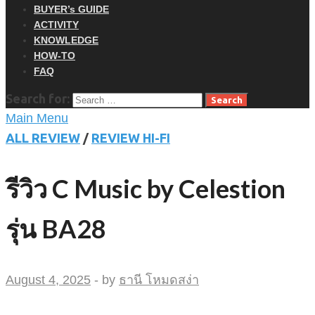
BUYER’s GUIDE
ACTIVITY
KNOWLEDGE
HOW-TO
FAQ
Search for:
Main Menu
ALL REVIEW
/
REVIEW HI-FI
รีวิว C Music by Celestion
รุ่น BA28
August 4, 2025
-
by
ธานี โหมดสง่า