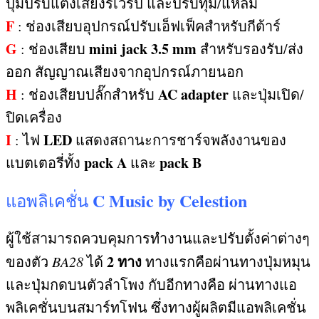
ปุ่มปรับแต่งเสียงรีเวิร์ป และปรับทุ้ม
/
แหลม
F
:
ช่องเสียบอุปกรณ์ปรับเอ็ฟเฟ็คสำหรับกีต้าร์
G
mini jack 3.5 mm
:
ช่องเสียบ
สำหรับรองรับ
/
ส่ง
ออก สัญญาณเสียงจากอุปกรณ์ภายนอก
H
AC adapter
:
ช่องเสียบปลั๊กสำหรับ
และปุ่มเปิด
/
ปิดเครื่อง
I
LED
:
ไฟ
แสดงสถานะการชาร์จพลังงานของ
pack A
pack B
แบตเตอรี่ทั้ง
และ
C Music by Celestion
แอพลิเคชั่น
ผู้ใช้สามารถควบคุมการทำงานและปรับตั้งค่าต่างๆ
2
ทาง
ของตัว
BA28
ได้
ทางแรกคือผ่านทางปุ่มหมุน
และปุ่มกดบนตัวลำโพง กับอีกทางคือ ผ่านทางแอ
พลิเคชั่นบนสมาร์ทโฟน ซึ่งทางผู้ผลิตมีแอพลิเคชั่น