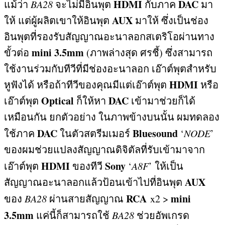
HDMI
DAC
แม้ว่า
BA28
จะไม่มีอินพุต
กับภาค
มา
AUX
ให้ แต่ผู้ผลิตเขาให้อินพุต
มาให้ ซึ่งเป็นช่อง
อินพุตที่รองรับสัญญาณอะนาลอกสเตริโอผ่านทาง
mini 3.5mm
ขั้วต่อ
(
ภาพล่างสุด ศรชี้
)
ซึ่งสามารถ
ใช้งานร่วมกับทีวีที่มีช่องอะนาลอก เอ๊าต์พุตสำหรับ
HDMI
หูฟังได้ หรือถ้าทีวีของคุณมีแต่เอ๊าต์พุต
หรือ
Optical
DAC
เอ๊าต์พุต
ก็ให้หา
เข้ามาช่วยก็ได้
เหมือนกัน ยกตัวอย่าง ในภาพข้างบนนั้น ผมทดลอง
DAC
Bluesound
ใช้ภาค
ในตัวสตรีมเมอร์
‘
NODE
’
ของผมช่วยแปลงสัญญาณดิจิตัลที่รับเข้ามาจาก
HDMI
Sony
เอ๊าต์พุต
ของทีวี
‘
A8F
’
ให้เป็น
AUX
สัญญาณอะนาลอกแล้วป้อนเข้าไปที่อินพุต
RCA
mini
ของ
BA28
ผ่านสายสัญญาณ
x2 >
3.5mm
แค่นี้ก็สามารถใช้
BA28
ช่วยอัพเกรด