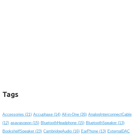
Tags
Accessories
(21)
Accuphase
(14)
All-in-One
(26)
AnalogInterconnectCable
(12)
asavasopon
(15)
BluetoothHeadphone
(15)
BluetoothSpeaker
(13)
BookshelfSpeaker
(23)
CambridgeAudio
(16)
EarPhone
(13)
ExternalDAC