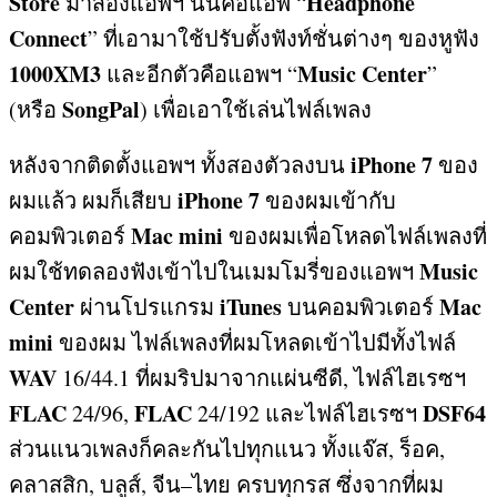
Store
Headphone
มาสองแอพฯ นั่นคือแอพ “
Connect
”
ที่เอามาใช้ปรับตั้งฟังท์ชั่นต่างๆ ของหูฟัง
1000XM3
Music Center
และอีกตัวคือแอพฯ “
”
SongPal
(
หรือ
)
เพื่อเอาใช้เล่นไฟล์เพลง
iPhone 7
หลังจากติดตั้งแอพฯ ทั้งสองตัวลงบน
ของ
iPhone 7
ผมแล้ว ผมก็เสียบ
ของผมเข้ากับ
Mac mini
คอมพิวเตอร์
ของผมเพื่อโหลดไฟล์เพลงที่
Music
ผมใช้ทดลองฟังเข้าไปในเมมโมรี่ของแอพฯ
Center
iTunes
Mac
ผ่านโปรแกรม
บนคอมพิวเตอร์
mini
ของผม ไฟล์เพลงที่ผมโหลดเข้าไปมีทั้งไฟล์
WAV
16/44.1
ที่ผมริปมาจากแผ่นซีดี
,
ไฟล์ไฮเรซฯ
FLAC
FLAC
DSF64
24/96,
24/192
และไฟล์ไฮเรซฯ
ส่วนแนวเพลงก็คละกันไปทุกแนว ทั้งแจ๊ส
,
ร็อค
,
คลาสสิก
,
บลูส์
,
จีน
–
ไทย ครบทุกรส ซึ่งจากที่ผม