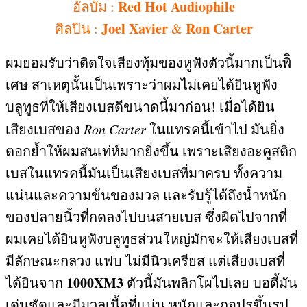
Red Hot Audiophile
อัลบั้ม
:
Joel Xavier
Ron Carter
ศิลปิน
:
&
ผมยอมรับว่าติดใจเสียงทุ้มของหูฟังตัวนี้มากเป็นพิิ
เศษ สาเหตุนั้นเป็นเพราะว่าผมไม่เคยได้ยินหูฟัง
บลูทูธที่ให้เสียงเบสดีขนาดนี้มาก่อน
!
เมื่อได้ยิน
เสียงเบสของ
Ron Carter
ในแทรคนี้เข้าไป มันยิ่ง
ตอกย้ำให้ผมสนเท่ห์มากยิ่งขึ้น เพราะเสียงอะคูสติก
เบสในแทรคนี้มันเป็นเสียงเบสที่มาครบ ทั้งความ
แน่นและความข้นของมวล และรับรู้ได้ถึงน้ำหนัก
ของปลายนิ้วที่กดลงไปบนสายเบส ซึ่งผิดไปจากที่
ผมเคยได้ยินหูฟังบลูทูธส่วนใหญ่มักจะให้เสียงเบสที่
มีลักษณะกลวง แฟบ ไม่มีนิวเครียส แต่เสียงเบสที่
1000XM3
ได้ยินจาก
ตัวนี้มันพลิกโผไปเลย บอดี้มัน
เด่นชัดและมีมวลเนื้อที่แน่น หนักและกอปรขึ้นรูป