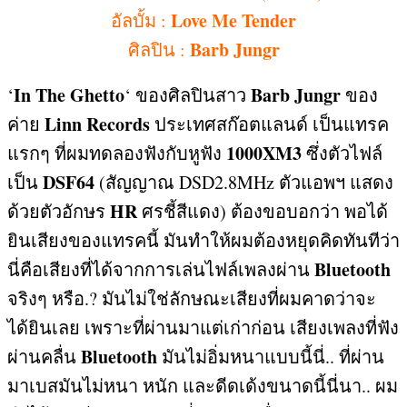
Love Me Tender
อัลบั้ม
:
Barb Jungr
ศิลปิน
:
In The Ghetto
Barb Jungr
‘
‘
ของศิลปินสาว
ของ
Linn Records
ค่าย
ประเทศสก๊อตแลนด์ เป็นแทรค
1000XM3
แรกๆ ที่ผมทดลองฟังกับหูฟัง
ซึ่งตัวไฟล์
DSF64
เป็น
(
สัญญาณ
DSD2.8MHz
ตัวแอพฯ แสดง
HR
ด้วยตัวอักษร
ศรชี้สีแดง
)
ต้องขอบอกว่า พอได้
ยินเสียงของแทรคนี้ มันทำให้ผมต้องหยุดคิดทันทีว่า
Bluetooth
นี่คือเสียงที่ได้จากการเล่นไฟล์เพลงผ่าน
จริงๆ หรือ
.?
มันไม่ใช่ลักษณะเสียงที่ผมคาดว่าจะ
ได้ยินเลย เพราะที่ผ่านมาแต่เก่าก่อน เสียงเพลงที่ฟัง
Bluetooth
ผ่านคลื่น
มันไม่อิ่มหนาแบบนี้นี่
..
ที่ผ่าน
มาเบสมันไม่หนา หนัก และดีดเด้งขนาดนี้นี่นา
..
ผม