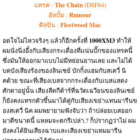
The Chain
แทรค
:
(DSF64)
Rumour
อัลบั้ม
:
Fleetwood Mac
ศิลปิน
:
1000XM3
อดใจไม่ไหวจริงๆ แล้วก็อีกครั้งที่
ทำให้
ผมนั่งนิ่งอึ้งกับเสียงกระเดื่องที่แน่นปั๊กของแทรคนี้
ซึ่งมันให้ออกมาแบบไม่มีหย่อนยานเลย และไม่ได้
บดบังเสียงร้องของลินเซย์ บักกิ้งแฮมกับสเตวี่ นิ
คด้วย ขณะที่เสียงเบสจากกระเดื่องกับเบสแสดง
ศักดาอยู่นั้น เสียงลีดกีต้าร์ที่ฉวัดเฉวียนของลินเซย์
ก็ยังคงแทรกตัวขึ้นมาได้คู่กับเสียงเขย่าแทนมารีนข
องสเตวี่ นิค ผมพยายามฟังจับว่า ถ้าปล่อยเบสออก
มาดีขนาดนี้ แหลมจะตกรึเปล่า
.?
ก็ปรากฏว่าไม่ ผม
ยังคงได้ยินเสียงฉาบและเสียงเขย่าแทมมารีน