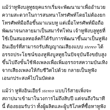
แม้ว่าหูฟังบลูทูธยุคแรกเริ่มจะพัฒนามาเพื่ออำนวย
ความสะดวกในการสนทนาโทรศัพท์โดยไม่ต้องยก
โทรศัพท์มือถือขึ้นมาแนบหู แต่เมื่อโทรศัพท์มือถือ
พัฒนาจนกลายมาเป็นสมาร์ทโฟน เจ้าหูฟังบลูทูธที่
ใช้เป็นสมอลทอล์คก็ได้รับการพัฒนาขึ้นมาเป็นหูฟัง
อินเอียร์ที่สามารถรับสัญญาณเสียงแบบ
stereo
ได้
อรรถประโยชน์ของหูฟังบูลทูธในปัจจุบันจึงขยับสูง
ขึ้นไปถึงขั้นใช้ฟังเพลงเพื่อเพิ่มอรรถรสความบันเทิง
จากเสียงเพลงให้กับชีวิตไปด้วย กลายเป็นหูฟัง
เอนกประสงค์ไปในบัดดล
แม้ว่า หูฟังอินเอียร์
stereo
แบบไร้สายเพิ่งจะ
สถาปนาเข้ามาในวงการไม่ถึงสิบปี แต่จนถึงวินาที
นี้ ต้องยอมรับว่า ทั้งผู้ผลิตและผู้บริโภคที่ซื้อหาหูฟัง