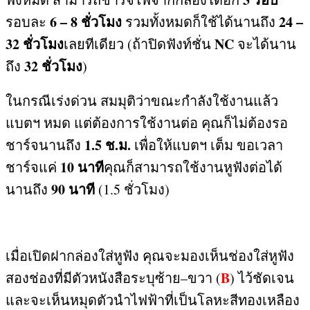
6 – 8
ชั่วโมง
24 –
รอบละ
รวมทั้งหมดก็ใช้ได้นานถึง
32
ชั่วโมง
NC
เลยทีเดียว
(
ถ้าปิดฟังท์ชั่น
จะได้นาน
32
ชั่วโมง
ถึง
)
ในกรณีเร่งด่วน สมมุติว่าขณะกำลังใช้งานแล้ว
แบตฯ หมด แต่ต้องการใช้งานต่อ คุณก็ไม่ต้องรอ
1.5
ช
.
ม
.
ชาร์จนานถึง
เพื่อให้แบตฯ เต็ม ขอเวลา
10
นาที
ชาร์จแค่
คุณก็สามารถใช้งานหูฟังต่อได้
90
นาที
นานถึง
(1.5
ชั่วโมง
)
เมื่อเปิดฝากล่องใส่หูฟัง คุณจะมองเห็นช่องใส่หูฟัง
B
สองช่องที่มีตัวหนังสือระบุซ้าย
–
ขวา
(
)
ไว้ชัดเจน
และจะเห็นหมุดตัวนำไฟฟ้าที่เป็นโลหะสีทองเหลือง