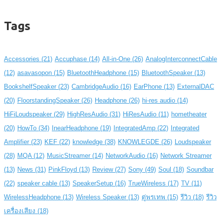
Tags
Accessories
(21)
Accuphase
(14)
All-in-One
(26)
AnalogInterconnectCable
(12)
asavasopon
(15)
BluetoothHeadphone
(15)
BluetoothSpeaker
(13)
BookshelfSpeaker
(23)
CambridgeAudio
(16)
EarPhone
(13)
ExternalDAC
(20)
FloorstandingSpeaker
(26)
Headphone
(26)
hi-res audio
(14)
HiFiLoudspeaker
(29)
HighResAudio
(31)
HiResAudio
(11)
hometheater
(20)
HowTo
(34)
InearHeadphone
(19)
IntegratedAmp
(22)
Integrated
Amplifier
(23)
KEF
(22)
knowledge
(38)
KNOWLEGDE
(26)
Loudspeaker
(28)
MQA
(12)
MusicStreamer
(14)
NetworkAudio
(16)
Network Streamer
(13)
News
(31)
PinkFloyd
(13)
Review
(27)
Sony
(49)
Soul
(18)
Soundbar
(22)
speaker cable
(13)
SpeakerSetup
(16)
TrueWireless
(17)
TV
(11)
WirelessHeadphone
(13)
Wireless Speaker
(13)
ตู่พรเทพ
(15)
รีวิว
(18)
รีวิว
เครื่องเสียง
(18)