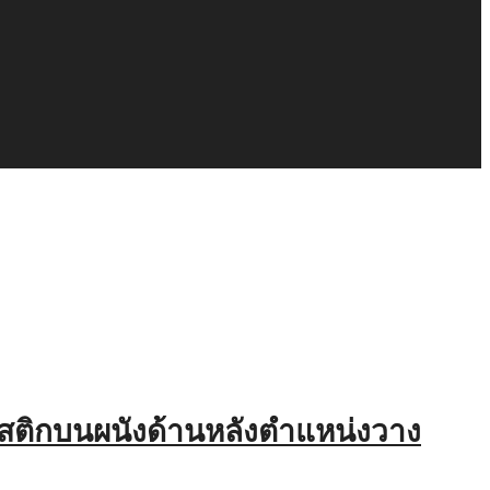
ะคูสติกบนผนังด้านหลังตำแหน่งวาง