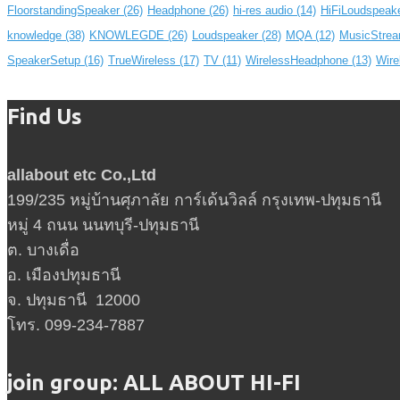
FloorstandingSpeaker
(26)
Headphone
(26)
hi-res audio
(14)
HiFiLoudspeak
knowledge
(38)
KNOWLEGDE
(26)
Loudspeaker
(28)
MQA
(12)
MusicStrea
SpeakerSetup
(16)
TrueWireless
(17)
TV
(11)
WirelessHeadphone
(13)
Wire
Find Us
allabout etc Co.,Ltd
199/235 หมู่บ้านศุภาลัย การ์เด้นวิลล์ กรุงเทพ-ปทุมธานี
หมู่ 4 ถนน นนทบุรี-ปทุมธานี
ต. บางเดื่อ
อ. เมืองปทุมธานี
จ. ปทุมธานี 12000
โทร. 099-234-7887
join group: ALL ABOUT HI-FI