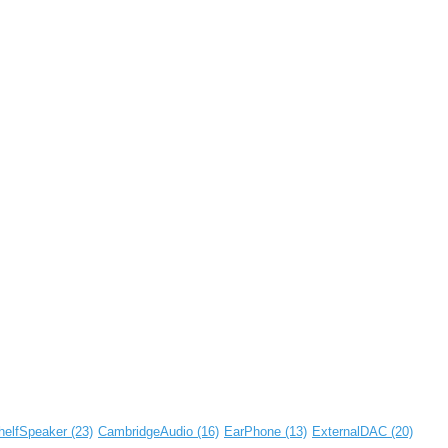
helfSpeaker
(23)
CambridgeAudio
(16)
EarPhone
(13)
ExternalDAC
(20)