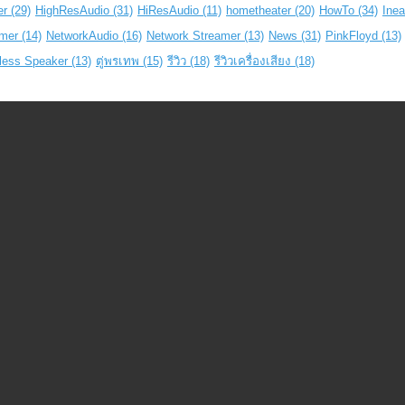
er
(29)
HighResAudio
(31)
HiResAudio
(11)
hometheater
(20)
HowTo
(34)
Ine
mer
(14)
NetworkAudio
(16)
Network Streamer
(13)
News
(31)
PinkFloyd
(13)
less Speaker
(13)
ตู่พรเทพ
(15)
รีวิว
(18)
รีวิวเครื่องเสียง
(18)