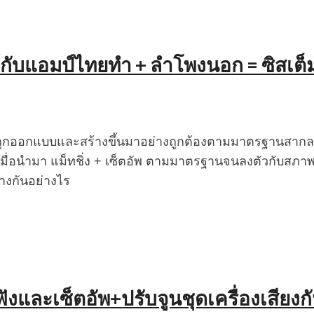
กับแอมป์ไทยทำ + ลำโพงนอก = ซิสเต็มเล
มันถูกออกแบบและสร้างขึ้นมาอย่างถูกต้องตามมาตรฐานสากล ผ
ื่อนำมา แม็ทชิ่ง + เซ็ตอัพ ตามมาตรฐานจนลงตัวกับสภาพห้
างกันอย่างไร
งและเซ็ตอัพ+ปรับจูนชุดเครื่องเสียงก