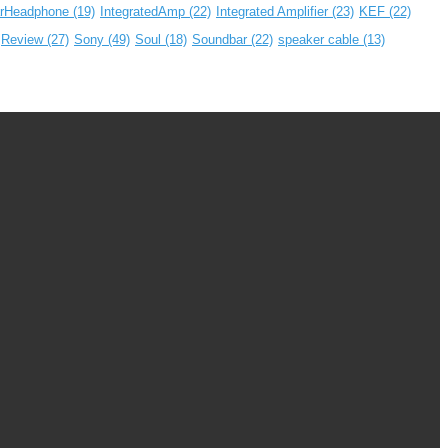
arHeadphone
(19)
IntegratedAmp
(22)
Integrated Amplifier
(23)
KEF
(22)
Review
(27)
Sony
(49)
Soul
(18)
Soundbar
(22)
speaker cable
(13)