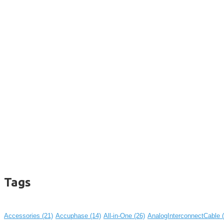
Tags
Accessories
(21)
Accuphase
(14)
All-in-One
(26)
AnalogInterconnectCable
(