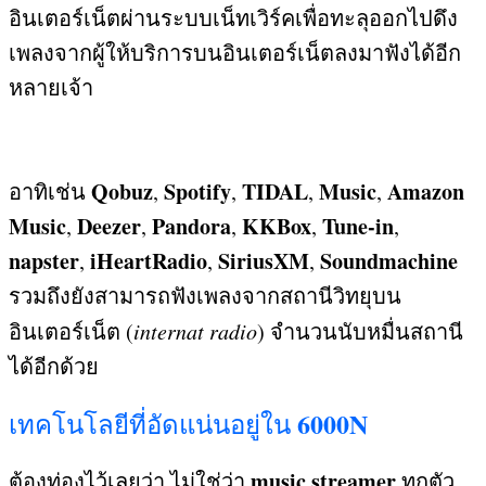
อินเตอร์เน็ตผ่านระบบเน็ทเวิร์คเพื่อทะลุออกไปดึง
เพลงจากผู้ให้บริการบนอินเตอร์เน็ตลงมาฟังได้อีก
หลายเจ้า
Qobuz
Spotify
TIDAL
Music
Amazon
อาทิเช่น
,
,
,
,
Music
Deezer
Pandora
KKBox
Tune-in
,
,
,
,
,
napster
iHeartRadio
SiriusXM
Soundmachine
,
,
,
รวมถึงยังสามารถฟังเพลงจากสถานีวิทยุบน
อินเตอร์เน็ต
(
internat radio
)
จำนวนนับหมื่นสถานี
ได้อีกด้วย
6000N
เทคโนโลยีที่อัดแน่นอยู่ใน
music streamer
ต้องท่องไว้เลยว่า ไม่ใช่ว่า
ทุกตัว