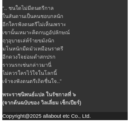
“.. ชนใดไม่มีดนตรีกาล
ในสันดานเป็นคนชอบกลนัก
อีกใครฟังดนตรีไม่เห็นเพราะ
เขานั้นเหมาะคิดกบฎอัปลักษณ์
ฤๅอุบายเล่ห์ร้ายขมังนัก
มโนหนักมืดมัวเหมือนราตรี
อีกดวงใจย่อมดำสกปรก
ราวนรกเช่นกล่าวมานี่
ไม่ควรใครไว้ใจในโลกนี้
เจ้าจงฟังดนตรีเถิดชื่นใจ..”
พระราชนิพนธ์แปล ในรัชกาลที่ ๖
(จากต้นฉบับของ วิลเลี่ยม เช็กเปียร์)
Copyright@2025 allabout etc Co., Ltd.