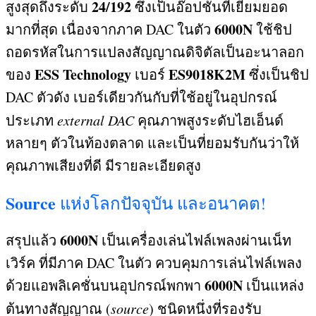
24/192
สูงสุดถึงระดับ
ซึ่งเป็นอ๊อปชั่นที่เยี่ยมยอด
6000N
มากที่สุด เนื่องจากภาค
DAC
ในตัว
ใช้ชิป
ถอดรหัสในการแปลงสัญญาณดิจิตัลเป็นอะนาลอก
ESS Technology
ES9018K2M
ของ
เบอร์
ซึ่งเป็นชิป
DAC
ตัวดัง เบอร์เดียวกันกับที่ใช้อยู่ในอุปกรณ์
ประเภท
external DAC
คุณภาพสูงระดับไฮเอ็นด์
หลายๆ ตัวในท้องตลาด และเป็นที่ยอมรับกันว่าให้
คุณภาพเสียงที่ดี มีรายละเอียดสูง
Source
แห่งโลกปัจจุบัน และอนาคต
!
6000N
สรุปแล้ว
เป็นเครื่องเล่นไฟล์เพลงผ่านเน็ท
เวิร์ค ที่มีภาค
DAC
ในตัว ควบคุมการเล่นไฟล์เพลง
6000N
ด้วยแอพลิเคชั่นบนอุปกรณ์พกพา
เป็นแหล่ง
ต้นทางสัญญาณ
(
source
)
ชนิดหนึ่งที่รองรับ