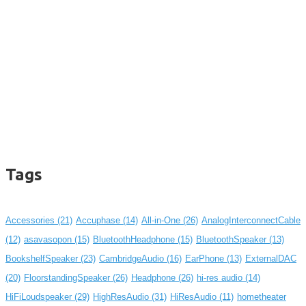
Tags
Accessories
(21)
Accuphase
(14)
All-in-One
(26)
AnalogInterconnectCable
(12)
asavasopon
(15)
BluetoothHeadphone
(15)
BluetoothSpeaker
(13)
BookshelfSpeaker
(23)
CambridgeAudio
(16)
EarPhone
(13)
ExternalDAC
(20)
FloorstandingSpeaker
(26)
Headphone
(26)
hi-res audio
(14)
HiFiLoudspeaker
(29)
HighResAudio
(31)
HiResAudio
(11)
hometheater