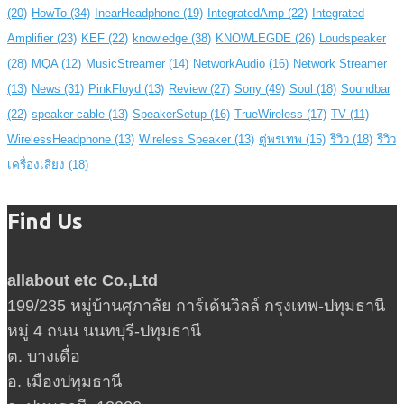
(20)
HowTo
(34)
InearHeadphone
(19)
IntegratedAmp
(22)
Integrated
Amplifier
(23)
KEF
(22)
knowledge
(38)
KNOWLEGDE
(26)
Loudspeaker
(28)
MQA
(12)
MusicStreamer
(14)
NetworkAudio
(16)
Network Streamer
(13)
News
(31)
PinkFloyd
(13)
Review
(27)
Sony
(49)
Soul
(18)
Soundbar
(22)
speaker cable
(13)
SpeakerSetup
(16)
TrueWireless
(17)
TV
(11)
WirelessHeadphone
(13)
Wireless Speaker
(13)
ตู่พรเทพ
(15)
รีวิว
(18)
รีวิว
เครื่องเสียง
(18)
Find Us
allabout etc Co.,Ltd
199/235 หมู่บ้านศุภาลัย การ์เด้นวิลล์ กรุงเทพ-ปทุมธานี
หมู่ 4 ถนน นนทบุรี-ปทุมธานี
ต. บางเดื่อ
อ. เมืองปทุมธานี