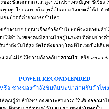
ของซิสเต็มมาก และดูจะเป็นประเด็นปัญหาซีเรียสในกา
้นทุนสูง โดยเฉพาะในยุคที่เป็นแอมป์หลอดที่ให้กำลังขั
ห้แอมป์วัตต์ต่ำสามารถขับไหว
ก็ลดต่ำลงมาก ปัญหาเรื่องกำลังขับไม่พอที่จะผลักดันลำ
ให้ลำโพงของตนมีความไวอยู่ในระดับที่ค่อนข้างต่ำ เม
ลังขับได้สูง อัดได้ดังมากๆ โดยที่ไดเวอร์ไม่เสีย
ความไว
ง ผมไม่ได้ให้ความกังวลกับ
“
”
หรือ
sensitivit
POWER RECOMMENDED
หรือ ช่วงของกำลังขับที่แนะนำสำหรับลำโพง
ห้คุณรู้ว่า ลำโพงของเขาจะสามารถให้เสียงออกมาได
งสุด
)
ที่พวกเขากำหนดไว้ในสเปคฯ ของลำโพงคู่นั้น