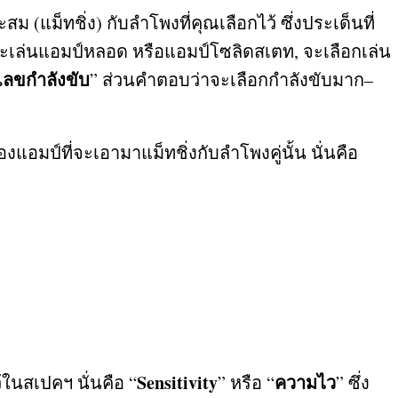
าะสม
(
แม็ทชิ่ง
)
กับลำโพงที่คุณเลือกไว้ ซึ่งประเด็นที่
ี่จะเล่นแอมป์หลอด หรือแอมป์โซลิดสเตท
,
จะเลือกเล่น
เลขกำลังขับ
”
ส่วนคำตอบว่าจะเลือกกำลังขับมาก
–
อมป์ที่จะเอามาแม็ทชิ่งกับลำโพงคู่นั้น นั่นคือ
Sensitivity
ความไว
้ในสเปคฯ นั่นคือ “
”
หรือ
“
”
ซึ่ง