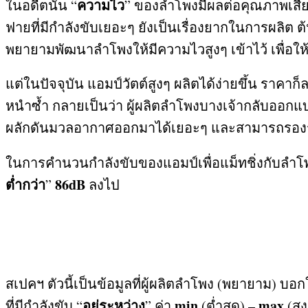
ความไว
ในอดีตนั้น
“
”
ของลำโพงมีผลต่อคุณภาพเสียง
ฟายที่มีกำลังขับเยอะๆ ยังเป็นเรื่องยากในการผลิต ต
พยายามพัฒนาลำโพงให้มีความไวสูงๆ เข้าไว้ เพื่อใ
แต่ในปัจจุบัน แอมป์วัตต์สูงๆ ผลิตได้ง่ายขึ้น ราคา
หนำซ้ำ กลายเป็นว่า ผู้ผลิตลำโพงบางเจ้ากลับออกแบบ
ผลักดันมวลอากาศออกมาได้เยอะๆ และสามารถรองรับกำ
ในการคำนวนกำลังขับของแอมป์เพื่อแม็ทชิ่งกับลำโพ
ต่ำกว่า
86dB
”
ลงไป
สเปคฯ ตัวนี้เป็นข้อมูลที่ผู้ผลิตลำโพง
(
พยายาม
)
บอกใ
อยู่ระหว่าง
min
max
ที่มีกำลังขับ
“
”
ค่า
(
ต่ำสุด
) –
(
สู