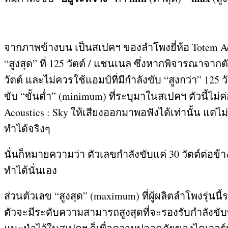
จากภาพข้างบน เป็นสเปคฯ ของลำโพงยี่ห้อ
Totem A
“
สูงสุด
”
ที่
125
วัตต์
/
แชนเนล ซึ่งหากพิจารณาจากตัว
วัตต์ และไม่ควรใช้แอมป์ที่มีกำลังขับ
“
สูงกว่า
” 125
ว
ขับ
“
ขั้นต่ำ
” (minimum)
ที่ระบุมาในสเปคฯ ตัวนี้ไ
Acoustics : Sky
ให้เสียงออกมาพอฟังได้เท่านั้น แต่ไ
ทำได้จริงๆ
นั่นก็หมายความว่า ตัวเลขกำลังขับแค่
30
วัตต์ต่อข
ทำได้นั่นเอง
ส่วนตัวเลข
“
สูงสุด
” (maximum)
ที่ผู้ผลิตลำโพงรุ่นนี้ร
ตัวจะมีระดับความสามารถสูงสุดที่จะรองรับกำลังขับข