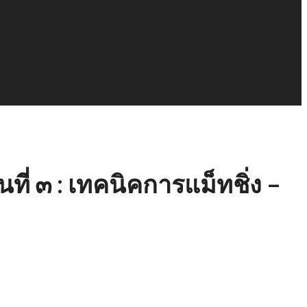
ี่ ๓ : เทคนิคการแม็ทชิ่ง –