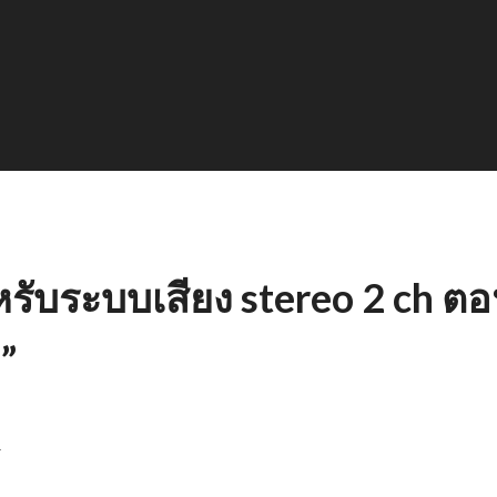
บระบบเสียง stereo 2 ch ตอนท
”
า