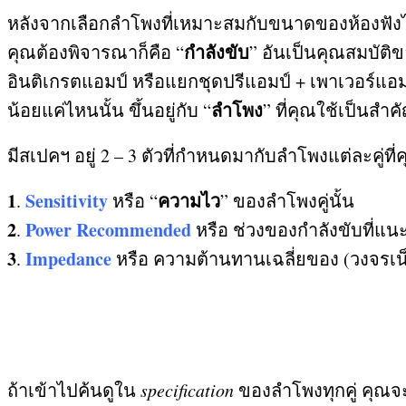
หลังจากเลือกลำโพงที่เหมาะสมกับขนาดของห้องฟังไ
กำลังขับ
คุณต้องพิจารณาก็คือ
“
”
อันเป็นคุณสมบัติข
อินติเกรตแอมป์ หรือแยกชุดปรีแอมป์
+
เพาเวอร์แอมป
ลำโพง
น้อยแค่ไหนนั้น ขึ้นอยู่กับ
“
”
ที่คุณใช้เป็นสำค
มีสเปคฯ อยู่
2 – 3
ตัวที่กำหนดมากับลำโพงแต่ละคู่ที
1
Sensitivity
ความไว
.
หรือ
“
”
ของลำโพงคู่นั้น
2
Power Recommended
.
หรือ ช่วงของกำลังขับที่แน
3
Impedance
.
หรือ ความต้านทานเฉลี่ยของ
(
วงจรเน
ถ้าเข้าไปค้นดูใน
specification
ของลำโพงทุกคู่ คุณจะพ