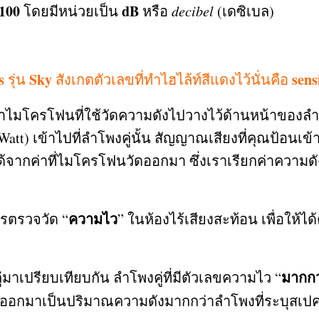
 100
dB
โดยมีหน่วยเป็น
หรือ
decibel
(
เดซิเบล
)
s
Sky
sens
รุ่น
สังเกตตัวเลขที่ทำไฮไล้ท์สีแดงไว้นั่นคือ
อาไมโครโฟนที่ใช้วัดความดังไปวางไว้ด้านหน้าของ
 Watt)
เข้าไปที่ลำโพงคู่นั้น สัญญาณเสียงที่คุณป้อนเข
้จากค่าที่ไมโครโฟนวัดออกมา ซึ่งเราเรียกค่าความดังท
ความไว
รตรวจวัด “
” ในห้องไร้เสียงสะท้อน เพื่อให้ไ
มากกว
ู่มาเปรียบเทียบกัน ลำโพงคู่ที่มีตัวเลขความไว
“
นออกมาเป็นปริมาณความดังมากกว่าลำโพงที่ระบุสเป