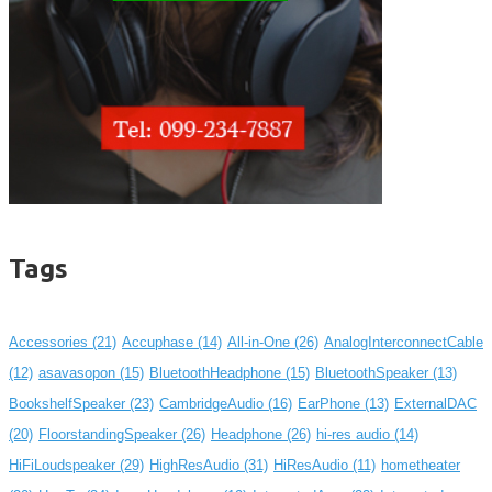
Tags
Accessories
(21)
Accuphase
(14)
All-in-One
(26)
AnalogInterconnectCable
(12)
asavasopon
(15)
BluetoothHeadphone
(15)
BluetoothSpeaker
(13)
BookshelfSpeaker
(23)
CambridgeAudio
(16)
EarPhone
(13)
ExternalDAC
(20)
FloorstandingSpeaker
(26)
Headphone
(26)
hi-res audio
(14)
HiFiLoudspeaker
(29)
HighResAudio
(31)
HiResAudio
(11)
hometheater