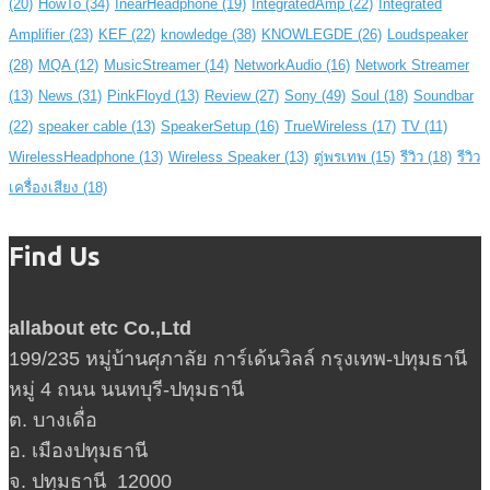
(20)
HowTo
(34)
InearHeadphone
(19)
IntegratedAmp
(22)
Integrated
Amplifier
(23)
KEF
(22)
knowledge
(38)
KNOWLEGDE
(26)
Loudspeaker
(28)
MQA
(12)
MusicStreamer
(14)
NetworkAudio
(16)
Network Streamer
(13)
News
(31)
PinkFloyd
(13)
Review
(27)
Sony
(49)
Soul
(18)
Soundbar
(22)
speaker cable
(13)
SpeakerSetup
(16)
TrueWireless
(17)
TV
(11)
WirelessHeadphone
(13)
Wireless Speaker
(13)
ตู่พรเทพ
(15)
รีวิว
(18)
รีวิว
เครื่องเสียง
(18)
Find Us
allabout etc Co.,Ltd
199/235 หมู่บ้านศุภาลัย การ์เด้นวิลล์ กรุงเทพ-ปทุมธานี
หมู่ 4 ถนน นนทบุรี-ปทุมธานี
ต. บางเดื่อ
อ. เมืองปทุมธานี
จ. ปทุมธานี 12000