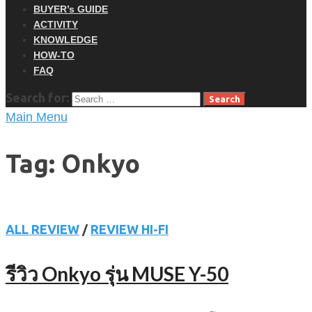
BUYER’s GUIDE
ACTIVITY
KNOWLEDGE
HOW-TO
FAQ
Search for:
Main Menu
Tag: Onkyo
ALL REVIEW
/
REVIEW HI-FI
รีวิว Onkyo รุ่น MUSE Y-50