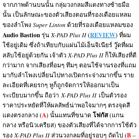
จากภาพด้านบนนั้น กลุ่มวงกลมสีแดงทางซ้ายมือ
นั้น เป็นลักษณะของตัวเสียงตอนที่รองเดือยแหลม
ของลำโพง
Super Linton
ด้วยที่รองเดือยแหลมของ
Audio Bastion
REVIEW
รุ่น
X-PAD Plus II
(
)
ที่ผม
ใช้อยู่เดิม ซึ่งถ้าเทียบกับแผ่นไม้เอ็นจิเนียร์ วู๊ดที่ผม
สลับใช้อยู่ด้วยกัน เจ้าตัว
X-PAD Plus II
ก็ให้เสียงที่ดี
กว่ามาก จากเสียงที่อมๆ ทึมๆ ตอนใช้จานรองที่แถม
มากับลำโพงเปลี่ยนไปทางเปิดกระจ่างมากขึ้น ราย
ละเอียดที่เคยรกๆ หูก็ถูกจัดการให้ออกมาเป็น
ระเบียบมากขึ้น ถือว่า
X-PAD Plus II
เป็นตัวรอง
ราคาประหยัดที่ให้ผลลัพธ์น่าพอใจมากๆ ตรงจุดสี
A
โฟกัส
แดงตรงกลาง
(
)
นั้นแทนที่ขนาด
(
แกน
กลาง หรือนิวเครียส
)
ของตัวเสียงที่ได้จากการใช้ตัว
B
รอง
X-PAD Plus II
ส่วนวงกลมที่อยู่รอบๆ ถัดไป
(
–