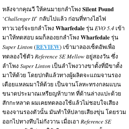
Silent Pound
หลังจากคุณวี ให้คนมายกลำโพง
‘
Challenger II
’
กลับไปแล้ว ก่อนที่ทางไฮไฟ
Wharfedale
ทาวเวอร์จะยกลำโพง
รุ่น
EVO 5.4
เข้า
Wharfedale
มาให้ทดสอบ ผมก็ลองยกลำโพง
รุ่น
REVIEW
Super Linton
(
)
เข้ามาลองเซ็ตอัพเพื่อ
ทดลองใช้ตัว
Reference SE Mellow
อยู่สองวัน ซึ่ง
ลำโพง
Super Linton
เป็นลำโพงวางขาตั้งที่มีขาตั้ง
มาให้ด้วย โดยปกติแล้วทางผู้ผลิตจะแถมจานรอง
เดือยแหลมมาให้ด้วย เป็นจานโลหะทรงกลมแบน
ขนาดประมาณเหรียญห้าบาท ที่ด้านล่างแปะด้วย
สักกะหลาด ผมเคยทดลองใช้แล้วไม่ชอบใจเสียง
ของจานรองตัวนั้น มันทำให้ปลายเสียงขุ่น โดยรวม
ออกไปทางทึบไม่กังวาน เมื่อเอา
Reference SE