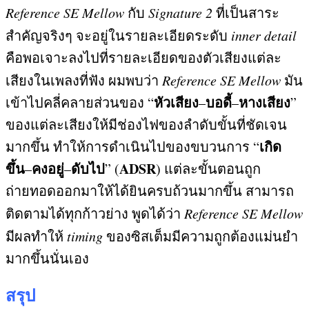
Reference SE Mellow
กับ
Signature 2
ที่เป็นสาระ
สำคัญจริงๆ จะอยู่ในรายละเอียดระดับ
inner detail
คือพอเจาะลงไปที่รายละเอียดของตัวเสียงแต่ละ
เสียงในเพลงที่ฟัง ผมพบว่า
Reference SE Mellow
มัน
หัวเสียง
บอดี้
หางเสียง
เข้าไปคลี่คลายส่วนของ
“
–
–
”
ของแต่ละเสียงให้มีช่องไฟของลำดับขั้นที่ชัดเจน
เกิด
มากขึ้น ทำให้การดำเนินไปของขบวนการ
“
ขึ้น
คงอยู่
ดับไป
ADSR
–
–
” (
)
แต่ละขั้นตอนถูก
ถ่ายทอดออกมาให้ได้ยินครบถ้วนมากขึ้น สามารถ
ติดตามได้ทุกก้าวย่าง พูดได้ว่า
Reference SE Mellow
มีผลทำให้
timing
ของซิสเต็มมีความถูกต้องแม่นยำ
มากขึ้นนั่นเอง
สรุป