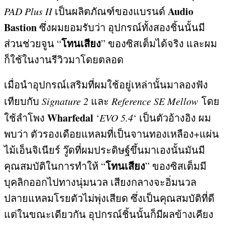
Audio
PAD Plus II
เป็นผลิตภัณฑ์ของแบรนด์
Bastion
ซึ่งผมยอมรับว่า อุปกรณ์ทั้งสองชิ้นนั้นมี
โทนเสียง
ส่วนช่วยจูน
“
”
ของซิสเต็มได้จริง และผม
ก็ใช้ในงานรีวิวมาโดยตลอด
เมื่อนำอุปกรณ์เสริมที่ผมใช้อยู่เหล่านั้นมาลองฟัง
เทียบกับ
Signature 2
และ
Reference SE Mellow
โดย
Wharfedal
ใช้ลำโพง
‘
EVO 5.4
‘ เป็นตัวอ้างอิง ผม
พบว่า ตัวรองเดือยแหลมที่เป็นจานทองเหลือง
+
แผ่น
ไม้เอ็นจิเนียร์ วู๊ดที่ผมประดิษฐ์ขึ้นมาเองนั้นมันมี
โทนเสียง
คุณสมบัติในการทำให้
“
”
ของซิสเต็มมี
บุคลิกออกไปทางนุ่มนวล เสียงกลางจะอิ่มนวล
ปลายแหลมโรยตัวไม่พุ่งเสียด ซึ่งเป็นคุณสมบัติที่ดี
แต่ในขณะเดียวกัน อุปกรณ์ชิ้นนั้นก็มีผลข้างเคียง