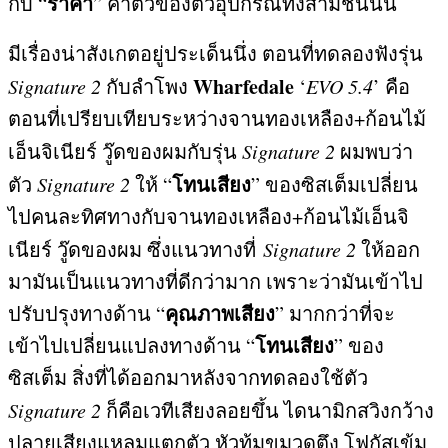
ราคา
กับ
“
” ค่าตัว
ของตัวอุปกรณ์ทั้งสามชิ้นนั้น
มีเรื่องน่าสังเกตอยู่ประเด็นนึ่ง ตอนที่ทดลองฟังรุ่น
Wharfedale
Signature 2
กับลำโพง
‘
EVO 5.4
’
คือ
ตอนที่เปรียบเทียบระหว่างจานทองเหลือง
+
ก้อนไม้
เอ็นจิเนียร์ วู๊ดของผมกับรุ่น
Signature 2
ผมพบว่า
โทนเสียง
ตัว
Signature 2
ให้
“
”
ของซิสเต็มเปลี่ยน
ไปคนละทิศทางกับจานทองเหลือง
+
ก้อนไม้เอ็นจิ
เนียร์ วู๊ดของผม ซึ่งแนวทางที่
Signature 2
ให้ออก
มามันเป็นแนวทางที่ดีกว่ามาก เพราะว่ามันเข้าไป
คุณภาพเสียง
ปรับปรุงทางด้าน
“
”
มากกว่าที่จะ
โทนเสียง
เข้าไปเปลี่ยนแปลงทางด้าน
“
”
ของ
ซิสเต็ม สิ่งที่ได้ออกมาหลังจากทดลองใช้ตัว
Signature 2
ก็คือเวทีเสียงลอยขึ้น ไดนามิกสวิงกว้าง
ปลายเสียงแหลมแตกตัว หัวทุ้มขมวดตึง โฟกัสเข้ม