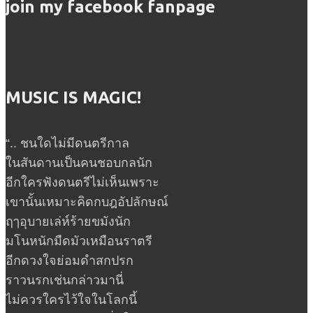
join my facebook fanpage
MUSIC IS MAGIC!
“.. ชนใดไม่มีดนตรีกาล
ในสันดานเป็นคนชอบกลนัก
อีกใครฟังดนตรีไม่เห็นเพราะ
เขานั้นเหมาะคิดกบฎอัปลักษณ์
ฤๅอุบายเล่ห์ร้ายขมังนัก
มโนหนักมืดมัวเหมือนราตรี
อีกดวงใจย่อมดำสกปรก
ราวนรกเช่นกล่าวมานี่
ไม่ควรใครไว้ใจในโลกนี้