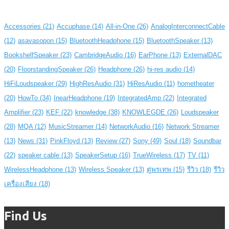
Accessories
(21)
Accuphase
(14)
All-in-One
(26)
AnalogInterconnectCable
(12)
asavasopon
(15)
BluetoothHeadphone
(15)
BluetoothSpeaker
(13)
BookshelfSpeaker
(23)
CambridgeAudio
(16)
EarPhone
(13)
ExternalDAC
(20)
FloorstandingSpeaker
(26)
Headphone
(26)
hi-res audio
(14)
HiFiLoudspeaker
(29)
HighResAudio
(31)
HiResAudio
(11)
hometheater
(20)
HowTo
(34)
InearHeadphone
(19)
IntegratedAmp
(22)
Integrated
Amplifier
(23)
KEF
(22)
knowledge
(38)
KNOWLEGDE
(26)
Loudspeaker
(28)
MQA
(12)
MusicStreamer
(14)
NetworkAudio
(16)
Network Streamer
(13)
News
(31)
PinkFloyd
(13)
Review
(27)
Sony
(49)
Soul
(18)
Soundbar
(22)
speaker cable
(13)
SpeakerSetup
(16)
TrueWireless
(17)
TV
(11)
WirelessHeadphone
(13)
Wireless Speaker
(13)
ตู่พรเทพ
(15)
รีวิว
(18)
รีวิว
เครื่องเสียง
(18)
Find Us