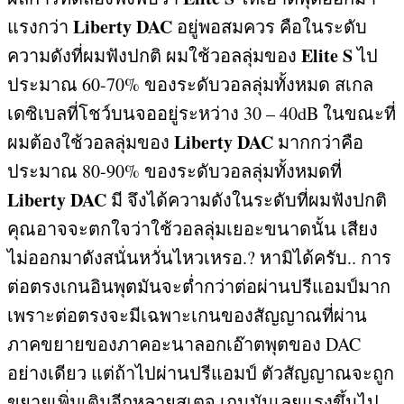
Liberty DAC
แรงกว่า
อยู่พอสมควร คือในระดับ
Elite S
ความดังที่ผมฟังปกติ ผมใช้วอลลุ่มของ
ไป
ประมาณ
60-70%
ของระดับวอลลุ่มทั้งหมด สเกล
เดซิเบลที่โชว์บนจออยู่ระหว่าง
30 – 40dB
ในขณะที่
Liberty DAC
ผมต้องใช้วอลลุ่มของ
มากกว่าคือ
ประมาณ
80-90%
ของระดับวอลลุ่มทั้งหมดที่
Liberty DAC
มี จึงได้ความดังในระดับที่ผมฟังปกติ
คุณอาจจะตกใจว่าใช้วอลลุ่มเยอะขนาดนั้น เสียง
ไม่ออกมาดังสนั่นหวั่นไหวเหรอ
.?
หามิได้ครับ
..
การ
ต่อตรงเกนอินพุตมันจะต่ำกว่าต่อผ่านปรีแอมป์มาก
เพราะต่อตรงจะมีเฉพาะเกนของสัญญาณที่ผ่าน
ภาคขยายของภาคอะนาลอกเอ๊าตพุตของ
DAC
อย่างเดียว แต่ถ้าไปผ่านปรีแอมป์ ตัวสัญญาณจะถูก
ขยายเพิ่มเติมอีกหลายสเตจ เกนมันเลยแรงขึ้นไป