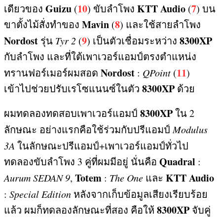
Guizu
10
KTT Audio
7
เดียวของ
(
)
ขับลำโพง
(
)
บน
Mavin
8
ขาตั้งไม้สั่งทำของ
(
)
และใช้สายลำโพง
Nordost
9
8300XP
รุ่น
Tyr 2
(
)
เป็นตัวเชื่อมระหว่าง
กับลำโพง และที่ใต้เพาเวอร์แอมป์ตรงตำแหน่ง
Nordost
11
ทรานฟอร์เมอร์ผมสอด
:
QPoint
(
)
8300XP
เข้าไปช่วยปรับเรโซแนนซ์ในตัว
ด้วย
8300XP
ผมทดลองทดสอบเพาเวอร์แอมป์
ใน
2
ลักษณะ อย่างแรกคือใช้ร่วมกับปรีแอมป์
Modulus
3A
ในลักษณะปรีแอมป์
+
เพาเวอร์แอมป์ทั่วไป
Quadral
ทดลองขับลำโพง
3
คู่ที่ผมมีอยู่ นั่นคือ
:
Totem
KTT Audio
Aurum SEDAN 9
,
:
The One
และ
:
Special Edition
หลังจากเก็บข้อมูลเสียงเรียบร้อย
8300XP
แล้ว ผมก็ทดลองลักษณะที่สอง คือให้
จับคู่