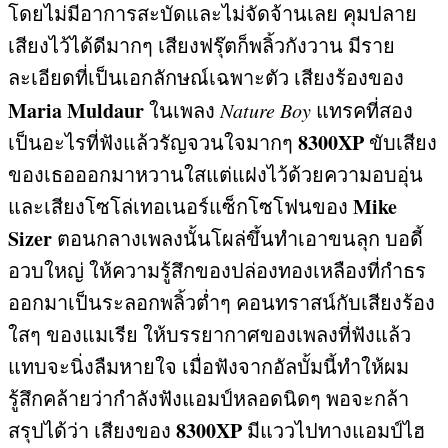
โดยไม่มีอาการสะบัดและไม่จัดจ้านเลย คุมปลาย
เสียงไว้ได้ดีมากๆ เสียงฟรุ๊ตก็พลิ้วกังวาน มีราย
ละเอียดที่เป็นเอกลักษณ์เฉพาะตัว เสียงร้องของ
Maria Muldaur
ในเพลง
Nature Boy
แทรคที่สอง
8300XP
เป็นอะไรที่ฟังแล้วรัญจวนใจมากๆ
ขับเสียง
ของเธอออกมาหวานใสแต่แฝงไว้ด้วยความอบอุ่น
Mike
และเสียงโซโล่เทอเนอร์แซ็กโซโฟนของ
Sizer
ตอนกลางเพลงนั้นโผล่ขึ้นทำเอาขนลุก บอดี้
อวบใหญ่ ให้ความรู้สึกของปล่องทองเหลืองที่กำธร
ออกมาเป็นระลอกพลิ้วต่ำๆ คอนทราสน์กับเสียงร้อง
ใสๆ ของแมเรีย ให้บรรยากาศของเพลงที่ฟังแล้ว
แทบจะนิ่งลืมหายใจ เมื่อฟังจากอัลบั้มนี้ทำให้ผม
รู้สึกคล้ายว่ากำลังฟังแอมป์หลอดนิดๆ พอจะกล้า
8300XP
สรุปได้ว่า เสียงของ
มีแววไปทางแอมป์ไฮ