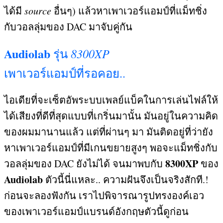
ได้มี
source
อื่นๆ
)
แล้วหาเพาเวอร์แอมป์ที่แม็ทชิ่ง
กับวอลลุ่มของ
DAC
มาจับคู่กัน
Audiolab
8300XP
รุ่น
เพาเวอร์แอมป์ที่รอคอย
..
ไอเดียที่จะเซ็ตอัพระบบเพลย์แบ็คในการเล่นไฟล์ให้
ได้เสียงที่ดีที่สุดแบบที่เกริ่นมานั้น มันอยู่ในความคิด
ของผมมานานแล้ว แต่ที่ผ่านๆ มา มันติดอยู่ที่ว่ายัง
หาเพาเวอร์แอมป์ที่มีเกนขยายสูงๆ พอจะแม็ทชิ่งกับ
8300XP
วอลลุ่มของ
DAC
ยังไม่ได้ จนมาพบกับ
ของ
Audiolab
ตัวนี้นี่แหละ
..
ความฝันจึงเป็นจริงสักที
.!
ก่อนจะลองฟังกัน เราไปพิจารณารูปทรงองค์เอว
ของเพาเวอร์แอมป์แบรนด์อังกฤษตัวนี้ดูก่อน