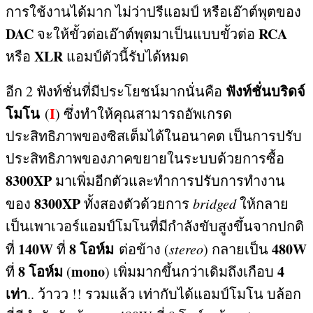
การใช้งานได้มาก ไม่ว่าปรีแอมป์ หรือเอ๊าต์พุตของ
DAC
RCA
จะให้ขั้วต่อเอ๊าต์พุตมาเป็นแบบขั้วต่อ
XLR
หรือ
แอมป์ตัวนี้รับได้หมด
ฟังท์ชั่นบริดจ์
อีก
2
ฟังท์ชั่นที่มีประโยชน์มากนั่นคือ
โมโน
I
(
) ซึ่งทำให้คุณสามารถอัพเกรด
ประสิทธิภาพของซิสเต็มได้ในอนาคต เป็นการปรับ
ประสิทธิภาพของภาคขยายในระบบด้วยการซื้อ
8300XP
มาเพิ่มอีกตัวและทำการปรับการทำงาน
8300XP
ของ
ทั้งสองตัวด้วยการ
bridged
ให้กลาย
เป็นเพาเวอร์แอมป์โมโนที่มีกำลังขับสูงขึ้นจากปกติ
140W
8
โอห์ม
480W
ที่
ที่
ต่อข้าง
(
stereo
)
กลายเป็น
8
โอห์ม
mono
4
ที่
(
)
เพิ่มมากขึ้นกว่าเดิมถึงเกือบ
เท่า
..
ว้าวว
!!
รวมแล้ว เท่ากับได้แอมป์โมโน บล้อก