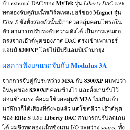
MyTek
กับ
external DAC
ของ
รุ่น
Liberty DAC
และ
Magnet
ทดลองจับคู่กับเน็ทเวิร์คเพลเยอร์ของ
รุ่น
Elite S
ซึ่งทั้งสองตัวนั้นมีภาควอลลุ่มคอนโทรลใน
ตัว สามารถปรับระดับความดังได้ เป็นการเล่นต่อ
ตรงจากเอ๊าต์พุตของภาค
DAC
ตรงเข้าเพาเวอร์
8300XP
แอมป์
โดยไม่มีปรีแอมป์เข้ามายุ่ง
Modulus 3A
ผลการฟังยกแรกจับกับ
M3A
8300XP
จากการจับคู่กับระหว่าง
กับ
ผมพบว่า
8300XP
อินพุตของ
ค่อนข้างไว และตั้งเกนรับไว้
M3A
ค่อนข้างแรง คือผมใช้วอลลุ่มที่
ไม่เกินเก้า
นาฬิกาก็ได้เสียงที่ดังพอแล้ว แต่โชคดีว่า เอ๊าต์พุต
Elite S
Liberty DAC
ของ
และ
สามารถปรับลดเกน
ได้ ผมจึงทดลองแม็ทชิ่งเกน
I/O
ระหว่าง
source
ทั้ง