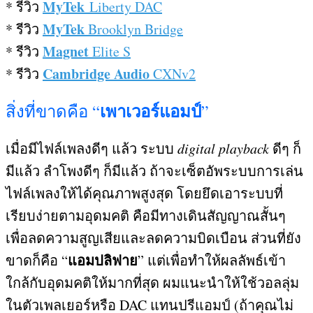
MyTek
*
รีวิว
Liberty DAC
MyTek
*
รีวิว
Brooklyn Bridge
Magnet
*
รีวิว
Elite S
Cambridge Audio
* รีวิว
CXNv2
เพาเวอร์แอมป์
สิ่งที่ขาดคือ
“
”
เมื่อมีไฟล์เพลงดีๆ แล้ว ระบบ
digital playback
ดีๆ ก็
มีแล้ว ลำโพงดีๆ ก็มีแล้ว ถ้าจะเซ็ตอัพระบบการเล่น
ไฟล์เพลงให้ได้คุณภาพสูงสุด โดยยึดเอาระบบที่
เรียบง่ายตามอุดมคติ คือมีทางเดินสัญญาณสั้นๆ
เพื่อลดความสูญเสียและลดความบิดเบือน ส่วนที่ยัง
แอมปลิฟาย
ขาดก็คือ
“
”
แต่เพื่อทำให้ผลลัพธ์เข้า
ใกล้กับอุดมคติให้มากที่สุด ผมแนะนำให้ใช้วอลลุ่ม
ในตัวเพลเยอร์หรือ
DAC
แทนปรีแอมป์
(
ถ้าคุณไม่