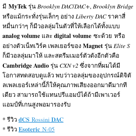
MyTek
มี
รุ่น
Brooklyn DAC
/
DAC+
,
Brooklyn Bridge
หรือแม้กระทั่งรุ่นเล็กๆ อย่าง
Liberty DAC
ราคาสี่
หมื่นกว่าๆ ก็มีวอลลุ่มในตัวที่ให้เลือกได้ทั้งแบบ
analog volume
digital volume
และ
ซะด้วย
หรือ
Magnet
อย่างตัวเน็ทเวิร์ค เพลเยอร์ของ
รุ่น
Elite S
ก็มีวอลลุ่มมาให้ และสตรีมเมอร์ตัวดังอีกตัวคือ
Cambridge Audio
รุ่น
CXN v2
ซึ่งจากที่ผมได้มี
โอกาสทดสอบดูแล้ว พบว่าวอลลุ่มของอุปกรณ์ดิจิตั
ลเพลเยอร์เหล่านี้ก็ให้คุณภาพเสียงออกมาดีมากที
เดียว สามารถใช้แทนปรีแอมป์ได้ถ้ามีเพาเวอร์
แอมป์ที่เกนสูงพอมารองรับ
dCS
DAC
*
รีวิว
Rossini
Esoteric
* รีวิว
N-05