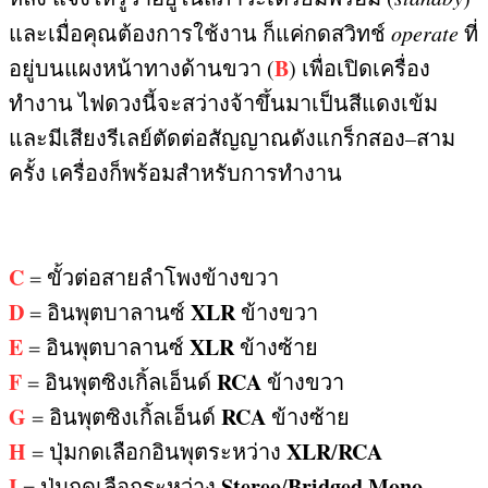
และเมื่อคุณต้องการใช้งาน ก็แค่กดสวิทช์
operate
ที่
B
อยู่บนแผงหน้าทางด้านขวา
(
)
เพื่อเปิดเครื่อง
ทำงาน ไฟดวงนี้จะสว่างจ้าขึ้นมาเป็นสีแดงเข้ม
และมีเสียงรีเลย์ตัดต่อสัญญาณดังแกร็กสอง
–
สาม
ครั้ง เครื่องก็พร้อมสำหรับการทำงาน
C
=
ขั้วต่อสายลำโพงข้างขวา
D
XLR
=
อินพุตบาลานซ์
ข้างขวา
E
XLR
=
อินพุตบาลานซ์
ข้างซ้าย
F
RCA
=
อินพุตซิงเกิ้ลเอ็นด์
ข้างขวา
G
RCA
=
อินพุตซิงเกิ้ลเอ็นด์
ข้างซ้าย
H
XLR
RCA
=
ปุ่มกดเลือกอินพุตระหว่าง
/
I
Stereo
Bridged Mono
=
ปุ่มกดเลือกระหว่าง
/