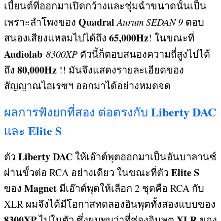
เบี้ยนต์ที่ออกมาเปิดกว้างและชุ่มฉ่ำขนาดนั้นเป็น
Quadral
เพราะลำโพงของ
Aurum SEDAN 9
ตอบ
65,000Hz
สนองเสียงแหลมไปได้ถึง
!
ในขณะที่
Audiolab
8300XP
ตัวนี้ก็ตอบสนองความถี่สูงไปได้
80,000Hz
ถึง
!!
มันจึงแสดงรายละเอียดของ
สัญญาณไฮเรซฯ ออกมาได้อย่างหมดจด
Liberty DAC
ผลการฟังยกที่สอง ต่อตรงกับ
Elite S
และ
Liberty DAC
ตัว
ให้เอ๊าต์พุตออกมาเป็นอันบาลานซ์
Elite S
ผ่านขั้วต่อ
RCA
อย่างเดียว ในขณะที่ตัว
Magnet
ของ
มีเอ๊าต์พุตให้เลือก
2
ชุดคือ
RCA
กับ
XLR
ผมจึงได้มีโอกาสทดลองอินพุตทั้งสองแบบของ
8300XP
XLR
ไปในตัว ซึ่งผมพบว่าที่ช่องอินพุต
ของ