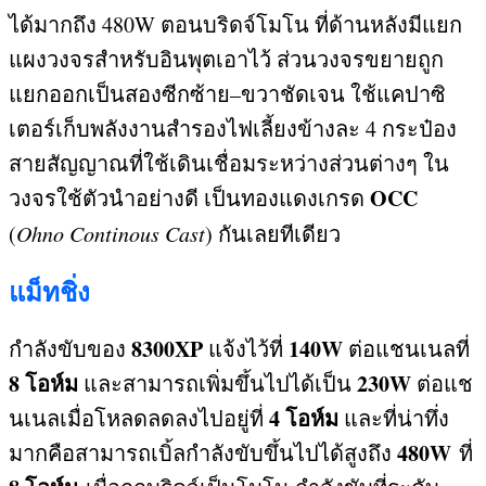
ได้มากถึง
480W
ตอนบริดจ์โมโน ที่ด้านหลังมีแยก
แผงวงจรสำหรับอินพุตเอาไว้ ส่วนวงจรขยายถูก
แยกออกเป็นสองซีกซ้าย
–
ขวาชัดเจน ใช้แคปาซิ
เตอร์เก็บพลังงานสำรองไฟเลี้ยงข้างละ
4
กระป๋อง
สายสัญญาณที่ใช้เดินเชื่อมระหว่างส่วนต่างๆ ใน
OCC
วงจรใช้ตัวนำอย่างดี เป็นทองแดงเกรด
(
Ohno Continous Cast
)
กันเลยทีเดียว
แม็ทชิ่ง
8300XP
140W
กำลังขับของ
แจ้งไว้ที่
ต่อแชนเนลที่
8
โอห์ม
230W
และสามารถเพิ่มขึ้นไปได้เป็น
ต่อแช
4
โอห์ม
นเนลเมื่อโหลดลดลงไปอยู่ที่
และที่น่าทึ่ง
480W
มากคือสามารถเบิ้ลกำลังขับขึ้นไปได้สูงถึง
ที่