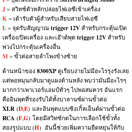
J
=
สวิทช์ตัวหลักปล่อยไฟเอซีเข้าเครื่อง
K
=
เต้ารับตัวผู้สำหรับเสียบสายไฟเอซี
L
trigger 12V
=
จุดรับสัญญาณ
สำหรับกระตุ้นเปิด
trigger 12V
เครื่อง
/
ปิดเครื่อง และเอ๊าต์พุต
สำหรับ
พ่วงไปกระตุ้นเครื่องอื่น
M
=
ขั้วต่อสายลำโพงข้างซ้าย
8300XP
ด้านหน้าของ
ดูเรียบง่ายไม่มีอะไรรุงรังเลย
แต่พอหมุนกลับมาดูแผงด้านหลัง พบว่ามันมีอะไรๆ
มากกว่าเพาเวอร์แอมป์ทั่วๆ ไปพอสมควร อันแรก
คืออินพุตที่รองรับได้ทั้งบาลานซ์ผ่านขั้วต่อ
XLR
D
E
(
,
)
และอินพุตแบบซิงเกิ้ลเอ็นด์ผ่านขั้วต่อ
RCA
F
G
(
,
)
โดยมีสวิทช์กดในการเลือกใช้ขั้วทั้ง
H
สองรูปแบบ (
) อันนี้ช่วยเพิ่มความยืดหยุ่นให้กับ