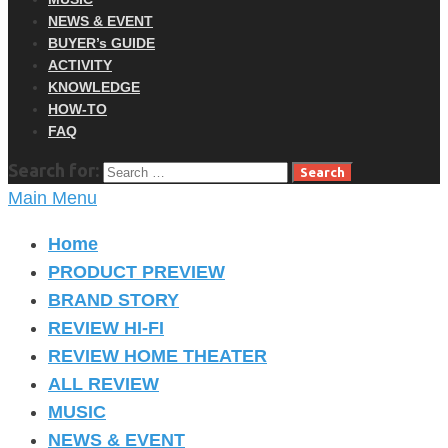
NEWS & EVENT
BUYER’s GUIDE
ACTIVITY
KNOWLEDGE
HOW-TO
FAQ
Search for:
Main Menu
Home
PRODUCT PREVIEW
BRAND STORY
REVIEW HI-FI
REVIEW HOME THEATER
ALL REVIEW
MUSIC
NEWS & EVENT