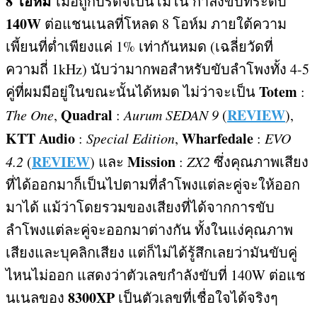
8 โอห์ม
เมื่อถูกบริดจ์เป็นโมโน กำลังขับที่ระดับ
140W
ต่อแชนเนลที่โหลด
8
โอห์ม ภายใต้ความ
เพี้ยนที่ต่ำเพียงแค่
1%
เท่ากันหมด
(
เฉลี่ยวัดที่
ความถี่
1kHz)
นับว่ามากพอสำหรับขับลำโพงทั้ง
4-5
Totem
คู่ที่ผมมีอยู่ในขณะนั้นได้หมด ไม่ว่าจะเป็น
:
Quadral
REVIEW
The One
,
:
Aurum SEDAN 9
(
),
KTT Audio
Wharfedale
:
Special Edition
,
:
EVO
REVIEW
Mission
4.2
(
)
และ
:
ZX2
ซึ่งคุณภาพเสียง
ที่ได้ออกมาก็เป็นไปตามที่ลำโพงแต่ละคู่จะให้ออก
มาได้ แม้ว่าโดยรวมของเสียงที่ได้จากการขับ
ลำโพงแต่ละคู่จะออกมาต่างกัน ทั้งในแง่คุณภาพ
เสียงและบุคลิกเสียง แต่ก็ไม่ได้รู้สึกเลยว่ามันขับคู่
ไหนไม่ออก แสดงว่าตัวเลขกำลังขับที่
140W
ต่อแช
8300XP
นเนลของ
เป็นตัวเลขที่เชื่อใจได้จริงๆ