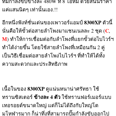
ที่มีกำลังขับข้างละ
480W
ที่
8
โอห์ม ด้วยสนนราคา
แค่แสนนิดๆ เท่านั้นเอง
.!!
8300XP
อีกหนึ่งฟังท์ชั่นเด่นของเพาวอร์แอมป์
ตัวนี้
C
นั่นคือให้ขั้วต่อสายลำโพงมาแชนเนลละ
2
ชุด (
,
M
) ทำให้การเชื่อมต่อกับลำโพงที่แยกขั้วต่อไบไวร์ฯ
ทำได้ง่ายขึ้น โดยใช้สายลำโพงที่เหมือนกัน
2
คู่
เป็นวิธีเชื่อมต่อสายลำโพงไบไวร์ฯ ที่ทำให้ได้ทั้ง
ความสะดวกและประสิทธิภาพ
8300XP
เนื้อในของ
ดูแน่นหนาน่าศรัทธา ใช้
ข้างละ
4
ตัว
ทรานซิสเตอร์
ใช้ทรานฟอร์เมอร์แบบ
เทอรอยด์ขนาดใหญ่ แต่ก็ไม่ได้ถึงกับใหญ่โต
มโหฬารมาก ก็น่าทึ่งที่สามารถปั๊มกำลังขับออกไป