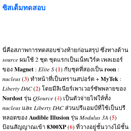
ซิสเต็มทดสอบ
นี่คือสภาพการทดสอบช่วงท้ายก่อนสรุป ซึ่งทางด้าน
source
ผมใช้
2
ชุด ชุดแรกเป็นเน็ทเวิร์ค เพลเยอร์
Magnet
1
roon
ของ
:
Elite S
(
)
กับชุดที่สองเป็น
:
3
MyTek
nucleus
(
)
ทำหน้าที่เป็นทรานสปอร์ต
+
:
2
Liberty DAC
(
)
โดยมีลิเนียร์เพาเวอร์ซัพพลายของ
Nordost
รุ่น
QSource
(
4
)
เป็นตัวจ่ายไฟให้ทั้ง
nucleus
และ
Liberty DAC
ส่วนปรีแอมป์ที่ใช้เป็นปรี
Audible Illusion
5
หลอดของ
รุ่น
Modulus 3A
(
)
8300XP
6
ป้อนสัญญาณเข้า
(
)
ที่วางอยู่ชั้นวางไม้ชั้น